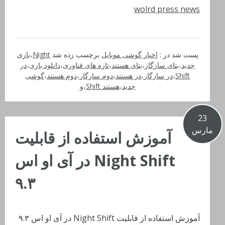
wolrd press news
پست شد در :
اخبار گوشی موبایل
برچسب زده شد
Night
،
بازی
جدید
،
بتای سازگار
،
بتای هستند
،
تازه های فناوری
،
دانلود بازی
،
در
Shift
،
در سازگار
،
در هستند
،
دوم سازگار
،
دوم هستند
،
گوشی
جدید
،
هستند Shift
،
و
23
مارس
آموزش استفاده از قابلیت
Night Shift در آی او اس
۹.۳
آموزش استفاده از قابلیت Night Shift در آی او اس ۹.۳