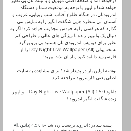
درخواهد امد و صفحه اصلی موبایل و یا تبلت تان بی نظیر
خواهد شد! والپیپر با توجه به موقعیت شما و دستگاه
اندرویدتان، در هنگام طلوع آفتاب، شب رویایی، غروب و
آسمان آبی منظره هایی شگفت انگیز را به نمایش می
گذارد که هرکسی را به خودش مجذوب خواهد کرد! اگر به
دنبال یک والپیپر زنده با ویژگی های عالی و طراحی کم
نظیر برای دیوایس اندرویدی تان هستید بی برو برگرد
نسخه پولی Day Night Live Wallpaper (All) را از
فارسروید دانلود کنید و از ان لذت ببرید!
نوشته اولین بار در پدیدار شد ؛ برای مشاهده به سایت
اصلی یعنی فارسروید مراجعه کنید.
دانلود Day Night Live Wallpaper (All) 1.5.0 – والپیپر
زنده شگفت انگیز اندروید !
پست شد در :
اندروید
برچسب زده شد
–
،
! 1.5.0
،
(دانلود
،
All