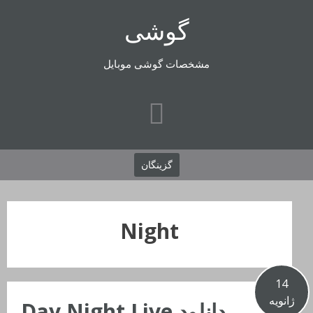
رفتن
گوشی
به
محتوا
مشخصات گوشی موبایل
گزینگان
Night
14
ژانویه
دانلود Day Night Live