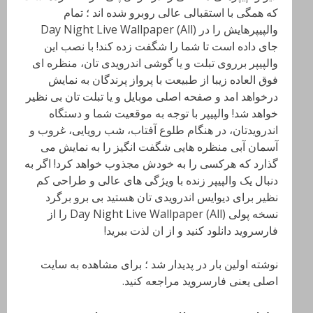
که همگی با استقبالی عالی روبرو شده اند ؛ تمام
والپیپرهایش را در Day Night Live Wallpaper (All)
جای داده است تا شما را شگفت زده کند! با نصب این
والپیپر برروی تبلت و یا گوشی اندرویدی تان، منظره ای
فوق العاده زیبا از طبیعت با پرواز پرندگان به نمایش
درخواهد امد و صفحه اصلی موبایل و یا تبلت تان بی نظیر
خواهد شد! والپیپر با توجه به موقعیت شما و دستگاه
اندرویدتان، در هنگام طلوع آفتاب، شب رویایی، غروب و
آسمان آبی منظره هایی شگفت انگیز را به نمایش می
گذارد که هرکسی را به خودش مجذوب خواهد کرد! اگر به
دنبال یک والپیپر زنده با ویژگی های عالی و طراحی کم
نظیر برای دیوایس اندرویدی تان هستید بی برو برگرد
نسخه پولی Day Night Live Wallpaper (All) را از
فارسروید دانلود کنید و از ان لذت ببرید!
نوشته اولین بار در پدیدار شد ؛ برای مشاهده به سایت
اصلی یعنی فارسروید مراجعه کنید.