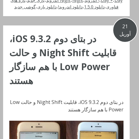
Day اندروید
،
Day +
،
!
،
Night اندروید
،
Night
،
بازی جدید
،
تازه های
فناوری
،
دانلود 1.5.0
،
دانلود اندروید!
،
دانلود بازی
،
گوشی جدید
21
آوریل
در بتای دوم iOS 9.3.2،
قابلیت Night Shift و حالت
Low Power با هم سازگار
هستند
در بتای دوم iOS 9.3.2، قابلیت Night Shift و حالت Low
Power با هم سازگار هستند