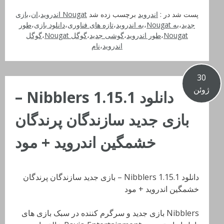
پست شد در :
اندروید
برچسب زده شد
Nougat اندروید
،
ان
،
بازی
جدید
،
به Nougat
،
به اندروید
،
تازه های فناوری
،
دانلود بازی
،
طور
Nougat
،
طور اندروید
،
گوشی جدید
،
گوگل Nougat
،
گوگل
اندروید
،
نام
30
ژوئن
دانلود Nibblers 1.15.1 –
بازی جدید سازندگان پرندگان
خشمگین اندروید + مود
دانلود Nibblers 1.15.1 – بازی جدید سازندگان پرندگان
خشمگین اندروید + مود
Nibblers بازی جدید و سرگرم کننده در سبک بازی های