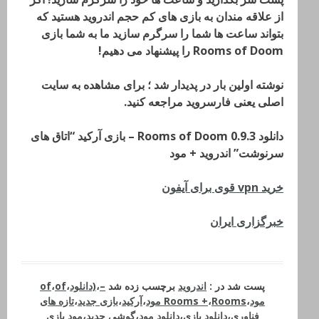
از علاقه مندان به بازی های کم حجم اندروید هستید که
بتواند ساعت ها شما را سرگرم سازید ما به شما بازی
Rooms of Doom را پیشنهاد می دهیم!
نوشته اولین بار در پدیدار شد ؛ برای مشاهده به سایت
اصلی یعنی فارسروید مراجعه کنید.
دانلود Rooms of Doom 0.9.3 – بازی آرکید “اتاق های
سرنوشت” اندروید + مود
خرید vpn قوی برای آیفون
خبرگزاری ایران
پست شد در :
اندروید
برچسب زده شد
–
،
(دانلود
،
of
،
of
مود
،
Rooms مود
،
Rooms +
،
آرکید
،
بازی جدید
،
تازه های
فناوری
،
دانلود بازی
،
دانلود مود
،
گوشی جدید
،
مود بازی