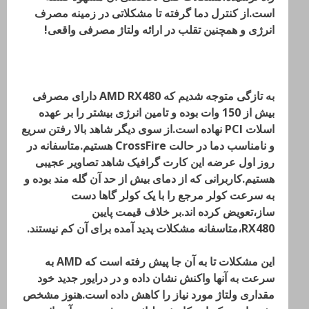
است.از کنترل دما گرفته تا مشکلاتی در زمینه مصرف
انرژی و همچنین تقلب در ارائه ولتاژ مصرفی واقعی!
به تازگی متوجه شدیم که AMD RX480 دارای مصرفی
بیش از 150 وات بوده و تامین انرژی بیشتر را بر عهده
اسلات PCI نهاده است.از سوی دیگر شاهد بالا رفتن سریع
و نامناسب دما در حالت CrossFire هستیم.متاسفانه در
روز اول عرضه این کارت گرافیک شاهد تصاویر عجیبی
هستیم.کاربرانی که از دمای بیش از حد آن گله مند بوده و
به سرعت کولر مرجع را با یک کولر گاها دست
ساز،تعویض کرده اند.بر خلاف قیمت پایین
RX480،متاسفانه مشکلات پدید آمده برای آن کم نیستند.
این مشکلات تا به آن جا پیش رفته است که AMD به
سرعت به آنها واکنش نشان داده و در درایور جدید خود
مقداری ولتاژ مورد نیاز را کاهش داده است.هنوز مشخص