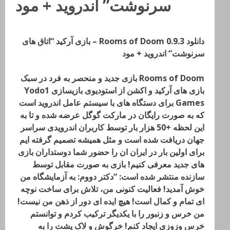
سرنوشت” اندروید + مود
دانلود Rooms of Doom 0.9.3 – بازی آرکید “اتاق های
سرنوشت” اندروید + مود
Rooms of Doom بازی جدید و منحصر به فرد در سبک
بازی های آرکید و اکشن از استودیوی بازیسازی Yodo1
Games برای دستگاه های با سیستم عامل اندروید است
که به صورت رایگان در مارکت گوگل عرضه شده و تا به
این لحظه +50 هزار بار توسط کاربران اندرویدی سراسر
جهان دریافت شده است و مثل همیشه تصمیم گرفته ایم
برای اولین بار در ایران ان را حضور شما دوستداران بازی
های جدید معرفی کنیم! بازی به صورت مقابل توسط
سازنده منتشر شده است: “دکتر دووم: به آزمایشگاه من
خوش آمدید! فعالیت کنونی من، تلاش برای ساخت نوچه
ای تمام و کمال است! هیچ ایده ای دور از ذهن من نیست!
من خرس و زنبور را با یکدیگر ترکیب کردم و توانستم
خرس وزوزی ایجاد کنم! خرگوش و لاک پشت را به