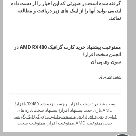
گرفته شده است.در صورتی که این اخبار را از دست داده
اید،می توانید آنها را از لینک های زیر دریافت و مطالعه
نمائید.
ممنوعیت پیشنهاد خرید کارت گرافیک AMD RX480 در
انجمن سخت افزار!
سون وی پی ان
مهارت برتر
پست شد در :
سخت افزار
برچسب زده شد
RX480
،
افزار!
AMD
،
بازی جدید
،
پیشنهاد افزار!
،
پیشنهاد سخت
،
تازه های
فناوری
،
خرید افزار!
،
خرید سخت
،
دانلود بازی
،
گرافیک
،
گوشی
جدید
،
ممنوعیت AMD
،
ممنوعیت افزار!
،
ممنوعیت سخت