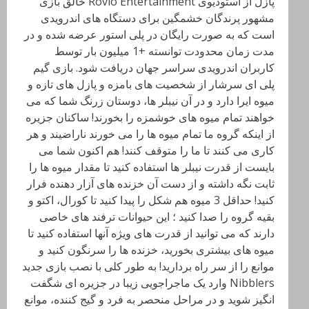
پازل از استودیوی Rovio Entertainment خالق بازی
مشهور پرندگان خشمگین برای دستگاه های اندرویدی
است که به صورت رایگان در پلی استور عرضه شده و در
مدت زمان محدودت توانسته +1 میلیون بار توسط
کاربران اندرویدی سراسر جهان دریافت شود. بازی گیم
پلی ای سرشار از شخصیت های بامزه و پازل های تازه و
میوه ایرا دارد و در آن نیبلر ها، دوستان زرنگ شما که می
خواهند تمام میوه های خوشمزه را بخورند! ساکنان جزیره
از اینکه گروه ما تمام میوه ها را می خورند ناراضیند و هر
کاری می کنند تا ما را متوقف کنند! هم اکنون شما می
بایست از قدرت نیبلر ها استفاده کنید تا مقدار میوه ها را
ثابت نگه داشته و از دست آن خزنده های آزار دهنده فرار
کنید! حداقل 3 میوه هم شکل را پیدا کنید تا کورال، اکتو و
بقیه گروه را صدا کنید ؛ این حیوانات ترفند های خاصی
دارند که می توانید از قدرت های ویژه آنها استفاده کنید تا
میوه های بیشتری بخورید، خزنده ها را سرنگون کنید و
موانع را از سر راه بردارید! به طور کلی با نصب بازی جدید
Nibblers وارد یک ماجراجویی زیبا در جزیره ای شگفت
انگیز شوید و در مراحل منحصر به فرد و گیج کننده، موانع