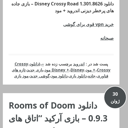
دانلود Disney Crossy Road 1.301.8626 – بازی جاده
های پرخطر دیزنی اندروید + مود
خرید vpn قوی برای گوشی
صبحانه
پست شد در :
اندروید
برچسب زده شد
–
،
(دانلود
،
Crossy
Crossy مود
،
+
،
Disney مود
،
Disney +
،
بازی جدید
،
تازه های
فناوری
،
جاده
،
دانلود بازی
،
دانلود مود
،
گوشی جدید
،
مود بازی
30
ژوئن
دانلود Rooms of Doom
0.9.3 – بازی آرکید “اتاق های