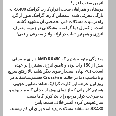
دوستان و همراهان سخت افزار،کارت گرافیک RX480 به
تازگی معرفی شده است.این کارت گرافیک هنوز از گرد
راه نرسیده،مشکلات فنی-تخصصی آن مشهود گشته
است.از کنترل دما گرفته تا مشکلاتی در زمینه مصرف
انرژی و همچنین تقلب در ارائه ولتاژ مصرفی واقعی!
به تازگی متوجه شدیم که AMD RX480 دارای مصرفی
بیش از 150 وات بوده و تامین انرژی بیشتر را بر عهده
اسلات PCI نهاده است.از سوی دیگر شاهد بالا رفتن سریع
و نامناسب دما در حالت CrossFire هستیم.متاسفانه در
روز اول عرضه این کارت گرافیک شاهد تصاویر عجیبی
هستیم.کاربرانی که از دمای بیش از حد آن گله مند بوده و
به سرعت کولر مرجع را با یک کولر گاها دست
ساز،تعویض کرده اند.بر خلاف قیمت پایین
RX480،متاسفانه مشکلات پدید آمده برای آن کم نیستند.