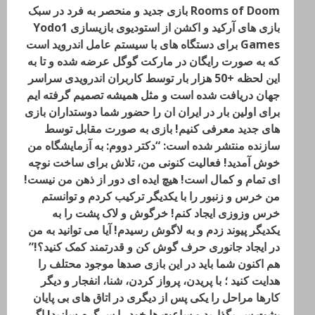
Rooms of Doom بازی جدید و منحصر به فرد در سبک
بازی های آرکید و اکشن از استودیوی بازیسازی Yodo1
Games برای دستگاه های با سیستم عامل اندروید است
که به صورت رایگان در مارکت گوگل عرضه شده و تا به
این لحظه +50 هزار بار توسط کاربران اندرویدی سراسر
جهان دریافت شده است و مثل همیشه تصمیم گرفته ایم
برای اولین بار در ایران ان را حضور شما دوستداران بازی
های جدید معرفی کنیم! بازی به صورت مقابل توسط
سازنده منتشر شده است: “دکتر دووم: به آزمایشگاه من
خوش آمدید! فعالیت کنونی من، تلاش برای ساخت نوچه
ای تمام و کمال است! هیچ ایده ای دور از ذهن من نیست!
من خرس و زنبور را با یکدیگر ترکیب کردم و توانستم
خرس وزوزی ایجاد کنم! خرگوش و لاک پشت را به
یکدیگر پیوند زدم و به لاگوش رسیدم! آیا می توانید به من
در ایجاد جانوری حرف گوش کن و قدرتمند کمک کنید؟!”
هم اکنون شما باید در این بازی صدها موجود محتلف را
هدایت کنید ؛ با پریدن، پرواز کردن، شنا، انفجار و دیگر
کارها مراحل را یکی پس از دیگری در اتاق های بی پایان
پشت سر بگذارید و ساعت ها خود را سرگرم سازید! اگر