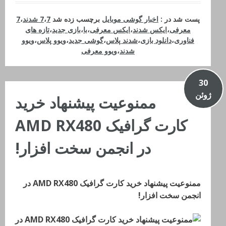
پست شد در :
اخبار گوشی موبایل
برچسب زده شد
7 شدند
،
7
،
7
معرفی
،
ایکس شدند
،
ایکس معرفی
،
با
،
بازی جدید
،
تازه های
فناوری
،
دانلود بازی
،
شدند پلاس
،
گوشی جدید
،
ویوو پلاس
،
ویوو
شدند
،
ویوو معرفی
30
ژوئن
ممنوعیت پیشنهاد خرید
کارت گرافیک AMD RX480
در انجمن سخت افزار!
ممنوعیت پیشنهاد خرید کارت گرافیک AMD RX480 در
انجمن سخت افزار!