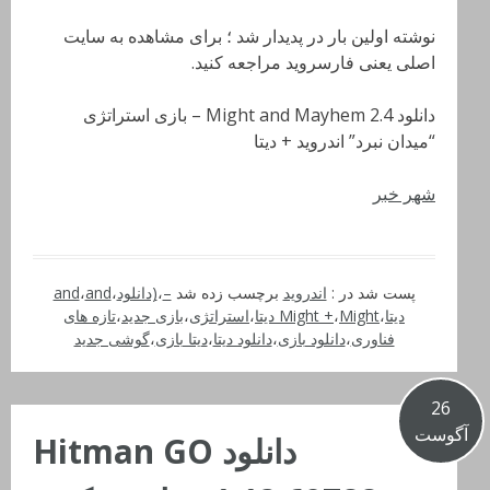
نوشته اولین بار در پدیدار شد ؛ برای مشاهده به سایت
اصلی یعنی فارسروید مراجعه کنید.
دانلود Might and Mayhem 2.4 – بازی استراتژی
“میدان نبرد” اندروید + دیتا
شهر خبر
پست شد در :
اندروید
برچسب زده شد
–
،
(دانلود
،
and
،
and
دیتا
،
Might دیتا
،
Might +
،
استراتژی
،
بازی جدید
،
تازه های
فناوری
،
دانلود بازی
،
دانلود دیتا
،
دیتا بازی
،
گوشی جدید
26
آگوست
دانلود Hitman GO