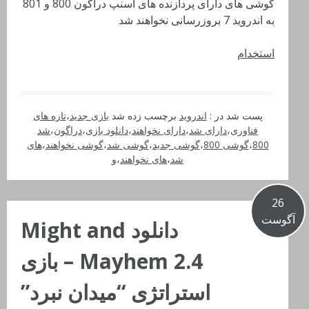
گوشی های دارای پردازنده های اسنپ دراگون 800 و 801
به اندروید 7 بروزرسانی نخواهند شد
استخدام
پست شد در :
اندروید
برچسب زده شد
بازی جدید
،
تازه های
فناوری
،
دارای شد
،
دارای نخواهند
،
دانلود بازی
،
دراگون
،
شد
800
،
گوشی 800
،
گوشی جدید
،
گوشی شد
،
گوشی نخواهند
،
های
شد
،
های نخواهند
،
و
26
آگوست
دانلود Might and
Mayhem 2.4 – بازی
استراتژی “میدان نبرد”