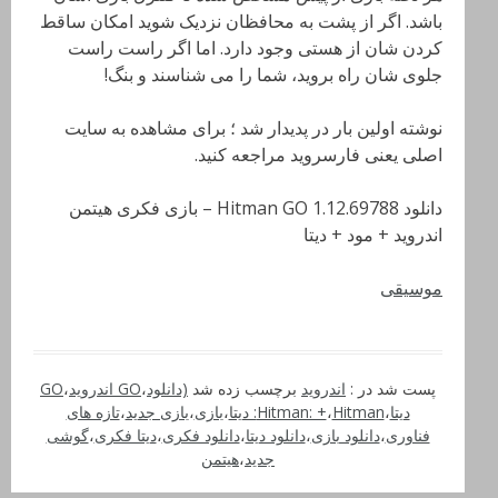
باشد. اگر از پشت به محافظان نزدیک شوید امکان ساقط
کردن شان از هستی وجود دارد. اما اگر راست راست
جلوی شان راه بروید، شما را می شناسند و بنگ!
نوشته اولین بار در پدیدار شد ؛ برای مشاهده به سایت
اصلی یعنی فارسروید مراجعه کنید.
دانلود Hitman GO 1.12.69788 – بازی فکری هیتمن
اندروید + مود + دیتا
موسیقی
پست شد در :
اندروید
برچسب زده شد
(دانلود
،
GO اندروید
،
GO
دیتا
،
Hitman: دیتا
،
Hitman: +
،
بازی
،
بازی جدید
،
تازه های
فناوری
،
دانلود بازی
،
دانلود دیتا
،
دانلود فکری
،
دیتا فکری
،
گوشی
جدید
،
هیتمن