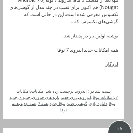
تنها بعد از گذشت 5 ماه، اندروید 7 نوقا (Android 7.0
Nougat) هم اکنون برای نصب در چند مدل از گوشی‌های
نکسوس معرفی شده است. این در حالی است که
گوشی‌های نکسوس که …
نوشته اولین بار در پدیدار شد.
همه امکانات جدید اندروید 7 نوقا
لردگان
پست شد در :
اندروید
برچسب زده شد
امکانات
،
امکانات
7
،
امکانات نوقا
،
اندروید
،
بازی جدید
،
تازه های فناوری
،
جدید 7
،
جدید
نوقا
،
دانلود بازی
،
گوشی جدید
،
نوقا جدید
،
همه 7
،
همه جدید
،
همه
نوقا
26