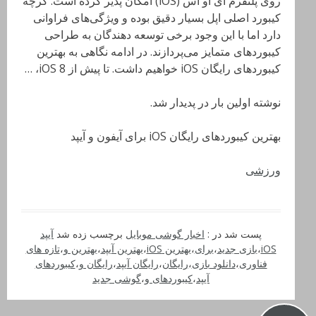
روی پلتفرم آی او اس (iOS) امکان پذیر کرده است. گرچه
کیبورد اصلی اپل بسیار دقیق بوده و ویژگی‌های فراوانی
دارد اما با این وجود برخی توسعه دهندگان به طراحی
کیبوردهای متمایز می‌پردازند. در ادامه نگاهی به بهترین
کیبوردهای رایگان iOS خواهیم داشت. تا پیش از iOS 8، …
نوشته اولین بار در پدیدار شد.
بهترین کیبوردهای رایگان iOS برای آیفون و آیپد
ورزشی
پست شد در :
اخبار گوشی موبایل
برچسب زده شد
آیپد
iOS
،
بازی جدید
،
برای
،
بهترین iOS
،
بهترین آیپد
،
بهترین و
،
تازه های
فناوری
،
دانلود بازی
،
رایگان
،
رایگان آیپد
،
رایگان و
،
کیبوردهای
آیپد
،
کیبوردهای و
،
گوشی جدید