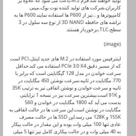
تولید خواهند شد.فرم M.2،باعث می شود که علاوه بر
کاربران،شرکت های تولید کننده نوت بوک،مینی
کامپیوترها و …نیز از P600 ها استفاده نمایند.P600 ها به
تراشه های حافظه 3D NAND از نوع سه سلول در 3
سطح،TLC،برخوردار هستند.
(image)
اینترفیس مورد استفاده در M.2 های جدید اینتل،PCI است
که از مسیر دقیق PCIe 3.0 X4 استفاده می کند.حداقل
سرعت خواندن در مدل 128 گیگابایتی است که برابر با
770 مگابایت در ثانیه،سرعت نوشتن 450 مگابایت در
ثانیه و سرعت خواندن و نوشتن اتفاقی نیز به ترتیب 35K
و 91K است.بیشترین سرعت نیز در نسخه 1 ترابایتی
بدست می آید که 1800 مگابایت در خواندن و 560
مگابایت در نوشتن است.این سرعت ها در حالت اتفاقی به
155K و 128K می رسد.این SSD ها در حالت مصرف
عادی تنها 100 میلی وات بوده و این مقدار در حالت بیکار
به 40 میلی وات و در حالت بیکاری کامل نیز تنها 5 میلی