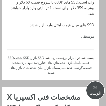
وات است.SSD های 600P با شروع قیمت 69 دلار و
بیشینه 359 دلار برای نسخه 1 ترابایتی وارد بازار خواهند
شد.
SSD های میان قیمت اینتل وارد بازار شدند
موسیقی
پست شد در :
بازار
برچسب زده شد
SSD بازار
،
SSD شدند
،
SSD
قیمت
،
اینتل
،
بازی جدید
،
تازه های فناوری
،
دانلود بازی
،
شدند
قیمت
،
گوشی جدید
،
میان
،
میان بازار
،
میان شدند
،
های بازار
،
های
شدند!
26
آگوست
مشخصات فنی اکسپریا X