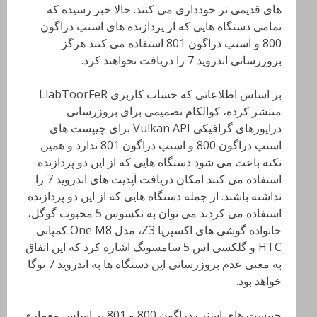
های قدیمی تر خودداری می کنند. حالا خبر رسیده که
تمامی دستگاه هایی که از پردازنده های اسنپ دراگون
800 و اسنپ دراگون 801 استفاده می کنند هرگز
بروزرسانی اندروید 7 را دریافت نخواهند کرد.
بر اساس اطلاعاتی که حساب کاربری LlabToorFeR
منتشر کرده، کوالکام تصمیمی برای بروزرسانی
درایورهای گرافیکی Vulkan API برای چیپست های
اسنپ دراگون 800 و اسنپ دراگون 801 ندارد و همین
نکته باعث می شود دستگاه هایی که از این دو پردازنده
استفاده می کنند امکان دریافت آپدیت های اندروید 7 را
نداشته باشند. از جمله دستگاه هایی که از این دو پردازنده
استفاده می کردند می توان به نکسوس 5 محبوب گوگل،
خانواده گوشی های اکسپریا Z3، مدل One M8 کمپانی
HTC و گلکسی اس 5 سامسونگ اشاره کرد که این اتفاق
به معنی عدم بروزرسانی این دستگاه ها به اندروید 7 نوگا
خواهد بود.
چیپست های اسنپ دراگون 800 و 801 بر اساس معماری