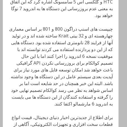
HTC و گلکسی اس 5 سامسونگ اشاره کرد که این اتفاق
به معنی عدم بروزرسانی این دستگاه ها به اندروید 7 نوگا
خواهد بود.
چیپست های اسنپ دراگون 800 و 801 بر اساس معماری
چهارهسته ای و 32 بیتی Krait ساخته شده اند و در تولید
آنها از فرایند 28 نانومتری استفاده شده بود. دستگاه هایی
که از این دو پردازنده استفاده می کردند توانسته اند با
موفقیت نسخه 6 اندروید را اجرا کنند اما با این حال
تصمیم کوالکام برای بروزرسانی نکردن API گرافیکی
باعث خواهد شد امکان توسعه فایل های مورد نیاز برای
آپدیت بعدی سیستم عامل در این دستگاه ها وجود نداشته
باشد. البته این خبر همچنان در حد شایعه است اما بر
اساس شواهد به نظر می رسد کوالکام تصمیم نهایی خود
را گرفته و استفاده کنندگان از این دستگاه ها می بایست
به اندروید 6 مارشمالو اکتفا کنند.
برای اطلاع از جدیدترین اخبار دنیای دیجیتال، قیمت انواع
قطعات سخت افزاری و تجهیزات الکترونیکی، آگاهی از