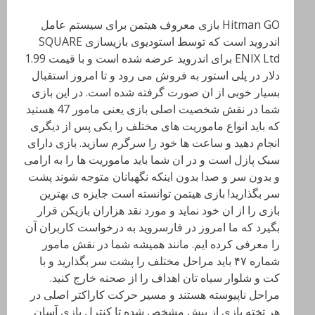
Hitman GO بازی معروف هیتمن برای سیستم عامل
اندروید است که توسط استودیوی بازیسازی SQUARE
ENIX Ltd برای اندروید عرضه شده است و با قیمت 1.99
دلار در پلی استور به فروش می رود و تا امروز استقبال
بسیار خوبی از ان صورت گرفته شده است. در این بازی
شما در نقش شخصیت اصلی بازی یعنی مامور 47 هستید
که باید انواع ماموریت های مختلف را یکی پس از دیگری
انجام دهید و ساعت ها خود را سرگرم سازید. بازی دارای
سبک پازل است و در ان شما باید ماموریت ها را به ارامی
و بدون سر و صدا بدون اینکه نگهبانان متوجه شوند پشت
سر بگذارید! بازی هیتمن توانسته است جایزه ی بهترین
بازی را از ان خود نماید و مورد نقد هزاران بازیکن قرار
بگیرد که ما امروز در فارسروید به درخواست کاربران آن
را معرفی کرده ایم. مانند همیشه شما در نقش مامور
شماره ۴۷ باید مراحل مختلف را پشت سر بگذارید و با
کت و شلوار سیاه تان اهداف را از صحنه خارج کنید.
مراحل ناپیوسته هستند و مسیر حرکت کاراکتر اصلی در
هر تخته بازی از پیش مشخص شده تا کنترل بازی آسان