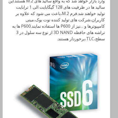
وارد بازار خواهد شد که به واقع سالید های M.2 هستند.این
سالید ها در ظرفیت های 128 گیگابایت الی 1 ترابایت
تولید خواهند شد.فرم M.2،باعث می شود که علاوه بر
کاربران،شرکت های تولید کننده نوت بوک،مینی
کامپیوترها و …نیز از P600 ها استفاده نمایند.P600 ها به
تراشه های حافظه 3D NAND از نوع سه سلول در 3
سطح،TLC،برخوردار هستند.