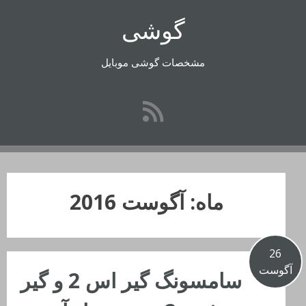
رفتن
گوشی
به
محتوا
مشخصات گوشی موبایل
ماه:
آگوست 2016
26
آگوست
سامسونگ گیر اس 2 و گیر