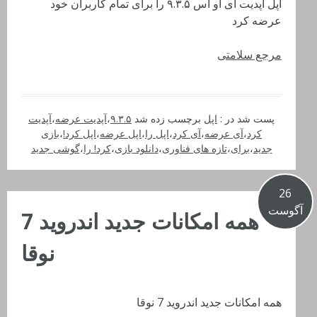
اپل آپدیت آی او اس ۹.۳.۵ را برای تمام کاربران خود
عرضه کرد
مرجع سلامتی
پست شد در :
اپل
برچسب زده شد
۹.۳.۵
،
آپدیت عرضه
،
آپدیت
کرد
،
آی عرضه
،
آی کرد
،
اپل را
،
اپل عرضه
،
اپل کرد!
،
بازی
جدید
،
برای
،
تازه های فناوری
،
دانلود بازی
،
کرد! را
،
گوشی جدید
26
آگوست
همه امکانات جدید اندروید 7
نوقا
همه امکانات جدید اندروید 7 نوقا