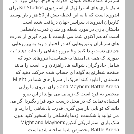
سرگرم کننده تحت عنوان “قدرت و جرح: میدان نبرد” در
سبک بازی های استراتژیک از استودیوی Kiz Studios برای
اندروید است که تا به این لحظه بیش از 50 هزار بار توسط
کاربران اندرویدی سراسر جهان دریافت شده است.
داستان بازی در مورد شعله ور شدن قدرت پادشاهی
است که هم اکنون شما می بایست با بهره گیری از قدرت
های سربازان و نیروهایی که در اختیار دارید به پیروزهایی
جدیدی دست پیدا کنید و قلمرو پادشاهی را نجات دهید ؛ به
طوری که همه ی امیدها به شماست! نیروهای خود که
شامل جادوگران، شوالیه ها، راهزنان و … است را مانند
صفحه شطرنج به گونه ای حساب شده حرکت دهید که
دشمنان را نابود کنند! هریک از سربازهای شما در Might
and Mayhem: Battle Arena دارای نیروی ماورایی
منحصر به فرد است که زمانی می تواند از این نیرو
استفاده نمایید که در محل درست خود قرار بگیرد! اگر می
دانید که توانایی باز پس گیری قدرت پادشاهی را دارید و
می توانید با شکست اژدها پادشاهی را تسخیر کنید بدون
شک بازی استراتژیکی آنلاین Might and Mayhem:
Battle Arena مخصوص شما ساخته شده است.