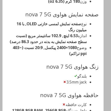
وزن
180 گرم (6.35 oz)
صفحه نمایش هواوی nova 7 5G
نوع
صفحه نمایش لمسی خازنی OLED, با 16
میلیون رنگ
اندازه
6.53 اینچ, 102.9 سانتیمتر مربع (نسبت
سطح صفحه نمایش به بدنه در حدود 86.3 درصد)
وضوح
1080×2400 پیکسل, 20:9 نسبت (~403
ppi تراکم)
زنگ هواوی nova 7 5G
بلندگو
3.5mm jack
حافظه هواوی nova 7 5G
کارت حافظه
داخل دستگاه
128GB 8GB RAM, 256GB 8GB