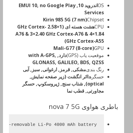
OS
اندروید 10, EMUI 10, no Google Play
Services
Kirin 985 5G (7 nm)
Chipset
CPU
هشت هسته ای (1×2.58 GHz Cortex-
A76 & 3×2.40 GHz Cortex-A76 & 4×1.84
GHz Cortex-A55)
Mali-G77 (8-core)
GPU
موقعیت یاب (GPS)
دارد, with A-GPS,
GLONASS, GALILEO, BDS, QZSS
رنگ بندی
مشكی, قرمز, ارغوانی, سبز, آبی
حسگرها
اثر انگشت (زیر صفحه نمایش,
optical), شتاب سنج, ژیروسکوپ, حسگر
مجاورتی, قطب نما
باطری هواوی nova 7 5G
Non-removable Li-Po 4000 mAh battery