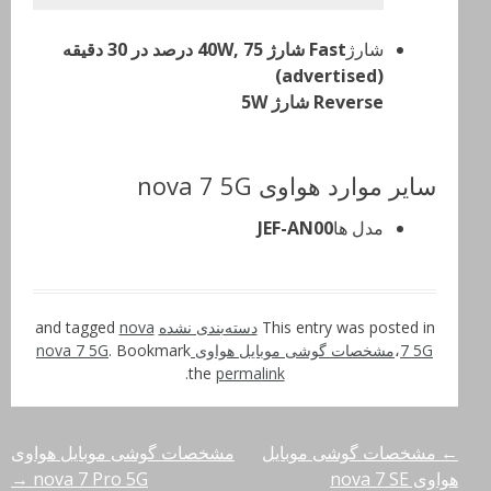
شارژ
Fast شارژ 40W, 75 درصد در 30 دقیقه
(advertised)
Reverse شارژ 5W
سایر موارد هواوی nova 7 5G
مدل ها
JEF-AN00
This entry was posted in
دسته‌بندی نشده
and tagged
nova
7 5G
،
مشخصات گوشی موبایل هواوی nova 7 5G
. Bookmark
.
the
permalink
←
مشخصات گوشی موبایل
مشخصات گوشی موبایل هواوی
راهبری
هواوی nova 7 SE
nova 7 Pro 5G
→