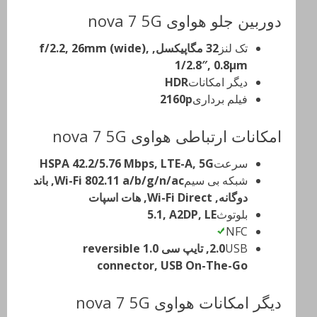
دوربین جلو هواوی nova 7 5G
تک لنز
32 مگاپیکسل, f/2.2, 26mm (wide),
1/2.8″, 0.8µm
دیگر امکانات
HDR
فیلم برداری
2160p
امکانات ارتباطی هواوی nova 7 5G
سرعت
HSPA 42.2/5.76 Mbps, LTE-A, 5G
شبکه بی سیم
Wi-Fi 802.11 a/b/g/n/ac, باند
دوگانه, Wi-Fi Direct, هات اسپات
بلوتوث
5.1, A2DP, LE
NFC
USB
2.0, تایپ سی 1.0 reversible
connector, USB On-The-Go
دیگر امکانات هواوی nova 7 5G