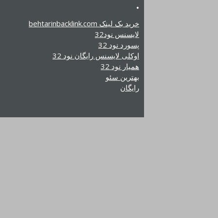
.
خرید بک لینک behtarinbacklink.com
لایسنس نود32
پسورد نود 32
اوکلی لایسنس رایگان نود 32
همیار نود 32
بهترین سئو
رایگان