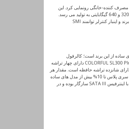
 مصرف کننده-خانگی رونمایی کرد. این
خانواده که سری Plus نام گرفته است، در ظرفیت های 160، 320 و 640 گیگابایتی به تولید می رسد.
تمامی آنها از تراشه های نیمه هادی 3D TLC NAND بهره می برند و اینبار کنترلر توانمند SMI
ساده از این برند است؛ کالرفول
محصولات فوق را تا 3 سال ضمانت کرده است. مدل COLORFUL SL300 Plus 160G دارای چهار تراشه
ر، SL500 Plus 320G هشت تراشه و SL500 Plus 640G دارای شانزده تراشه حافظه است. مقدار هر
تراشه حداکثر 48 گیگابایت (384 گیگابیت) است. قیمت گذاری سری پلاس تا 10% بیش از مدل های ساده
ی Colorful است. شایان ذکر است که سالید های سری Plus با اینترفیس SATA III سازگار بوده و در