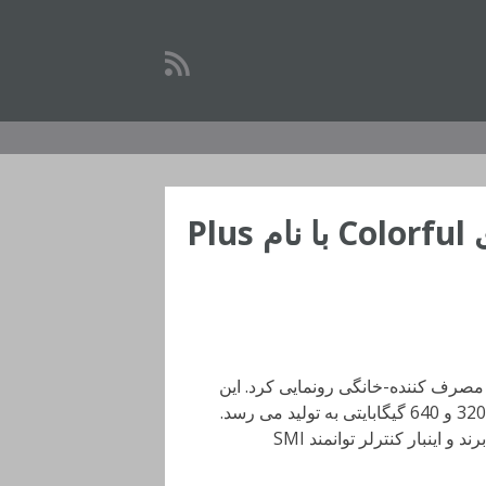
 مصرف کننده-خانگی رونمایی کرد. این
خانواده که سری Plus نام گرفته است، در ظرفیت های 160، 320 و 640 گیگابایتی به تولید می رسد.
تمامی آنها از تراشه های نیمه هادی 3D TLC NAND بهره می برند و اینبار کنترلر توانمند SMI