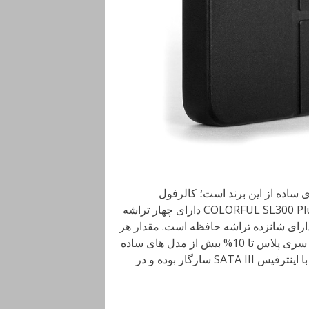
ساده از این برند است؛ کالرفول
محصولات فوق را تا 3 سال ضمانت کرده است. مدل COLORFUL SL300 Plus 160G دارای چهار تراشه
ر، SL500 Plus 320G هشت تراشه و SL500 Plus 640G دارای شانزده تراشه حافظه است. مقدار هر
تراشه حداکثر 48 گیگابایت (384 گیگابیت) است. قیمت گذاری سری پلاس تا 10% بیش از مدل های ساده
ی Colorful است. شایان ذکر است که سالید های سری Plus با اینترفیس SATA III سازگار بوده و در