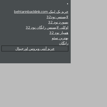
.
خرید بک لینک behtarinbacklink.com
لایسنس نود32
پسورد نود 32
اوکلی لایسنس رایگان نود 32
همیار نود 32
بهترین سئو
رایگان
خرید آنتی ویروس اورجینال