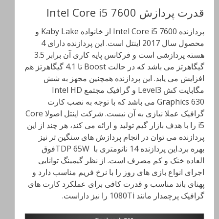
قدرت پردازش Intel Core i5 7600
پردازنده Intel Core i5 7600 از خانواده Kaby Lake و
محصول سال 2017 اینتل است. این پردازنده دارای 4
هسته پردازشی است و فرکانس پایه کاری آن برابر 3.5
گیگاهرتز می باشد که در حالت Boost تا 4.1 گیگاهرتز هم
افزایش می یابد. این پردازنده همچنین مجهز به شش
مگابایت کش Level3 و گرافیک مجتمع Intel HD
Graphics 630 می باشد که با توجه به نصب کارت
گرافیک عملا نیازی به آن نیست. شرکت اینتل اصولا Core
i5 را با هدف بازار گیم تولید و ارائه می کند، هر چند از این
پردازنده می توان در انجام پردازش های سنگین تر نیز
بهره برد.این پردازنده 14 نانومتری با TDP 65Wفوق
العاده خنک و کم مصرف است. از نظر گیمینگ توانایی
اجرای انواع بازی های روز را با نرخ فریم مناسب دارد و
پهنای باند مناسب و قدرت کافی برای عملکرد کارت های
گرافیک پرچمدار مانند 1080Ti را نیز داراست.