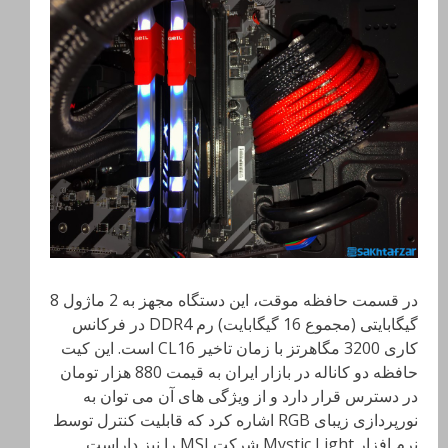
در قسمت حافظه موقت، این دستگاه مجهز به 2 ماژول 8
گیگابایتی (مجموع 16 گیگابایت) رم DDR4 در فرکانس
کاری 3200 مگاهرتز با زمان تاخیر CL16 است. این کیت
حافظه دو کاناله در بازار ایران به قیمت 880 هزار تومان
در دسترس قرار دارد و از ویژگی های آن می توان به
نورپردازی زیبای RGB اشاره کرد که قابلیت کنترل توسط
نرم افزار Mystic Light شرکت MSI را نیز داراست.