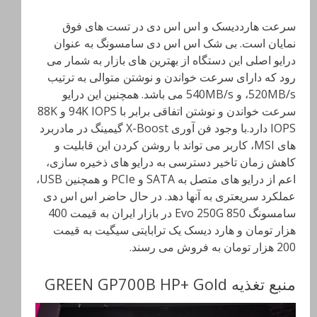
سرعت هارددیسک و اس اس دی در تست های فوق
نمایان است. بی شک اس اس دی سامسونگ به عنوان
درایو اصلی این دستگاه از بهترین های بازار به شمار می
رود که دارای سرعت خواندن و نوشتن متوالی به ترتیب
520MB/s، و 540MB/s می باشد. همچنین این درایو
سرعت خواندن و نوشتن اتفاقی برابر با 94K IOPS و 88K
IOPS دارد.با وجود فن آوری X-Boost گیمینگ در مادربرد
های MSI، کاربر می تواند با روشن کردن این قابلیت و
کاهش زمان تاخیر دسترسی به درایو های ذخیره سازی،
اعم از درایو های متصل به SATA و PCIe و همچنین USB،
عملکرد سریعتری به آنها دهد. در حال حاضر اس اس دی
سامسونگ 850 Evo 250G در بازار ایران به قیمت 400
هزار تومان و هارد دیسک یک ترابایتی سیگیت به قیمت
200 هزار تومان به فروش می رسند.
منبع تغذیه GREEN GP700B HP+ Gold