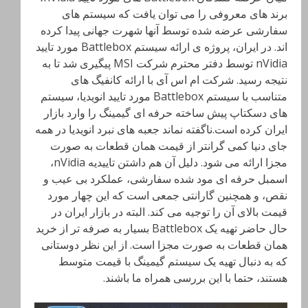
برند های معروفی را می توان یافت که سیستم های
سفارشی عرضه شده توسط آنها شهرت جهانی پیدا کرده
اند. در ایران، پروژه ی ارائه سیستم Battlebox مورد تایید
nVidia توسط دفتر محترم شرکت MSI پیگیری شد تا به
نتیجه رسید. شرکت ام اس آی با ارائه کانفیگ های
متناسب با سیستم Battlebox مورد تایید انویدیا، سیستم
های دسکتاپ پیش ساخته حرفه ای گیمینگ را وارد بازار
ایران کرده است.ناگفته نماند جعبه های نبرد انویدیا در همه
جای دنیا کمی گرانتر از قیمت همان قطعات به صورت
مجزا ارائه می شود. دلیل آن هم داشتن تاییدیه nVidia،
اسمبل حرفه ای مود شده سفارشی، عملکرد بی عیب و
نقص، و همچنین گارانتی جمعی است که این چهار مورد
قیمت بالای آن را توجیه می کند. البته در بازار ایران در
حال حاضر تهیه یک Battlebox بسیار به صرفه تر از خرید
همان قطعات به صورت مجزا است. از این نظر دوستانی
که به دنبال تهیه یک سیستم گیمینگ با قیمت متوسط
هستند، حتما با این بررسی همراه ما باشند.