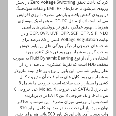
کرد که باعث تحقق Zero Voltage Switching در بخش
ورودی می‌شود تا حامل‌های EMI، RF و تلفات سوئیچینگ
در ورودی کاهش یافته و بازدهی مصرف انرژی افزایش
می‌یابد. استفاده از مبدل DC-DC به همراه یک‌سوسازی
هم‌زمان، بهبود عملکرد دقیق تر پروتکشن های ایمنی
OCP, OVP, UVP, OPP, SCP, OTP, SIP, NLO و در
نهایت Voltage Regulation کمتر از 2.5 درصد برای
شاخه ‌های خروجی از دیگر ویژگی های این پاور خوش
ساخت گرین به شمار می رود.فن خنک کننده مورد
استفاده در آن از نوع Fluid Dynamic Bearing به صورت
مخفف FDB است که تقریبا عملکردی بی صدا دارد. از
نظر زیبایی شناسی، این پاور از نوع پاور های نیمه ماژولار
به شمار می رود. کابل های تمام فلت آن مدیریت کابل
کشی را بسیار راحت ساخته است. خروجی ها شامل 8
عدد برق SATA، 3 عدد خروجی Molex، 4 عدد خروجی 8
پین PCIE، و یک خروجی 8 پین EATX برای پردازنده
است.پس از بررسی میزان مصرف این سیستم، حداکثر
توان مورد نیاز آن تحت صد در صد لود کامل برابر 370
وات بدست آمد. بنابراین یک پاور 500 واتی هم برای چنین