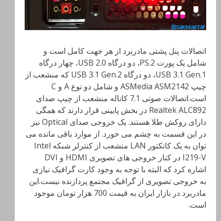
اتصالات پنل پشتی مادربرد از هر جهت کامل است و
شامل یک پورت PS.2، دو درگاه USB 2.0، چهار درگاه
USB 3.1 Gen.1، دو درگاه USB 3.1 Gen.2 که منشعب از
چیپ ASMedia ASM2142 و شامل دو نوع A و C
است.اتصالات صوتی 7.1 کاناله منشعب از چیپ صدای
Realtek ALC892 در بخش پایینی قرار دارند که همگی
دارای روکش طلا هستند. یک خروجی صدای Optical نیز
در این قسمت به چشم می خورد. از موارد باقی مانده می
توان به یک کانکتور LAN منشعب از کنترلر شبکه Intel
I219-V در کنار خروجی های تصویری HDMI و DVI
اشاره کرد که البته با توجه به وجود کارت گرافیک نیازی
به خروجی تصویری از گرافیک مجتمع پردازنده نیست.این
مادربرد در بازار ایران به قیمت 700 هزار تومان موجود
است.