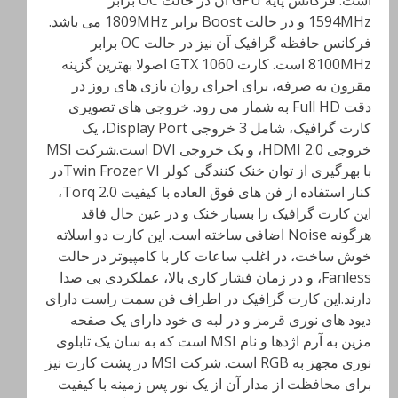
1594MHz و در حالت Boost برابر 1809MHz می باشد.
فرکانس حافظه گرافیک آن نیز در حالت OC برابر
8100MHz است. کارت GTX 1060 اصولا بهترین گزینه
مقرون به صرفه، برای اجرای روان بازی های روز در
دقت Full HD به شمار می رود. خروجی های تصویری
کارت گرافیک، شامل 3 خروجی Display Port، یک
خروجی HDMI 2.0، و یک خروجی DVI است.شرکت MSI
با بهرگیری از توان خنک کنندگی کولر Twin Frozer VIدر
کنار استفاده از فن های فوق العاده با کیفیت Torq 2.0،
این کارت گرافیک را بسیار خنک و در عین حال فاقد
هرگونه Noise اضافی ساخته است. این کارت دو اسلاته
خوش ساخت، در اغلب ساعات کار با کامپیوتر در حالت
Fanless، و در زمان فشار کاری بالا، عملکردی بی صدا
دارند.این کارت گرافیک در اطراف فن سمت راست دارای
دیود های نوری قرمز و در لبه ی خود دارای یک صفحه
مزین به آرم اژدها و نام MSI است که به سان یک تابلوی
نوری مجهز به RGB است. شرکت MSI در پشت کارت نیز
برای محافظت از مدار آن از یک نور پس زمینه با کیفیت