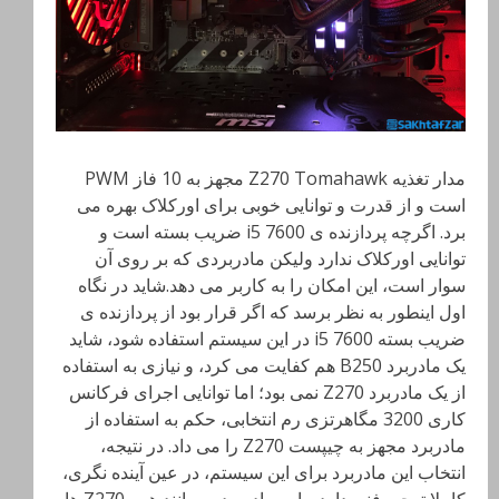
مدار تغذیه Z270 Tomahawk مجهز به 10 فاز PWM
است و از قدرت و توانایی خوبی برای اورکلاک بهره می
برد. اگرچه پردازنده ی i5 7600 ضریب بسته است و
توانایی اورکلاک ندارد ولیکن مادربردی که بر روی آن
سوار است، این امکان را به کاربر می دهد.شاید در نگاه
اول اینطور به نظر برسد که اگر قرار بود از پردازنده ی
ضریب بسته i5 7600 در این سیستم استفاده شود، شاید
یک مادربرد B250 هم کفایت می کرد، و نیازی به استفاده
از یک مادربرد Z270 نمی بود؛ اما توانایی اجرای فرکانس
کاری 3200 مگاهرتزی رم انتخابی، حکم به استفاده از
مادربرد مجهز به چیپست Z270 را می داد. در نتیجه،
انتخاب این مادربرد برای این سیستم، در عین آینده نگری،
کاملا توجیه فنی دارد. این مادربرد به مانند همه Z270 ها