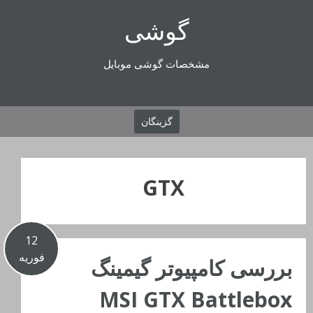
رفتن
گوشی
به
محتوا
مشخصات گوشی موبایل
گزینگان
GTX
12
فوریه
بررسی کامپیوتر گیمینگ
MSI GTX Battlebox