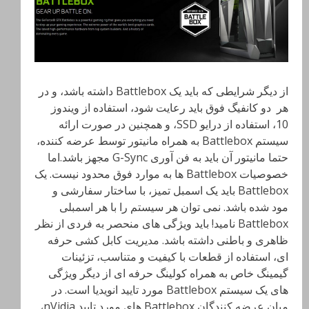
از دیگر شرایطی که باید یک Battlebox داشته باشد، و در
هر دو کانفیگ فوق باید رعایت شود، استفاده از ویندوز
10، استفاده از درایو SSD، و همچنین در صورت ارائه
سیستم Battlebox به همراه مانیتور توسط عرضه کننده،
حتما مانیتور آن باید به فن آوری G-Sync مجهز باشد.اما
خصوصیات Battlebox ها به موارد فوق محدود نیست. یک
Battlebox باید یک اسمبل تمیز، با ساختار سفارشی و
مود شده باشد. نمی توان هر سیستم را با هر اسمبلی
Battlebox نامید! باید ویژگی های منحصر به فردی از نظر
ظاهری و باطنی داشته باشد. مدیریت کابل کشی حرفه
ای، استفاده از قطعات با کیفیت و متناسب، تزئینات
گیمینگ خاص به همراه کولینگ حرفه ای از دیگر ویژگی
های یک سیستم Battlebox مورد تایید انویدیا است. در
میان عرضه کنندگان Battlebox های مورد تایید nVidia،