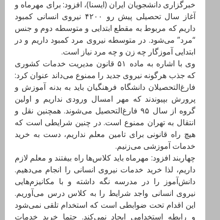
خبرگزاری دانشجویان ایران (ایسنا)، افزود: برای مهرماه و
آغاز سال تحصیلی پیش رو ۴۲۰۰ نیروی انسانی کمبود
داریم که مربوط به مقطع ابتدایی و متوسطه دوم و جنس
“مرد” می‌شود. در متوسطه نیروی مرد کمبود داریم و در
ابتدایی آموزگار چه زن و چه مرد نیاز است.
وی با اشاره به ماده ۵۱ قانون مدیریت خدمات کشوری
که جذب هرگونه نیروی جدید را ممنوع می‌داند عنوان کرد:
فارغ‌التحصیلان دانشگاه فرهنگیان باید به بدنه آموزش و
پرورش بپیوندند که مهر امسال ورودی نداریم و اولین
گروه از سال ۹۵ فارغ‌التحصیل می‌شوند. همچنین نقل و
انتقال به تهران ممنوع است. در چنین شرایطی است که
هیچ راه قانونی برای تامین معلم نداریم، دست به خرید
خدمات آموزشی می‌زنیم.
چهاربند افزود: مهرماه باید کلاس‌ها راه بیفتند و معلم لازم
داریم، لذا خرید خدمات نیروی انسانی را انجام می‌دهیم.
دانش‌آموز را در مدرسه نگه داشته و با مکانیزم‌هایی
نیروی انسانی واجد شرایط را به کلاس درس می‌آوریم.
این اقدام تحت ضوابطی است که استخدام تلقی نمی‌شود
و رابطه استخدامی ایجاد نمی‌کند. حتما خرید خدمات