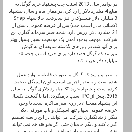
در نوامبر سال 2013 اسنپ چت پیشنهاد خرید گوگل به
مبلغ 4 میلیارد دلار را رد کرد. در همان ماه و سال، پیشنهاد
3 میلیارد دلار فیسبوک را نیز نپذیرفت. حالا سهام Snap
(کمپانی مادر اسنپ چت) پس از عرضه عمومی، بیش از
24 میلیارد دلار ارزش دارد. نتیجه صبر سرمایه گذارن این
شرکت، موجب بوجود آمدن یک موقعیت بسیار بسیار بهتر
برای آنها شد. در روزهای گذشته شایعه ای به گوش
میرسد که گوگل قصد دارد برای خرید اسنپ چت، 30
میلیارد دلار هزینه کند.
به نظر میرسد که گوگل به صورت قاطعانه وارد عمل
شده است و با مدیر اجرایی اسنپ، اوان اسپیگل صحبت
کرده است. پیشنهاد خرید 30 میلیارد دلاری گوگل به سال
2016، پیش از IPO اسنپ برمیگردد، اما با گذشت یکسال
این پشنهاد همچنان بر روی میز مذاکره است. با وجود
عرضه عمومی سهام تنها اسپیگل و باب مورفی، یکی
دیگر از بنیانگذارن شرکت می توانند در این رابطه تصمیم
گیری کنند و دیگر حامیان حتی اگر بخواهند هم نمی توانند
نقشی در این تصمیم داشته باشند. اسنپ این شایعات را