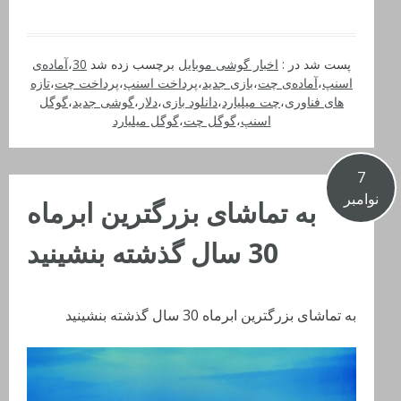
پست شد در :
اخبار گوشی موبایل
برچسب زده شد
30
،
آماده‌ی
اسنپ
،
آماده‌ی چت
،
بازی جدید
،
پرداخت اسنپ
،
پرداخت چت
،
تازه
های فناوری
،
چت میلیارد
،
دانلود بازی
،
دلار
،
گوشی جدید
،
گوگل
اسنپ
،
گوگل چت
،
گوگل میلیارد
7
نوامبر
به تماشای بزرگترین ابرماه
30 سال گذشته بنشینید
به تماشای بزرگترین ابرماه 30 سال گذشته بنشینید