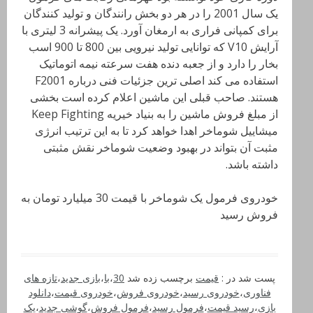
یک سال 2001 را در هر دو بخش رانندگان و تولید کنندگان
برای کمپانی فراری به ارمغان آورد. یک پیشرانه 3 لیتری با
آرایش V10 که توانایی تولید نیرویی بین 800 تا 900 اسب
بخار را دارد و از جعبه دنده هفت سرعته نیمه اتوماتیک
استفاده می کند اصلی ترین جزئیات فنی درباره F2001
هستند. صاحب قبلی این ماشین اعلام کرده است بخشی
از مبلغ فروش ماشین را به بنیاد خیریه Keep Fighting
میشاییل شوماخر اهدا خواهد کرد تا به این ترتیب انرژی
مثبت آن بتواند در بهبود وضعیت شوماخر نقش مثبتی
داشته باشد.
خودروی فرمول یک شوماخر با قیمت 30 میلیارد تومان به
فروش رسید
پست شد در :
قیمت
برچسب زده شد
30
،
با
،
بازی جدید
،
تازه های
فناوری
،
خودروی رسید
،
خودروی فروش
،
خودروی قیمت
،
دانلود
بازی
،
رسید قیمت
،
فرمول رسید
،
فرمول فروش
،
گوشی جدید
،
یک