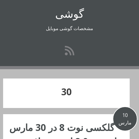
فتن
گوشی
ه
حتوا
مشخصات گوشی موبایل
30
10
مارس
گلکسی نوت 8 در 30 مارس