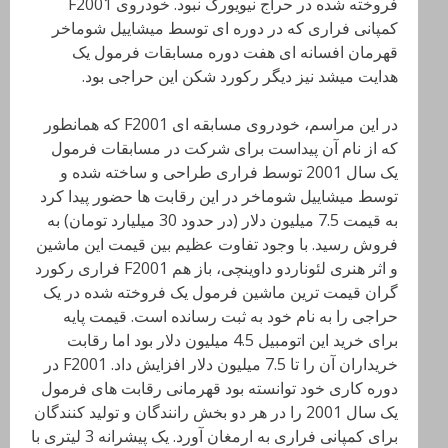
فروخته شده در حراج نیویورک نبود. خودروی F2001
کمپانی فراری که در دوره ای توسط میشاییل شوماخر
قهرمان افسانه ای هفت دوره مسابقات فرمول یک
هدایت میشد نیز دیگر رکورد شکن این حراجی بود.
در این مراسم، خودروی مسابقه ای F2001 که همانطور
که از نام آن پیداست برای شرکت در مسابقات فرمول
یک سال 2001 توسط فراری طراحی و ساخته شده و
توسط میشاییل شوماخر در این رقابت ها حضور پیدا کرد
به قیمت 7.5 میلیون دلار (در حدود 30 میلیارد تومان) به
فروش رسید. با وجود تفاوت عظیم بین قیمت این ماشین
و اثر هنری لئوناردو داوینچی، باز هم F2001 فراری رکورد
گران قیمت ترین ماشین فرمول یک فروخته شده در یک
حراجی را به نام خود به ثبت رسانده است. قیمت پایه
برای خرید این اتومبیل 4.5 میلیون دلار بود اما رقابت
خریداران آن را تا 7.5 میلیون دلار افزایش داد. F2001 در
دوره کاری خود توانسته بود قهرمانی رقابت های فرمول
یک سال 2001 را در هر دو بخش رانندگان و تولید کنندگان
برای کمپانی فراری به ارمغان آورد. یک پیشرانه 3 لیتری با