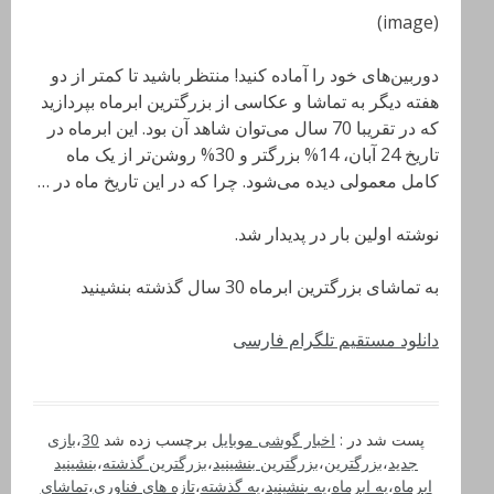
(image)
دوربین‌های خود را آماده کنید! منتظر باشید تا کمتر از دو
هفته دیگر به تماشا و عکاسی از بزرگترین ابرماه بپردازید
که در تقریبا 70 سال می‌توان شاهد آن بود. این ابرماه در
تاریخ 24 آبان، 14% بزرگتر و 30% روشن‌تر از یک ماه
کامل معمولی دیده می‌شود. چرا که در این تاریخ ماه در …
نوشته اولین بار در پدیدار شد.
به تماشای بزرگترین ابرماه 30 سال گذشته بنشینید
دانلود مستقیم تلگرام فارسی
پست شد در :
اخبار گوشی موبایل
برچسب زده شد
30
،
بازی
جدید
،
بزرگترین
،
بزرگترین بنشینید
،
بزرگترین گذشته
،
بنشینید
ابرماه
،
به ابرماه
،
به بنشینید
،
به گذشته
،
تازه های فناوری
،
تماشای