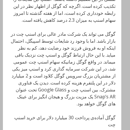
تکذیب کرده است. اگرچه که گوگل از اظهار نظر در این
رابطه خودداری کرده است، اما از هفته گذشته تا امروز
سهام اسنپ به میزان 2.3 درصد کاهش یافته است.
گوگل می تواند یک شرکت مادر عالی برای اسنپ چت در
بازار باشد. اما با وجود رد شایعات توسط اسپیگل، احتمال
اینکه او به فروش فرزند خود رضایت دهد، کم به نظر
میاید. با این حال ارتباط گوگل و اسنپ چت نزدیک باقی
میماند. در واقع گوگل زمانیکه سهام اسنپ چت عمومی
شد، در این شرکت سرمایه گذاری کرد و اسنپ میز یکی
از مشتریان بزرگ سرویس گوگل کلاود است و 2 میلیارد
دلار در این پلتفرم هزینه کرده است. دیدن یک فناوری
مشترک، بین اسنپ چت و Google Glass تحت عنوان
Snap’s AR یک مزیت بزرگ و هیجان انگیز برای عینک
های گوگل خواهد بود.
گوگل آماده‌ی پرداخت 30 میلیارد دلار برای خرید اسنپ
چت