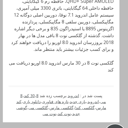
QHD+ Super AMOLED
، حافظه رم
6
گیگابایتی،
حافظه داخلی 64 گیگابایتی، باتری 3300 میلی آمپری،
سیستم عامل اندروید 7.1 نوقا، دوربین اصلی دوگانه 12
مگاپیکسلی، دوربین سلفی 8 مگاپیکسلی، پردازنده
اگزینوس 8895 یا اسنپدراگون 835 و برخی دیگر اشاره
داشت
. گذشته از گلکسی نوت 8 باقی مدل ها در بهار
2018 بروزرسان اندروید 8.0 اوریو را دریافت خواهند کرد
و برای کسب جزئیات بیشتر باید منتظر ماند
.
گلکسی نوت 8 در 30 مارس اندروید 8.0 اوریو دریافت می
کند
پست شد در :
اندروید
برچسب زده شد
8 کند
،
30
،
8
می
،
اندروید
،
بازی جدید
،
تازه های فناوری
،
دانلود بازی
،
کند
مارس
،
گلکسی کند!
،
گلکسی مارس
،
گلکسی می
،
گوشی
جدید
،
نوت کند
،
نوت می