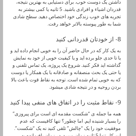
داشتن یک دوست خوب. برای دستیابی به بهترین نتیجه،
قدردان اشیاء و افرادی باشید. 5 ثانیه یا کمی بیشتر به
تجربه های خوب زندگی خود اختصاص دهید. سطح شادی
شما به طور پیوسته بالاتر خواهد رفت.
8- از خودتان قدردانی کنید
به یک کار که در حال حاضر آن را به خوبی انجام داده اید و
یا تا حدی جلو برده اید و یا کیفیت خوبی از خود به نمایش
گذاشته اید فکر کنید. شروع یک پروژه، یک تماس تلفنی و
یا حتی یک بحث منصفانه و صادقانه با یک همکار یا دوست
که به خوبی تمام شده است. توجه به نقاط قوت باعث بالا
بردن روحیه و در نتیجه شادی میشود.
9- نقاط مثبت را در اتفاق های منفی پیدا کنید
همه ما جمله ی “شکست مقدمه ای است برای پیروزی”
را بسیار شنیده ایم. اما چطور؟ تنها کافیست که عدم
موفقیت خود را یک “چالش” تلقی کنید نه یک “شکست”.
این کار تنها 5 ثانیه زمان میبرد. در زمان بافیمانده به