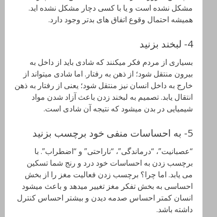
مشکل نشده است و یا با کسی دچار مشکل نشده اید.
همیشه احتمال وقوع اتفاق های بدتر وجود دارد.
4- لبخند بزنید
بسیاری از مردم فکر میکنند که شادی باید از داخل به
بیرون منتقل شود؛ از ذهن به رفتار. اما شادی میتواند از
خارج به داخل انسان نیز منتقل شود؛ یعنی از رفتار به ذهن
انتقال یابد. تصمیم به لبخند زدن باعث آزاد شدن مواد
شیمیایی در بدن میشود که نتیجه آن شادی است.
5- به احساسات منفی خود برچسب بزنید
“عصبانیت”، “درماندگی”، “ناراحتی” و “اضطراب”. با
برچسب زدن به احساسات خود درد و رنج شما تسکین
می یابد. اما چرا؟ برچسب زدن فعالیت مغز را از بخش
احساسی به بخش تفکر مغز تغییر میدهد و باعث میشود
انسان کمتر احساس صدمه دیدن و بیشتر احساس کنترل
داشته باشد.