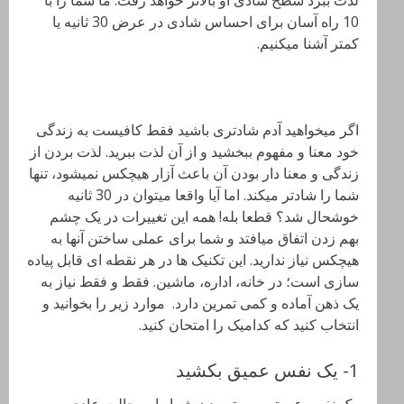
10 راه آسان برای احساس شادی در عرض 30 ثانیه یا
کمتر آشنا میکنیم.
اگر میخواهید آدم شادتری باشید فقط کافیست به زندگی
خود معنا و مفهوم ببخشید و از آن لذت ببرید. لذت بردن از
زندگی و معنا دار بودن آن باعث آزار هیچکس نمیشود، تنها
شما را شادتر میکند. اما آیا واقعا میتوان در 30 ثانیه
خوشحال شد؟ قطعا بله! همه این تغییرات در یک چشم
بهم زدن اتفاق میافتد و شما برای عملی ساختن آنها به
هیچکس نیاز ندارید. این تکنیک ها در هر نقطه ای قابل پیاده
سازی است؛ در خانه، اداره، ماشین. فقط و فقط نیاز به
یک ذهن آماده و کمی تمرین دارد. موارد زیر را بخوانید و
انتخاب کنید که کدامیک را امتحان کنید.
1- یک نفس عمیق بکشید
یک نفس عمیق سیستم بدن شما را به حالت عادی