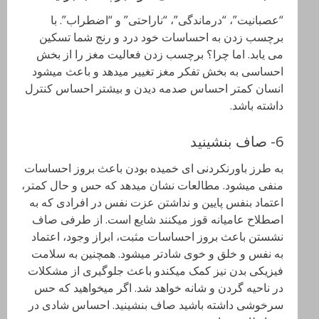
“عصبانیت”، “درماندگی”، “ناراحتی” و “اضطراب”. با
برچسب زدن به احساسات خود درد و رنج شما تسکین
می یابد. اما چرا؟ برچسب زدن فعالیت مغز را از بخش
احساسی به بخش تفکر مغز تغییر میدهد و باعث میشود
انسان کمتر احساس صدمه دیدن و بیشتر احساس کنترل
داشته باشد.
6- صاف بنشینید
به طرز باورنکردنی ای خمیده بودن باعث بروز احساسات
منفی میشود. مطالعات نشان میدهد که حس و حال کمتر،
اعتماد بنفس پایین و نداشتن عزت نفس در افرادی که به
اصطلاح عامیانه قوز میکنند شایع است. از طرفی صاف
نشستن باعث بروز احساسات مثبت، ابراز وجود، اعتماد
به نفس و خلق و خوی شادتر میشود. همچنین به سلامت
فیزیکی بدن نیز کمک میکندو باعث جلوگیری از مشکلات
در ناحیه گردن و شانه خواهد شد. اگر میخواهید که حس
سرخوشی داشته باشید صاف بنشینید. احساس شادی در