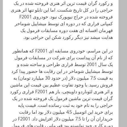
و رکورد گران قیمت ترین اثر هنری فروخته شده در یک
حراجی را در کل تاریخ شکست. اما این تابلو تنها اثر هنری
فروخته شده در حراج نیویورک نبود. خودروی F2001
کمپانی فراری که در دوره ای توسط میشاییل شوماخر
قهرمان افسانه ای هفت دوره مسابقات فرمول یک
هدایت میشد نیز دیگر رکورد شکن این حراجی بود.
در این مراسم، خودروی مسابقه ای F2001 که همانطور
که از نام آن پیداست برای شرکت در مسابقات فرمول
یک سال 2001 توسط فراری طراحی و ساخته شده و
توسط میشاییل شوماخر در این رقابت ها حضور پیدا کرد
به قیمت 7.5 میلیون دلار (در حدود 30 میلیارد تومان) به
فروش رسید. با وجود تفاوت عظیم بین قیمت این ماشین
و اثر هنری لئوناردو داوینچی، باز هم F2001 فراری رکورد
گران قیمت ترین ماشین فرمول یک فروخته شده در یک
حراجی را به نام خود به ثبت رسانده است. قیمت پایه
برای خرید این اتومبیل 4.5 میلیون دلار بود اما رقابت
خریداران آن را تا 7.5 میلیون دلار افزایش داد. F2001 در
دوره کاری خود توانسته بود قهرمانی رقابت های فرمول