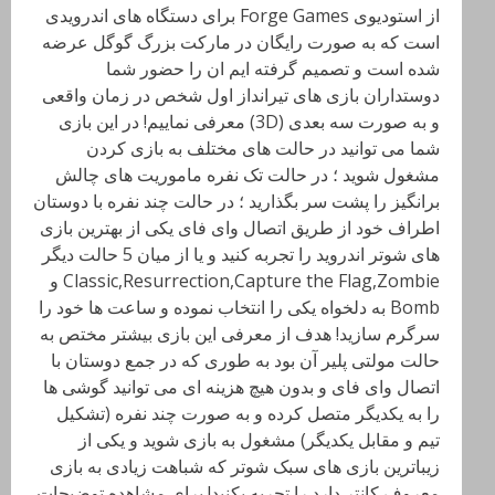
از استودیوی Forge Games برای دستگاه های اندرویدی
است که به صورت رایگان در مارکت بزرگ گوگل عرضه
شده است و تصمیم گرفته ایم ان را حضور شما
دوستداران بازی های تیرانداز اول شخص در زمان واقعی
و به صورت سه بعدی (3D) معرفی نماییم! در این بازی
شما می توانید در حالت های مختلف به بازی کردن
مشغول شوید ؛ در حالت تک نفره ماموریت های چالش
برانگیز را پشت سر بگذارید ؛ در حالت چند نفره با دوستان
اطراف خود از طریق اتصال وای فای یکی از بهترین بازی
های شوتر اندروید را تجربه کنید و یا از میان 5 حالت دیگر
Classic,Resurrection,Capture the Flag,Zombie و
Bomb به دلخواه یکی را انتخاب نموده و ساعت ها خود را
سرگرم سازید! هدف از معرفی این بازی بیشتر مختص به
حالت مولتی پلیر آن بود به طوری که در جمع دوستان با
اتصال وای فای و بدون هیچ هزینه ای می توانید گوشی ها
را به یکدیگر متصل کرده و به صورت چند نفره (تشکیل
تیم و مقابل یکدیگر) مشغول به بازی شوید و یکی از
زیباترین بازی های سبک شوتر که شباهت زیادی به بازی
معروف کانتر دارد را تجربه بکنید! برای مشاهده توضیحات