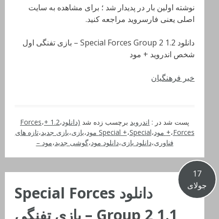
نوشته اولین بار در پدیدار شد ؛ برای مشاهده به سایت
اصلی یعنی فارسروید مراجعه کنید.
دانلود Special Forces Group 2 1.2 – بازی تفنگی اول
شخص اندروید + مود
خبر فرهنگیان
پست شد در :
اندروید
برچسب زده شد
(دانلود
،
1.2 +
،
Forces
Forces مود
،
+
،
Special مود
،
Special +
،
بازی
،
بازی جدید
،
تازه های
فناوری
،
دانلود بازی
،
دانلود مود
،
گوشی جدید
،
مود –
17
جولای
دانلود Special Forces
Group 2 1.1 – بازی تفنگی