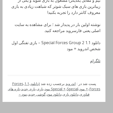
تیم و مقابل یکدیگر) مشغول به بازی شوید و یکی از
زیباترین بازی های سبک شوتر که شباهت زیادی به بازی
معروف کانتر دارد را تجربه بکنید!
نوشته اولین بار در پدیدار شد ؛ برای مشاهده به سایت
اصلی یعنی فارسروید مراجعه کنید.
دانلود Special Forces Group 2 1.1 – بازی تفنگی اول
شخص اندروید + مود
تلگرام
پست شد در :
اندروید
برچسب زده شد
(دانلود
،
1.1
،
Forces
Forces مود
،
+
،
Special مود
،
Special +
،
بازی
،
بازی جدید
،
تازه های
فناوری
،
دانلود بازی
،
دانلود مود
،
گوشی جدید
،
مود –