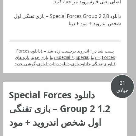
اصلی یعنی فارسروید مراجعه کنید.
دانلود Special Forces Group 2 2.8 – بازی تفنگی اول
شخص اندروید + مود + دیتا
پست شد در :
اندروید
برچسب زده شد
–
،
(دانلود
،
Forces
Forces دیتا
،
+
،
Special دیتا
،
Special +
،
بازی جدید
،
تازه های
فناوری
،
تفنگی
،
دانلود بازی
،
دانلود دیتا
،
دیتا بازی
،
گوشی جدید
21
جولای
دانلود Special Forces
Group 2 1.2 – بازی تفنگی
اول شخص اندروید + مود