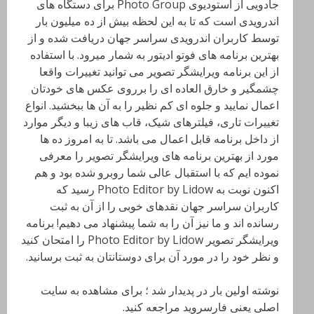
جادویی از استودیوی Photo Group برای دستگاه های
اندرویدی است که تا به این لحظه بیش از ده میلیون بار
توسط کاربران اندرویدی سراسر جهان دریافت شده و از
بهترین برنامه های فوتو ادیتور به شمار میرود. با استفاده
از این برنامه ویرایشگر تصویر می توانید تغییرات واقعا
چشمگیر و خارق العاده ای را برروی عکس های خودتان
اعمال نمایید و جلوه ای کم نظیر را به آن ها ببخشید. انواع
تغییرات تاری، فیلترهای شیک، قاب های زیبا و دیگر موارد
از داخل برنامه قابل اعمال می باشد. تا به امروز ده ها
مورد از بهترین برنامه های ویرایشگر تصویر را معرفی
نموده ایم که با استقبال عالی شما روبرو شده بود و هم
اکنون نوبت به Photo Editor by Lidow رسید که
کاربران سراسر جهان نقدهای خوبی را از آن به ثبت
رسانده اند و ما نیز آن را به شما پیشنهاد می دهیم! برنامه
ویرایشگر تصویر Photo Editor by Lidow را امتحان کنید
و نظر خود را در مورد آن برای دوستانتان به ثبت برسانید.
نوشته اولین بار در پدیدار شد ؛ برای مشاهده به سایت
اصلی یعنی فارسروید مراجعه کنید.