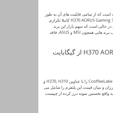
اشته و حتی بسیار بعید است که از تمامی قابلیت های آن به طور
کامل استفاده گردد؛ با این وجود طراحی گیگابایت در مادربرد H370 AORUS Gaming 3 کاملا تکراری
در حالی است که سهم بازار این برند
دست کم در یک سال اخیر چندان رضایت بخش نبوده و بر خلاف برند هایی همچون MSI و ASUS، فاقد
نشست تصاویر مادربرد H370 AORUS Gaming 3 از گیگابایت
همانطور که می دانید، اینتل به زودی دیگر چیپست های پلتفرم CooffeeLake را با عناوین H370, H310 و
 ارزان و میان قیمت این پلتفرم را شامل می
به واقع نخستین نمونه درز کرده از چیپست