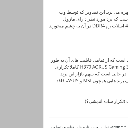
 مادربرد با نام H370 AORUS Gaming 3 از تراشه H370 بهره می برد. این تصاویر که توسط وب
 حاکی از آن است که برد مورد نظر دارای ماژول
اختصاصی Wi-Fi است. دو اسلات توسعه PCI Express x16 و 4 اسلات رم DDR4 در آن به چشم میخورند
اشته و حتی بسیار بعید است که از تمامی قابلیت های آن به طور
کامل استفاده گردد؛ با این وجود طراحی گیگابایت در مادربرد H370 AORUS Gaming 3 کاملا تکراری
در حالی است که سهم بازار این برند
دست کم در یک سال اخیر چندان رضایت بخش نبوده و بر خلاف برند هایی همچون MSI و ASUS، فاقد
Gami
،
بازی جدید
،
تازه های فناوری
،
تصاویر