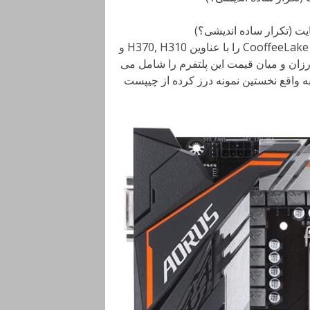
همانطور که می دانید، اینتل به زودی دیگر چیپست های پلتفرم CooffeeLake را با عناوین H370, H310 و
 ارزان و میان قیمت این پلتفرم را شامل می
به واقع نخستین نمونه درز کرده از چیپست