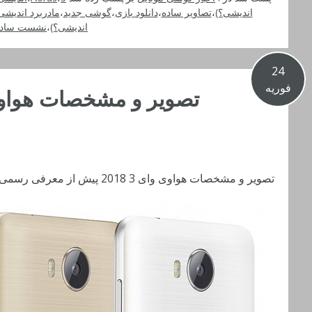
اندیشی؟)
،
تصاویر ساده
،
دانلود بازی
،
گوشی جدید
،
مادربرد اندیشی
اندیشی؟)
،
نشست ساده
24
فوریه
تصویر و مشخصات هواوی وای 3 2018 پیش از معرفی رسمی لو رفت