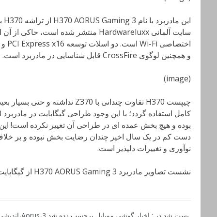
این
سایت آلمانی Hardwareluxx منتشر شده است،
و همچنین لوگوی CrossFire قابل شناسایی در مادربرد است.
(image)
چیپست H370 تفاوت چندانی با Z370 ند
بوده و هیچ بخش عمده ای در طراحی آن تغییر نکرده است! این 
نوآوری و تغییرات دلپذیر است.
نشست تصاویر مادربرد H370 AORUS Gaming 3 از گیگابایت (تکرار ساده اندیشی؟)
پست شد در :
اخبار گوشی موبایل
برچسب زده شد
3
،
Aorus
،
اندیشی؟) ng