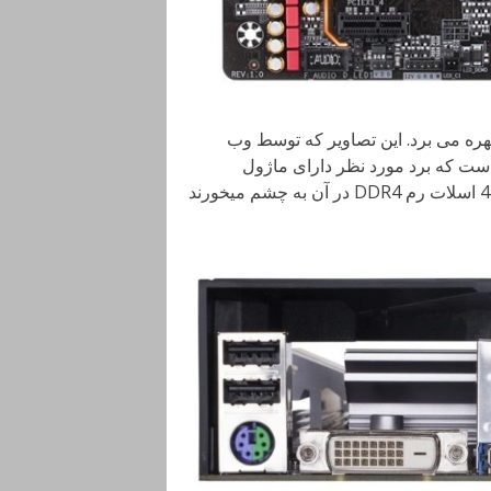
 مادربرد با نام H370 AORUS Gaming 3 از تراشه H370 بهره می برد. این تصاویر که توسط وب
 حاکی از آن است که برد مورد نظر دارای ماژول
اختصاصی Wi-Fi است. دو اسلات توسعه PCI Express x16 و 4 اسلات رم DDR4 در آن به چشم میخورند