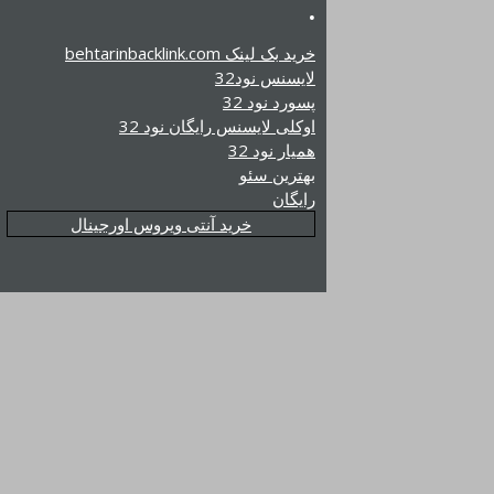
.
خرید بک لینک behtarinbacklink.com
لایسنس نود32
پسورد نود 32
اوکلی لایسنس رایگان نود 32
همیار نود 32
بهترین سئو
رایگان
خرید آنتی ویروس اورجینال