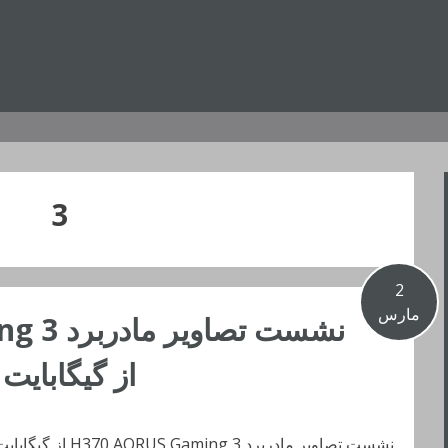
3
2
مارس
نشست تص
از گیگابایت
نشست تصاویر مادربرد H370 AORUS Gaming 3 از گیگابایت (تکرار ساده اندیشی؟)