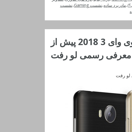
؟)
،
مادربرد ساده
،
نشست Gaming
،
نشست
تصویر و مشخصات هواوی وای 3 2018 پیش از
معرفی رسمی لو رفت