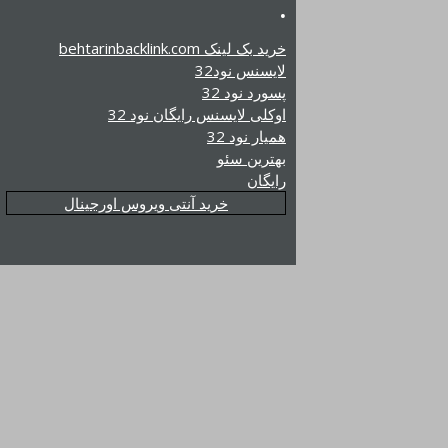
.
خرید بک لینک behtarinbacklink.com
لایسنس نود32
پسورد نود 32
اوکلی لایسنس رایگان نود 32
همیار نود 32
بهترین سئو
رایگان
خرید آنتی ویروس اورجینال