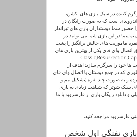
، محبوب و سرگرم کننده در سبک بازی های اکشن،
Forge G برای دستگاه های اندرویدی است که به صورت رایگان در
حضور شما دوستداران بازی های تیرانداز
 واقعی و به صورت سه بعدی (3D) معرفی نماییم! در این بازی شما می توانید در
فره ماموریت های چالش برانگیز را پشت
ق اتصال وای فای یکی از بهترین بازی های
 کنید و یا از میان 5 حالت دیگر Classic,Resurrection,Capture the
موده و ساعت ها خود را سرگرم سازید! هدف از
طوری که در جمع دوستان با اتصال وای فای
رده و به صورت چند نفره (تشکیل تیم و
های سبک شوتر که شباهت زیادی به بازی
 و دانلود رایگان بازی از فارسروید با ما
عنی فارسروید مراجعه کنید.
 Special Forces Group 2 2.9 – بازی تفنگی اول شخص