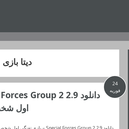
دیتا بازی
24
فوریه
اول شخص 
دانلود Special Forces Group 2 2.9 – بازی تفنگی اول شخص اندروید + مود + دیتا