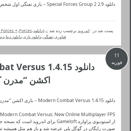
دانلود Special Forces Group 2 2.9 – بازی تفنگی اول شخص اندروید + مود + دیتا
پست شد در :
اندروید
برچسب زده شد
–
،
(دانلود
،
Forces دیتا
،
Forces +
فناوری
،
تفنگی
،
دانلود بازی
،
دانلود دیتا
،
دیت
11
فوریه
اکشن “مدرن کامبت 6” اندر
دانلود Modern Combat Versus 1.4.15 – بازی اکشن “مدرن کامبت 6” اندروید + دیتا
از استودیوی پراوازه Gameloft برای اندرو
صورت رایگان در گوگل پلی عرضه شد و باز هم مثل همیشه تصم