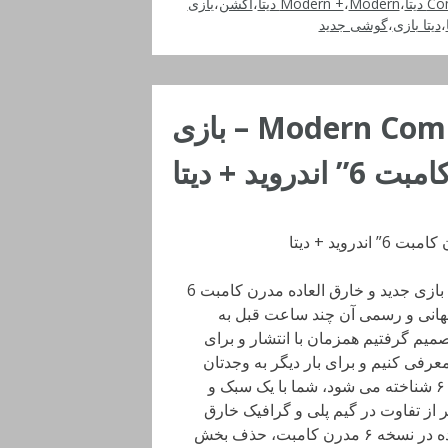
Co
،
Modern دیتا
،
Modern +
،
اکشن
،
بازی
،
دیتا بازی
،
گوشی جدید
دانلود Modern Combat Versus 1.4.14 – بازی
وید + دیتا
Modern Combat Versus: New Online Multiplayer FPS بازی جدید و خارق العاده مدرن کامبت 6
ید است که نسخه جهانی و رسمی آن چند ساعت قبل به
یم گرفتیم همزمان با انتشار و برای
عرفی کنیم و برای بار دیگر به وجدتان
بیاوریم! در این نسخه که در حال حاضر به عنوان مدرن کامبت ۶ شناخته می شود، شما با یک سبک و
 از تفاوت در گیم پلی و گرافیک خارق
العاده این نسخه با نسخه های پیشین، مهمترین تفاوت ایجاد شده در نسخه ۶ مدرن کامبت، حذف بخش