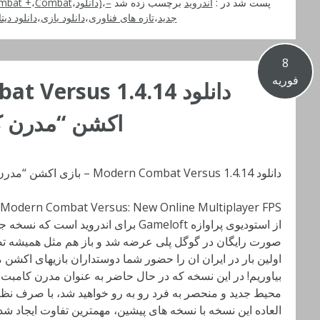
پست شد در :
اندروید
برچسب زده شد
–
،
(دانلود
،
Combat دیتا
،
mbat +
جدید
،
تازه های فناوری
،
دانلود بازی
،
دانلود دیتا
8
فوریه
اکشن “مدرن کامبت 6” اندر
دانلود Modern Combat Versus 1.4.14 – بازی اکشن “مدرن کامبت 6” اندروید + دیتا
از استودیوی پراوازه Gameloft برای اندرو
صورت رایگان در گوگل پلی عرضه شد و باز هم مثل همیشه تصم
اولین بار در ایران ان را حضور شما دوستداران بازیهای اکشن م
محیط جدید و منحصر به فرد رو به رو خواهید شد، با صرف نظر