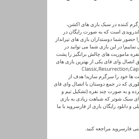
، محبوب و سرگرم کننده در سبک بازی های اکشن،
Forge G برای دستگاه های اندرویدی است که به صورت رایگان در
حضور شما دوستداران بازی های تیرانداز
 واقعی و به صورت سه بعدی (3D) معرفی نماییم! در این بازی شما می توانید در
فره ماموریت های چالش برانگیز را پشت
ق اتصال وای فای یکی از بهترین بازی های
 کنید و یا از میان 5 حالت دیگر Classic,Resurrection,Capture the
موده و ساعت ها خود را سرگرم سازید! هدف از
طوری که در جمع دوستان با اتصال وای فای
رده و به صورت چند نفره (تشکیل تیم و
های سبک شوتر که شباهت زیادی به بازی
 و دانلود رایگان بازی از فارسروید با ما
عنی فارسروید مراجعه کنید.