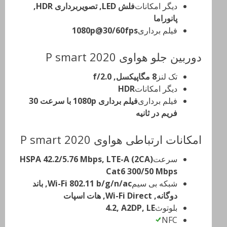
دیگر امکانات
فلش LED, تصویربرداری HDR,
پانوراما
فیلم برداری
1080p@30/60fps
دوربین جلو هواوی P smart 2020
تک لنز
8 مگاپیکسل, f/2.0
دیگر امکانات
HDR
فیلم برداری
فیلم برداری 1080p با سرعت 30
فریم در ثانیه
امکانات ارتباطی هواوی P smart 2020
سرعت
HSPA 42.2/5.76 Mbps, LTE-A (2CA)
Cat6 300/50 Mbps
شبکه بی سیم
Wi-Fi 802.11 b/g/n/ac, باند
دوگانه, Wi-Fi Direct, هات اسپات
بلوتوث
4.2, A2DP, LE
NFC