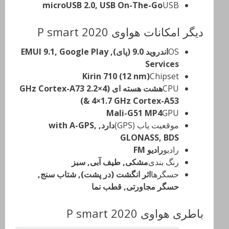
microUSB 2.0, USB On-The-Go
USB
دیگر امکانات هواوی P smart 2020
OS
اندروید 9.0 (پای), EMUI 9.1, Google Play
Services
Kirin 710 (12 nm)
Chipset
CPU
هشت هسته ای (4×2.2 GHz Cortex-A73
& 4×1.7 GHz Cortex-A53)
Mali-G51 M‍P4
GPU
موقعیت یاب (GPS)
دارد, with A-GPS,
GLONASS, BDS
رادیو
رادیو FM
رنگ بندی
مشکی, طیف آبی, سبز
حسگرها
اثر انگشت (در پشت), شتاب سنج,
حسگر مجاورتی, قطب نما
باطری هواوی P smart 2020