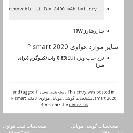
Non-removable Li-Ion 3400 mAh battery
شارژ
شارژ 10W
سایر موارد هواوی P smart 2020
نرخ جذب ویژه (EU)
0.83 وات/کیلوگرم (برای
سر)
This entry was posted in
دسته‌بندی نشده
and tagged
P
smart 2020
،
مشخصات گوشی موبایل هواوی P smart 2020
.
.
Bookmark the
permalink
←
مشخصات گوشی موبایل
مشخصات تبلت هواوی
راهبری
هواوی Y6p
MatePad
→