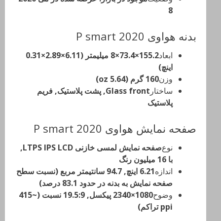
8
بدنه هواوی P smart 2020
ابعاد
155.2×73.4×8 میلیمتر (6.11×2.89×0.31
اینچ)
وزن
160 گرم (5.64 oz)
ساختار
Glass front, پشت پلاستیک, فریم
پلاستیک
صفحه نمایش هواوی P smart 2020
نوع
صفحه نمایش لمسی خازنی LTPS IPS LCD,
با 16 میلیون رنگ
اندازه
6.21 اینچ, 94.7 سانتیمتر مربع (نسبت سطح
صفحه نمایش به بدنه در حدود 83.1 درصد)
وضوح
1080×2340 پیکسل, 19.5:9 نسبت (~415
ppi تراکم)