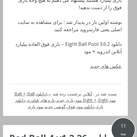
بازی بیلیارد هستید پیشنهاد می دهیم به هیچ وجه بازی
فوق را از دست ندهید!
نوشته اولین بار در پدیدار شد ؛ برای مشاهده به سایت
اصلی یعنی فارسروید مراجعه کنید.
دانلود Eight Ball Pool 3.6.2 – بازی فوق العاده بیلیارد
آنلاین اندروید + مود
عکس های جدید
پست شد در :
آنلاین
برچسب زده شد
–
،
(دانلود
،
Ball
،
Ball +
مود
،
Eight مود
،
Eight +
،
بازی جدید
،
تازه های فناوری
،
دانلود
بازی
،
دانلود مود
،
فوق
،
گوشی جدید
،
مود بازی
11
مه