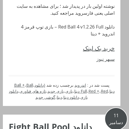
نوشته اولین بار در پدیدار شد ؛ برای مشاهده به سایت
اصلی یعنی فارسروید مراجعه کنید.
دانلود Red Ball 4 v1.2.26 Full – بازی توپ قرمز 4
اندروید + دیتا
خرید بک لینک
سپهر نیوز
پست شد در :
اندروید
برچسب زده شد
(دانلود
،
Ball
،
Ball +
دیتا
،
Red دیتا
،
Red +
،
Full
،
بازی
،
بازی جدید
،
تازه های فناوری
،
دانلود
بازی
،
دانلود دیتا
،
دیتا
،
گوشی جدید
11
دسامبر
دانلود Eight Ball Pool