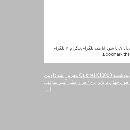
،
آیا ؟
،
آیا شود
،
آیا هک
،
تلگرام
،
تلگرام ؟!
،
تلگرام
.
گوشی هوشمند Oukitel K10000 معرفی شد : اولین
اسمارت فون جهان با باتری ۱۰ هزار میلی آمپر ساعتی
→
!