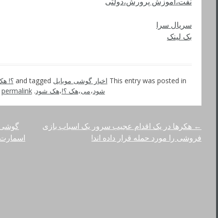
نفت،آموزش پرورش،دولتی
سریال سرا
بک لینک
This entry was posted in
اخبار گوشی موبایل
and tagged
؟! هک
شود
،
می
،
هک ؟!
،
هک شود
. Bookmark the
permalink
←
هکرها در یک اقدام عجیب سرور یک اسباب بازی
راهبری
فروشی را مورد حمله قرار داده اند!
نوشته‌ها