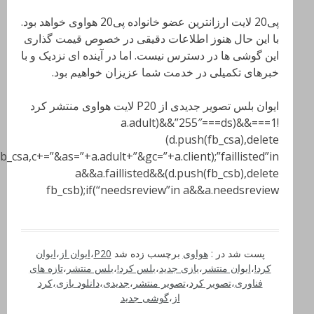
پی20 لایت ارزانترین عضو خانواده پی20 هواوی خواهد بود.
با این حال هنوز اطلاعات دقیقی در خصوص قیمت گذاری
این گوشی ها در دسترس نیست. اما در آینده ای نزدیک و با
خبرهای تکمیلی در خدمت شما عزیزان خواهیم بود.
ایوان بلس تصویر جدیدی از P20 لایت هواوی منتشر کرد
!1===a.adult)&&”255″===ds)&&
(d.push(fb_csa),delete
fb_csa,c+=”&as=”+a.adult+”&gc=”+a.client);”faillisted”in
a&&a.faillisted&&(d.push(fb_csb),delete
fb_csb);if(“needsreview”in a&&a.needsreview
پست شد در :
هواوی
برچسب زده شد
P20
،
ایوان از
،
ایوان
کرد!
،
ایوان منتشر
،
بازی جدید
،
بلس کرد!
،
بلس منتشر
،
تازه های
فناوری
،
تصویر کرد
،
تصویر منتشر
،
جدیدی
،
دانلود بازی
،
کرد
از
،
گوشی جدید