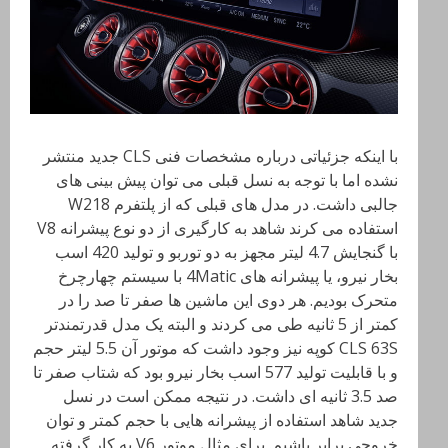
با اینکه جزئیاتی درباره مشخصات فنی CLS جدید منتشر
نشده اما با توجه به نسل قبلی می توان پیش بینی های
جالبی داشت. در مدل های قبلی که از پلتفرم W218
استفاده می کرند شاهد به کارگیری از دو نوع پیشرانه V8
با گنجایش 4.7 لیتر مجهز به دو توربو و تولید 420 اسب
بخار نیرو، یا پیشرانه های 4Matic با سیستم چهارچرخ
متحرک بودیم. هر دوی این ماشین ها صفر تا صد را در
کمتر از 5 ثانیه طی می کردند و البته یک مدل قدرتمندتر
CLS 63S کوپه نیز وجود داشت که موتور آن 5.5 لیتر حجم
و با قابلیت تولید 577 اسب بخار نیرو بود که شتاب صفر تا
صد 3.5 ثانیه ای داشت. در نتیجه ممکن است در نسل
جدید شاهد استفاده از پیشرانه هایی با حجم کمتر و توان
خروجی برابر باشیم. برای مثال موتور V6 به کار گرفته