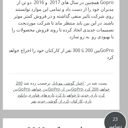
Gopro
همچنین در سال های 2017 و 2016 دو تن از
مدیران خود را از دست داد و تمامی این موارد توانستند
روی شرکت تاثیر منفی گذاشته و در فروش کمتر موثر
باشند. در این بین باید منتظر ماند تا شرکت موردبحث
تصمیمات جدیدی اتخاذ کرده تا روند فروش محصولات را
با بهبودی رو به رو سازد
.
GoProبین 200 تا 300 نفر از کارکنان خود را اخراج خواهد
کرد
پست شد در :
اخبار گوشی موبایل
برچسب زده شد
200
خواهد
،
200 کرد
،
GoProبین از
،
GoProبین خواهد
،
GoProبین
کرد
،
بازی جدید
،
تا خواهد
،
تا کرد
،
تازه های فناوری
،
دانلود
بازی
،
کارکنان
،
کرد از
،
گوشی جدید
،
نفر
23
دسامبر