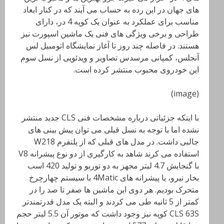
های جهان در این رده به حساب می آیند که در کنار ابعاد
مناسب برای عملکرد به عنوان یک کوپه 4 در، دارای
طراحی و برخی ویژگی های فنی یک ماشین اسپورت نیز
هستند. در فاصله چند روز تا آغاز نمایشگاه اتومبیل لس
آنجلس، کمپانی مرسدس تصاویر و ویدئویی از نسل سوم
این خودروی محبوب منتشر کرده است.
(image)
با اینکه جزئیاتی درباره مشخصات فنی CLS جدید منتشر
نشده اما با توجه به نسل قبلی می توان پیش بینی های
جالبی داشت. در مدل های قبلی که از پلتفرم W218
استفاده می کرند شاهد به کارگیری از دو نوع پیشرانه V8
با گنجایش 4.7 لیتر مجهز به دو توربو و تولید 420 اسب
بخار نیرو، یا پیشرانه های 4Matic با سیستم چهارچرخ
متحرک بودیم. هر دوی این ماشین ها صفر تا صد را در
کمتر از 5 ثانیه طی می کردند و البته یک مدل قدرتمندتر
CLS 63S کوپه نیز وجود داشت که موتور آن 5.5 لیتر حجم