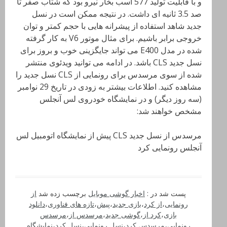
و با قابلیت تولید 577 اسب بخار نیرو بود که شتاب صفر تا
صد 3.5 ثانیه ای داشت. در نتیجه ممکن است در نسل
جدید شاهد استفاده از پیشرانه هایی با حجم کمتر و توان
خروجی برابر باشیم. برای مثال موتور V6 به کار گرفته
شده در مدل E400 می تواند جایگزینی خوب و بروز برای
نسل جدید CLS باشد. در ادامه می توانید ویدئوی منتشر
شده از سوی مرسدس برای رونمایی از CLS نسل جدید را
مشاهده کنید. اطلاعات بیشتر به زودی در تاریخ 29 نوامبر
(سه روز دیگر) و در نمایشگاه خودروی لس آنجلس
مشخص خواهند شد:
مرسدس از نسل جدید CLS پیش از نمایشگاه اتومبیل لس
آنجلس رونمایی کرد
پست شد در :
اخبار گوشی موبایل
برچسب زده شد
از
رونمایی
،
از کرد
،
بازی جدید
،
پیش
،
تازه های فناوری
،
دانلود
بازی
،
کرد از
،
گوشی جدید
،
مرسدس از
،
مرسدس
رونمایی
،
مرسدس کرد
،
نسل رونمایی
،
نسل کرد
،
نمایشگاه