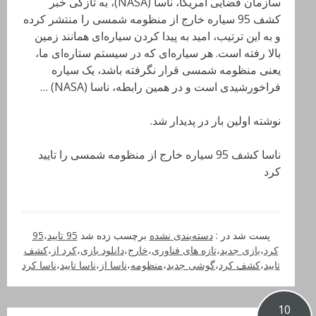
سازمان فضایی آمریکا،‌ ناسا (NASA)، به تازگی خبر
کشف 95 سیاره خارج از منظومه شمسی را منتشر کرده
و به این ترتیب، امید به پیدا کردن سیاره‌ای همانند زمین
بالا رفته است. هر سیاره‌ای که در سیستم ستاره‌ای ما،
یعنی منظومه شمسی قرار نگرفته باشد، یک سیاره
فراخورشیدی است و در همین رابطه،‌ ناسا (NASA) …
نوشته اولین بار در پدیدار شد.
ناسا کشف 95 سیاره خارج از منظومه شمسی را تایید
کرد
پست شد در :
دسته‌بندی نشده
برچسب زده شد
95 تایید
،
95
کرد
،
بازی جدید
،
تازه های فناوری
،
خارج
،
دانلود بازی
،
کرد از
،
کشف
تایید
،
کشف کرد
،
گوشی جدید
،
منظومه
،
ناسا از
،
ناسا تایید
،
ناسا کرد
10