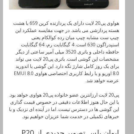
هواوی پی20 لایت دارای یک پردازنده کرین 659 با هشت
هسته پردازشی می باشد. در جهت مقایسه عملکرد این
چیپ ست مشابه چیپ میان رده کوالکام یعنی
اسنپدراگون 630 است. 4 گیگابایت رم، 64 گیگابایت
حافظه داخلی و باتری 3520 میلی آمپر ساعتی از دیگر
مشخصات این گوشی است. باتری پی20 لایت می تواند
برای یک روز کامل شارژ نگه دارد. این گوشی با اندورید
8.0 اوریو و با رابط کاربری اختصاصی هواوی EMUI 8.0
عرضه خواهد شد.
پی20 لایت ارزانترین عضو خانواده پی20 هواوی خواهد بود.
با این حال هنوز اطلاعات دقیقی در خصوص قیمت گذاری
این گوشی ها در دسترس نیست. اما در آینده ای نزدیک و با
خبرهای تکمیلی در خدمت شما عزیزان خواهیم بود.
ایوان بلس تصویر جدیدی از P20