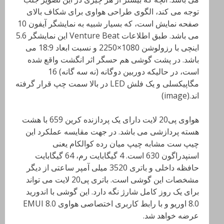
توجه می کند، الگوی طراحی هواوی برای شکاف بالای
صفحه نمایش است، که بسیار شبیه به نمایشگر آیفون 10
می باشد. طبق اطلاعات Venture Beat این نمایشگر 5.6
اینچی با رزولوشن 1080×2250 و نسبت ابعاد 18:9 می
باشد. در پشت گوشی هم حسگر اثر انگشت واقع شده
است، در حالیکه دوربین دوگانه (نه سه گانه) 16
مگاپیکسلی و یک فلش LED در بالا سمت چپ قرار گرفته
اند.(image)
هواوی پی20 لایت دارای یک پردازنده کرین 659 با هشت
هسته پردازشی می باشد. در جهت مقایسه عملکرد این
چیپ ست مشابه چیپ میان رده کوالکام یعنی
اسنپدراگون 630 است. 4 گیگابایت رم، 64 گیگابایت
حافظه داخلی و باتری 3520 میلی آمپر ساعتی از دیگر
مشخصات این گوشی است. باتری پی20 لایت می تواند
برای یک روز کامل شارژ نگه دارد. این گوشی با اندورید
8.0 اوریو و با رابط کاربری اختصاصی هواوی EMUI 8.0
عرضه خواهد شد.