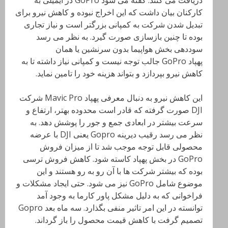
دریافت می کنند
. گفته می شود
GoPro
در ایمیلی به
کارکنان بیان داشت که این اخراج نبوده و کاهش نیرو برای
تبدیل شدن شرکت به کمپانی بزرگتر است و نیاز تجاری
بوده تا چنین بازسازی صورت گیرد. به نظر می رسد
سوددهی بخش هواپیما بدون سرنشین یا همان
پهپاد
GoPro
جالب توجه نیست و کمپانی نیاز داشته تا به
کاهش نیرو بپردازد و بتواند هزینه خود را تامین نماید
.
این کاهش نیرو به دنبال معرفی پهپاد
Mavic Pro
شرکت
DJI
صورت گرفته که قادر است محدوده بهتر، ارتفاع و
سرعت بیشتر در ابعادی جمع و جور را پوشش دهد. به
نظر می رسد رقیب دیرینه
Gopro
یعنی
DJI
با عرضه
محصولی قابل توجه موجب شد تا از میزان فروش
GoPro
در بخش پهپاد کاسته شود
. کاهش فروش ترسی
بوده که بیشتر شرکت ها با آن رو به رو هستند و این
موضوع شامل
GoPro
نیز می شود. حتی ایجاد مشکلات و
فراخوانی که به دلیل مشکل پاور کارما به وجود آمد
توانسته در این امر تاثیر منفی بگذارد. سه ماه بعد
Gopro
تصمیم گرفت با کاهش قیمت محصول را باز گرداند
.