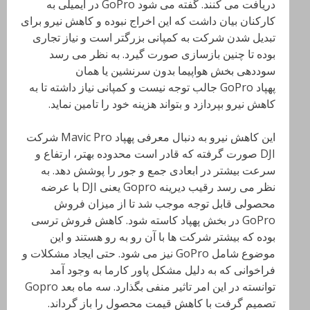
دریافت می کنند
. گفته می شود
GoPro
در ایمیلی به
کارکنان بیان داشت که این اخراج نبوده و کاهش نیرو برای
تبدیل شدن شرکت به کمپانی بزرگتر است و نیاز تجاری
بوده تا چنین بازسازی صورت گیرد. به نظر می رسد
سوددهی بخش هواپیما بدون سرنشین یا همان
پهپاد
GoPro
جالب توجه نیست و کمپانی نیاز داشته تا به
کاهش نیرو بپردازد و بتواند هزینه خود را تامین نماید
.
این کاهش نیرو به دنبال معرفی پهپاد
Mavic Pro
شرکت
DJI
صورت گرفته که قادر است محدوده بهتر، ارتفاع و
سرعت بیشتر در ابعادی جمع و جور را پوشش دهد. به
نظر می رسد رقیب دیرینه
Gopro
یعنی
DJI
با عرضه
محصولی قابل توجه موجب شد تا از میزان فروش
GoPro
در بخش پهپاد کاسته شود
. کاهش فروش ترسی
بوده که بیشتر شرکت ها با آن رو به رو هستند و این
موضوع شامل
GoPro
نیز می شود. حتی ایجاد مشکلات و
فراخوانی که به دلیل مشکل پاور کارما به وجود آمد
توانسته در این امر تاثیر منفی بگذارد. سه ماه بعد
Gopro
تصمیم گرفت با کاهش قیمت محصول را باز گرداند
.