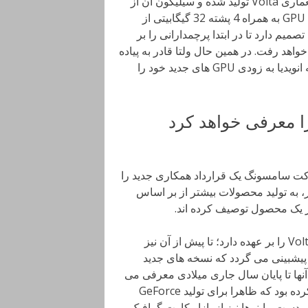
TITAN V یکی از پرچمداران این شرکت است که بر اساس معماری Volta تولید شده و سیلیکون آن از
ویژگی MCM بهره می برد؛ بدین ترتیب که تراشه 12 نانومتری GPU به همراه 4 پشته 32 گیگابیتی از
میم دارد تا در ابتدا پرچمدارانی را بر
گر موارد خواهد رفت. در همین حال ولتا قادر به پیاده
سازی در لیتوگرافی های 12 و 14 نانومتری خواهد بود. در نتیجه انویدیا به زودی GPU های جدید خود را
 با شرکت سامسونگ یک قرارداد همکاری جدید را
 به تولید محصولات بیشتر از بر اساس
طی این قرارداد سامسونگ تولید سیلیکون های 14 نانومتری Volta را بر عهده دارد؛ تا پیش از آن نیز
یشبینی می گردد که نسخه های جدید
همگی آنها تا پایان سال جاری میلادی معرفی می
گردند. تا پیش از این نیز به یک معماری جدید Turning اشاره کرده بود که ظاهرا برای تولید GeForce
ب دست ماینرها نیز از بازار کارت گرافیک