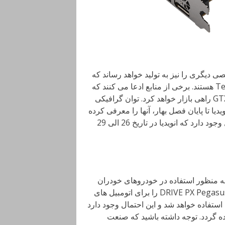
 دیگری را نیز به تولید خواهد رساند که
از معماری آمپر بهره برده و دارای هسته های اختصاصی Tensor هستند. برخی از منابع ادعا می کنند که
انویدیا کارت گرافیک سری آمپر را در بخش بازی، با نام GTX2000 راهی بازار خواهد کرد. توان گرافیکی
یا تا پایان فصل بهار، آنها را معرفی کرده
و یا دست کم اطلاعات کلیدی را منتشر خواهد کرد. این احتمال وجود دارد که انویدیا در تاریخ 26 الی 29
به منظور استفاده در خودروهای خودران
انجام داده است. این شرکت در سال 2018 پردازشگر توانمند DRIVE PX Pegasus را برای اتومبیل های
عدد تراشه Volta در این محصول استفاده خواهد شد و این احتمال وجود دارد
اصلی استفاده گردد. توجه داشته باشید که صنعت