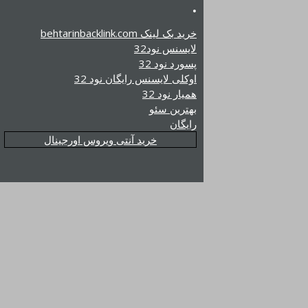
.
خرید بک لینک behtarinbacklink.com
لایسنس نود32
پسورد نود 32
اوکلی لایسنس رایگان نود 32
همیار نود 32
بهترین سئو
رایگان
خرید آنتی ویروس اورجینال