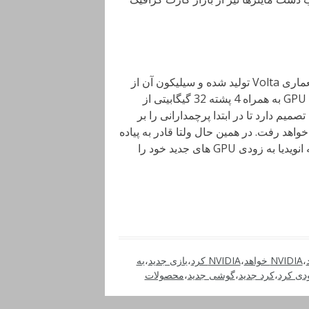
TITAN V یکی از پرچمداران این شرکت است که بر اساس معماری Volta تولید شده و سیلیکون آن از
ویژگی MCM بهره می برد؛ بدین ترتیب که تراشه 12 نانومتری GPU به همراه 4 پشته 32 گیگابیتی از
میم دارد تا در ابتدا پرچمدارانی را بر
گر موارد خواهد رفت. در همین حال ولتا قادر به پیاده
سازی در لیتوگرافی های 12 و 14 نانومتری خواهد بود. در نتیجه انویدیا به زودی GPU های جدید خود را
،
NVIDIA خواهد
،
NVIDIA کرد
،
بازی جدید
،
به
دی کرد
،
کرد جدید
،
گوشی جدید
،
محصولات