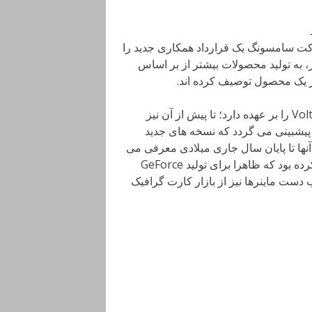
 با شرکت سامسونگ یک قرارداد همکاری جدید را
 به تولید محصولات بیشتر از بر اساس
طی این قرارداد سامسونگ تولید سیلیکون های 14 نانومتری Volta را بر عهده دارد؛ تا پیش از آن نیز
یشبینی می گردد که نسخه های جدید
همگی آنها تا پایان سال جاری میلادی معرفی می
گردند. تا پیش از این نیز به یک معماری جدید Turning اشاره کرده بود که ظاهرا برای تولید GeForce
ب دست ماینرها نیز از بازار کارت گرافیک