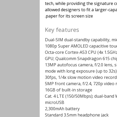
tech, while providing the signature 
allowed designers to fit a larger-cap
paper for its screen size.
Key features
Dual-SIM dual-standby capability, m
Octa-core Cortex-A53 CPU (4x 1.5GHz
GPU; Qualcomm Snapdragon 615 chi
13MP autofocus camera, f/2.0 lens, 
mode with long exposure (up to 32s)
5MP front camera, f/2.4, 720p video 
16GB of built-in storage
Cat. 4 LTE (150/50Mbps); dual-band W
microUSB
2,300mAh battery
Standard 3.5mm headphone jack