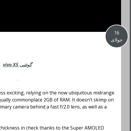
16
جولای
گوشی vivo X5
.
ess exciting, relying on the now ubiquitous midrange
qually commonplace 2GB of RAM. It doesn’t skimp on
ary camera behind a fast f/2.0 lens, as well as a
p thickness in check thanks to the Super AMOLED