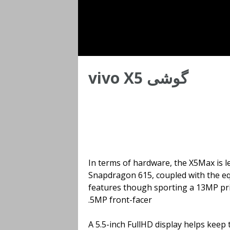
گوشی vivo X5
In terms of hardware, the X5Max is l
Snapdragon 615, coupled with the e
features though sporting a 13MP prim
5MP front-facer.
A 5.5-inch FullHD display helps kee