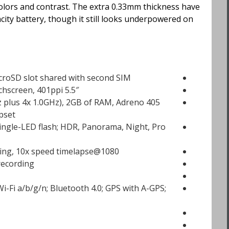
colors and contrast. The extra 0.33mm thickness have
acity battery, though it still looks underpowered on
icroSD slot shared with second SIM
5.5″ 1080p Super AMOLED capacitive touchscreen, 401ppi
 plus 4x 1.0GHz), 2GB of RAM, Adreno 405
pset
single-LED flash; HDR, Panorama, Night, Pro
1080@30fps, 1/4x slow motion video recording, 10x speed timelapse
recording
i-Fi a/b/g/n; Bluetooth 4.0; GPS with A-GPS;