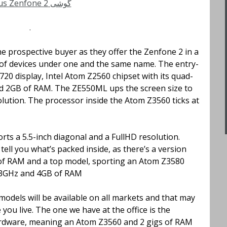
گوشی Asus Zenfone 2
.
e prospective buyer as they offer the Zenfone 2 in a
of devices under one and the same name. The entry-
720 display, Intel Atom Z2560 chipset with its quad-
nd 2GB of RAM. The ZE550ML ups the screen size to
olution. The processor inside the Atom Z3560 ticks at
ts a 5.5-inch diagonal and a FullHD resolution.
ll you what’s packed inside, as there’s a version
f RAM and a top model, sporting an Atom Z3580
2.3GHz and 4GB of RAM.
 models will be available on all markets and that may
 you live. The one we have at the office is the
rdware, meaning an Atom Z3560 and 2 gigs of RAM.