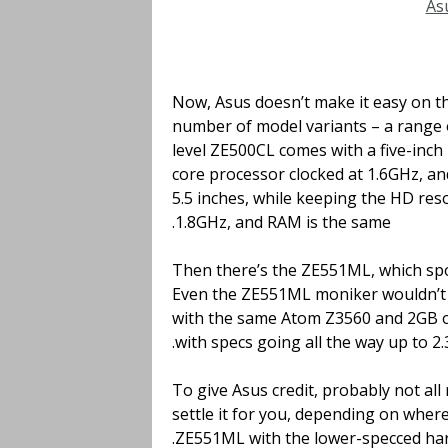
Now, Asus doesn’t make it easy on th
number of model variants – a range 
level ZE500CL comes with a five-inch 
core processor clocked at 1.6GHz, a
5.5 inches, while keeping the HD res
1.8GHz, and RAM is the same.
Then there’s the ZE551ML, which spor
Even the ZE551ML moniker wouldn’t te
with the same Atom Z3560 and 2GB o
with specs going all the way up to 
To give Asus credit, probably not all
settle it for you, depending on where
ZE551ML with the lower-specced ha