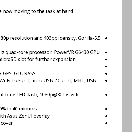
e now moving to the task at hand.
 1080p resolution and 403ppi density, Gorilla
8GHz quad-core processor, PowerVR G6430 GPU
icroSD slot for further expansion
h A-GPS, GLONASS
, Wi-Fi hotspot; microUSB 2.0 port, MHL, USB
l-tone LED flash, 1080p@30fps video
60% in 40 minutes
with Asus ZenUI overlay
k cover