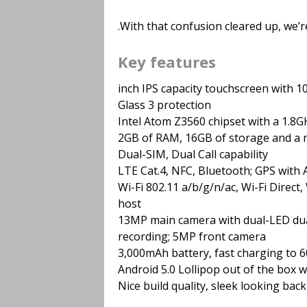
With that confusion cleared up, we’r
Key features
5.5-inch IPS capacity touchscreen with
Glass 3 protection
Intel Atom Z3560 chipset with a 1.
2GB of RAM, 16GB of storage and a m
Dual-SIM, Dual Call capability
LTE Cat.4, NFC, Bluetooth; GPS wit
Wi-Fi 802.11 a/b/g/n/ac, Wi-Fi Direct
host
13MP main camera with dual-LED dua
recording; 5MP front camera
3,000mAh battery, fast charging to 
Android 5.0 Lollipop out of the box 
Nice build quality, sleek looking bac