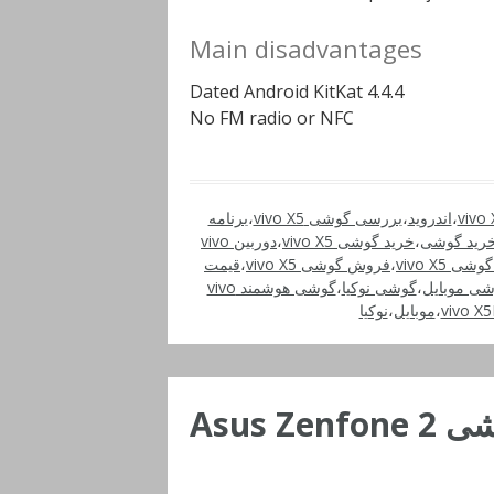
Main disadvantages
Dated Android KitKat 4.4.4
No FM radio or NFC
،
اندروید
،
بررسی گوشی vivo X5
،
برنامه
رید گوشی
،
خرید گوشی vivo X5
،
دوربین vivo
 vivo X5
،
فروش گوشی vivo X5
،
قیمت
شی موبایل
،
گوشی نوکیا
،
گوشی هوشمند vivo
،
موبایل
،
نوکیا
Asus Zenfon