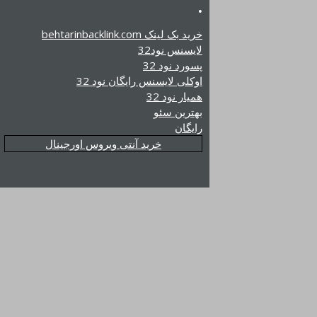
.
خرید بک لینک behtarinbacklink.com
لایسنس نود32
پسورد نود 32
اوکلی لایسنس رایگان نود 32
همیار نود 32
بهترین سئو
رایگان
خرید آنتی ویروس اورجینال