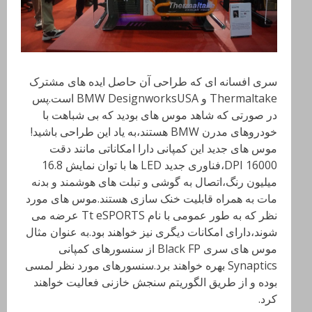
سری افسانه ای که طراحی آن حاصل ایده های مشترک
Thermaltake
و
BMW DesignworksUSA
است.پس
در صورتی که شاهد موس های بودید که بی شباهت با
خودروهای مدرن
BMW
هستند،به یاد این طراحی باشید!
موس های جدید این کمپانی دارا امکاناتی مانند دقت
16000
DPI،فناوری جدید LED
ها با توان نمایش 16.8
میلیون رنگ،اتصال به گوشی و تبلت های هوشمند و بدنه
مات به همراه قابلیت خنک سازی هستند.موس های مورد
نظر که به طور عمومی با نام
Tt eSPORTS
عرضه می
شوند،دارای امکانات دیگری نیز خواهند بود.به عنوان مثال
موس های سری
Black FP
از سنسورهای کمپانی
Synaptics
بهره خواهند برد.سنسورهای مورد نظر لمسی
بوده و از طریق الگوریتم سنجش خازنی فعالیت خواهند
کرد.