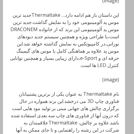
(image)
این داستان باز هم ادامه دارد… Thermaltakeجدید ترین
موس پد آلومینیومی خود را به نمایش گذاشت.جدید ترین
موس پد آلومینیومی این برند که از خانواده DRACONEM
است،با طراحی ویژه و همچنین سیستم جدید دیودهای
نورانی،در کامپیوتکس به نمایش گذاشته خواهد شد.این
موس پد علاوه بر هماهنگی کامل با موس های گیمینگ
حرفه ای و
e-Sport،دارای زیبایی بسیار و همچنین توانایی
کنترل LED
ها است.
(image)
نام Thermaltake
به عنوان یکی از برترین پشتیبانان
فناوری چاپ 3
D
می درخشد.این برند همواره در حال
برگزاری چالش های جهانی مبنی بر تولید مود هایی است
که درون آنها از فناوری های چاپ سه بعدی استفاده شده
باشد.علاوه بر چالش،
Thermaltakeعلاقمندان به
شرکت در این رشته را راهنمایی و تا جای ممکن به آنها