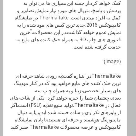
کمک خواهد کرد.از جمله این همیاری ها می توان به
پرسش و پاسخ،متریال های مورد نیاز،نمایش تصاویر و
کمک به افراد مبتدی است. Thermaltake
در نمایشگاه
کامپیوتکس 2016،جدید ترین کیس های مود شده را به
نمایش عموم خواهد گذاشت.در این محصولات،آخرین
فناوری های چاپ 3
D
به همراه خنک کننده های مایع به
خدمت گرفته شده است.
(image)
Thermaltakeدر اینباره گفت:به زودی شاهد حرفه ای
ترین خنک کننده های مایع خواهید بود که در کنار مودینگ
های بسیار تخصصی،زیبا و به همراه چاپ سه
بعدی،چشمان شما را خیره خواهد کرد. یکی از شاخه های
فعال در Thermaltake،تولید منبع تغذیه (PSU) است.اگر
از پاورهای تکراری و ساده خسته شده اید و یا به دنبال
مانیتورینگ هوشمند و حرفه ای هستید،تا پایان نمایشگاه
کامپیوتکس و عرضه محصولات Thermaltake
صبر کنید.