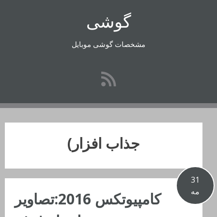
رفتن
گوشی
به
محتوا
مشخصات گوشی موبایل
جذاب افزار)
31
مه
کامپیوتکس 2016:تصاویر