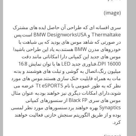
(image)
سری افسانه ای که طراحی آن حاصل ایده های مشترک
Thermaltake
و
BMW DesignworksUSA
است.پس
در صورتی که شاهد موس های بودید که بی شباهت با
خودروهای مدرن
BMW
هستند،به یاد این طراحی باشید!
موس های جدید این کمپانی دارا امکاناتی مانند دقت
16000
DPI،فناوری جدید LED
ها با توان نمایش 16.8
میلیون رنگ،اتصال به گوشی و تبلت های هوشمند و بدنه
مات به همراه قابلیت خنک سازی هستند.موس های مورد
نظر که به طور عمومی با نام
Tt eSPORTS
عرضه می
شوند،دارای امکانات دیگری نیز خواهند بود.به عنوان مثال
موس های سری
Black FP
از سنسورهای کمپانی
Synaptics
بهره خواهند برد.سنسورهای مورد نظر لمسی
بوده و از طریق الگوریتم سنجش خازنی فعالیت خواهند
کرد.