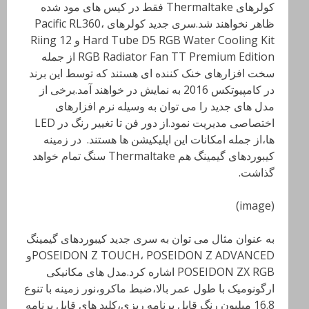
کولرهای Thermaltake
فقط در کیس های مود شده
ظاهر نخواهند شد.سری جدید کولرهای
Pacific RL360،
Hard Tube D5 RGB Water Cooling Kit
و
Riing 12
RGB Radiator Fan TT Premium Edition
از جمله
سخت افزارهای خنک کننده ای هستند که توسط این برند
در کامپیوتکس 2016 به نمایش در خواهند آمد.برخی از
مدل های جدید را می توان به وسیله نرم افزارهای
اختصاصی مدیریت نمود.از دور فن تا تغییر رنگ در
LED
ها،از جمله امکانات این اپلیکیشن ها هستند. در زمینه
کیبوردهای گیمینگ هم
Thermaltake
سنگ تمام خواهد
گذاشت.
(image)
به عنوان مثال می توان به سری جدید کیبوردهای گیمینگ
POSEIDON Z TOUCH، POSEIDON Z ADVANCEDو
POSEIDON ZX RGB
اشاره کرد.مدل های مکانیکی
ارگونومیک با طول عمر بالا،ضبط ماکرو،نور زمینه با تنوع
16.8 میلیون رنگ قابل برنامه ریزی،کلید های قابل برنامه