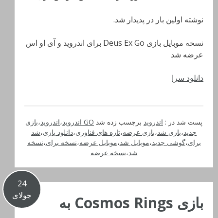
نوشته اولین بار در پدیدار شد.
نسخه موبایل بازی Deus Ex Go برای اندروید و آی او اس
عرضه شد
دانلود سرا
پست شد در :
اندروید
برچسب زده شد
GO اندروید
،
اندروید
،
بازی
جدید
،
بازی شد
،
بازی عرضه
،
تازه های فناوری
،
دانلود بازی
،
شد
برای
،
گوشی جدید
،
موبایل شد
،
موبایل عرضه
،
نسخه برای
،
نسخه
شد
،
نسخه عرضه
24
جولای
بازی Cosmos Rings به