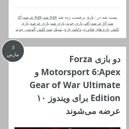
پست شد در :
بازی
برچسب زده شد
Age شد
،
Age عرضه
،
of
شد
،
of عرضه
،
آف
،
بازی جدید
،
بازی شد
،
بازی عرضه
،
بازی
کلش
،
تازه های فناوری
،
دانلود بازی
،
سبک
،
شد کلش
،
گوشی جدید
3
مارس
دو بازی Forza
Motorsport 6:Apex و
Gear of War Ultimate
Edition برای ویندوز ۱۰
عرضه می‌شوند