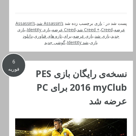
پست شد در :
بازی
برچسب زده شد
Assassin’s شد
،
Assassin’s
عرضه
،
Creed شد
،
Creed +
،
Creed عرضه
،
بازی Identity
،
بازی
جدید
،
بازی شد
،
بازی عرضه
،
برای
،
تازه های فناوری
،
دانلود
بازی
،
شد Identity
،
گوشی جدید
6
فوریه
نسخه‌‌ی رایگان بازی PES
2016 myClub برای PC
عرضه شد