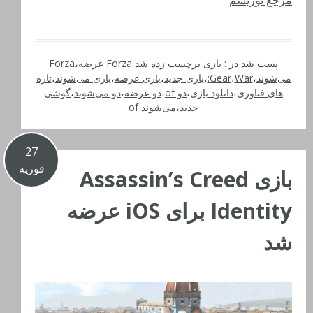
پست شد در :
بازی
برچسب زده شد
Forza عرضه
،
Forza
می‌شوند
،
War:
،
Gear
،
بازی جدید
،
بازی عرضه
،
بازی می‌شوند
،
تازه
های فناوری
،
دانلود بازی
،
دو of
،
دو عرضه
،
دو می‌شوند
،
گوشی
جدید
،
می‌شوند of
27
فوریه
بازی Assassin’s Creed
Identity برای iOS عرضه
شد