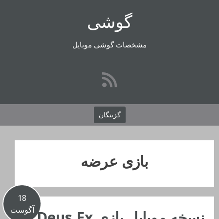
رفتن
گوشی
به
محتوا
مشخصات گوشی موبایل
گزینگان
بازی عرضه
18
آگوست
نسخه موبایل بازی Deus Ex