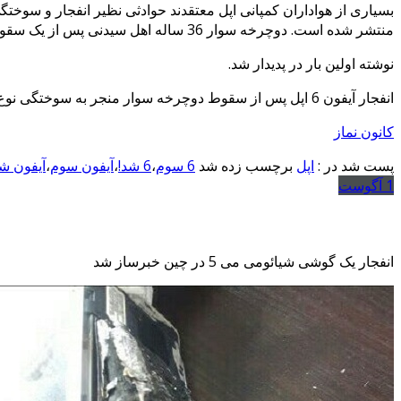
منتشر شده است. دوچرخه سوار 36 ساله اهل سیدنی پس از یک سقوط معمولی از روی دوچرخه خود، با انفجار آیفون 6 اپل …
نوشته اولین بار در پدیدار شد.
انفجار آیفون 6 اپل پس از سقوط دوچرخه سوار منجر به سوختگی نوع سوم شد
کانون نماز
پست شد در :
اپل
برچسب زده شد
6 سوم
،
6 شد!
،
آیفون سوم
،
آیفون ش
1
آگوست
انفجار یک گوشی شیائومی می 5 در چین خبرساز شد