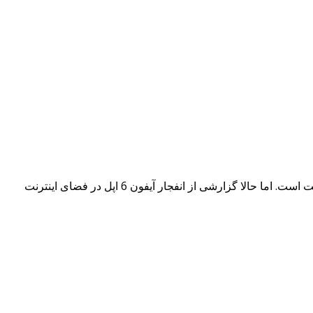
بسیاری از هواداران کمپانی اپل معتقدند حوادثی نظیر انفجار و سوختگی تلفن‌های هوشمند تنها مربوط به تولیدات شرکت‌های چینی و بی کیفیت است. اما حالا گزارشی از انفجار آیفون 6 اپل در فضای اینترنت