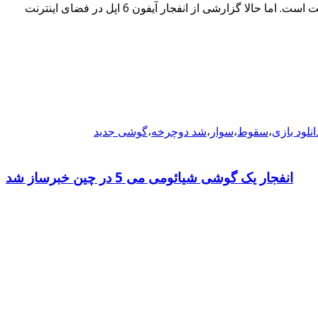
بسیاری از هواداران کمپانی اپل معتقدند حوادثی نظیر انفجار و سوختگی تلفن‌های هوشمند تنها مربوط به تولیدات شرکت‌های چینی و بی کیفیت است. اما حالا گزارشی از انفجار آیفون 6 اپل در فضای اینترنت
انلود بازی
،
سقوط
،
سوار
،
شد دوچرخه
،
گوشی جدید
انفجار یک گوشی شیائومی می 5 در چین خبرساز شد