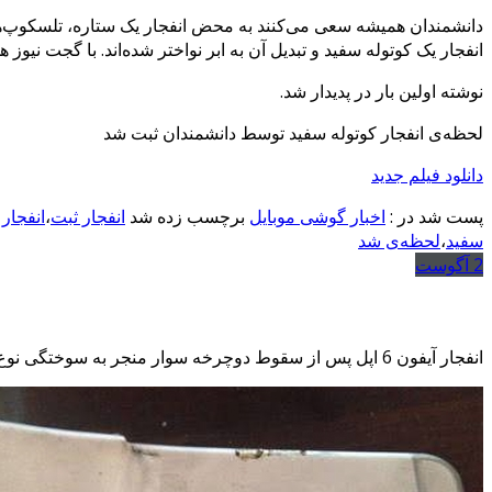
دانشمندان همیشه سعی می‌کنند به محض انفجار یک ستاره، تلسکوپ‌های خ
انفجار یک کوتوله سفید و تبدیل آن به ابر نواختر شده‌اند. با گجت نیوز
نوشته اولین بار در پدیدار شد.
لحظه‌ی انفجار کوتوله سفید توسط دانشمندان ثبت شد
دانلود فیلم جدید
پست شد در :
اخبار گوشی موبایل
برچسب زده شد
انفجار ثبت
،
انفجار
سفید
،
لحظه‌ی شد
2
آگوست
انفجار آیفون 6 اپل پس از سقوط دوچرخه سوار منجر به سوختگی نوع سوم شد