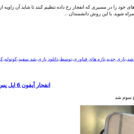
ود را در مسیری که انفجار رخ داده تنظیم کنند تا شاید آن زاویه از ا
 همراه شوید. با این روش دانشمندان …
 شد
،
بازی جدید
،
تازه های فناوری
،
توسط
،
دانلود بازی
،
شد سفید
،
کوتوله
،
کو
انفجار آیفون 6 اپل پس از سقوط دوچرخه سوار منجر به سوختگی نوع سوم شد