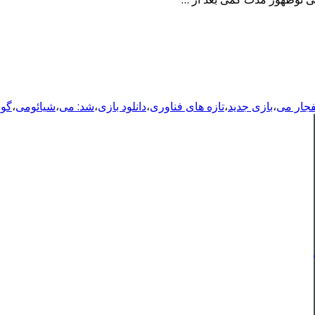
فجار می
،
بازی جدید
،
تازه های فناوری
،
دانلود بازی
،
شد: می
،
شیائومی
،
گوش