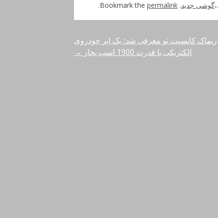
،
گوشی جدید
. Bookmark the
permalink
.
ریماک کانسپت تو معرفی شد؛ یک ابر خودروی
الکتریکی با قدرت 1900 اسب بخار
→