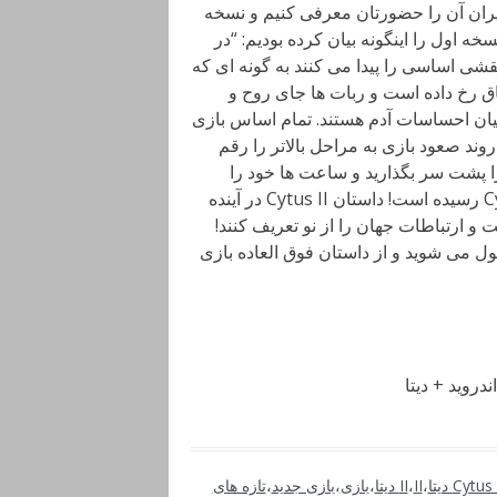
یران آن را حضورتان معرفی کنیم و نسخه
ه اول را اینگونه بیان کرده بودیم: “در
قشی اساسی را پیدا می کنند به گونه ای که
ح انسان را نیز پر کنند.در بازی Cytus این اتفاق رخ داده است و ربات ها جای روح و
بیان احساسات آدم هستند. تمام اساس بازی
 صعود بازی به مراحل بالاتر را رقم
ا پشت سر بگذارید و ساعت ها خود را
سرگرم سازید.” و اکنون نوبت به نسخه دوم بازی با نام Cytus II رسیده است! داستان Cytus II در آینده
ت و ارتباطات جهان را از نو تعریف کنند!
ل می شوید و از داستان فوق العاده بازی
Cytus
،
II دیتا
،
II
،
بازی
،
بازی جدید
،
تازه های