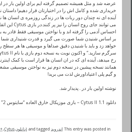
عرضه شد و مثل همیشه تصمیم گرفته ایم برای اولین بار در ا
خریداری شده و کامل اش را در اختیارتان قرار دهیم! داستان نسخ
آینده ای نه چندان دور ربات ها در زندگی روزمره ی انسان ها ن
می توانند جای رو
احساس آدمی را گرفته اند و با نواختن موسیقی فقط قادر به 
بر اساس شنیدن شما صورت می گیرد و قدرت شنیداری شما روند
خواهد زد و باید با شنیدن دقیق صداها و موسیقی ها هر سطح ر
رخ میدهد، آینده ای که در ان انسان ها قرار است با کمک اینترن
همانند نسخه پیشین در نسخه دوم نیز به نواختن موسیقی مشغو
و گیم پلی اعتیاداورش لذت می برید!
نوشته اولین بار در . پدیدار شد.
دانلود Cytus II 1.1 – بازی موزیکال خارق العاده “سایتوس 2” اندروید + دیتا
This entry was posted in
اندروید
and tagged
(دانلود
،
Cytus دیتا
،
 +