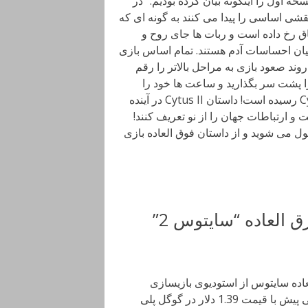
ه اول را اینگونه بیان کرده بودیم: “در
قشی اساسی را پیدا می کنند به گونه ای که
ح انسان را نیز پر کنند.در بازی Cytus این اتفاق رخ داده است و ربات ها جای روح و
بیان احساسات آدم هستند. تمام اساس بازی
 صعود بازی به مراحل بالاتر را رقم
ا پشت سر بگذارید و ساعت ها خود را
سرگرم سازید.” و اکنون نوبت به نسخه دوم بازی با نام Cytus II رسیده است! داستان Cytus II در آینده
ت و ارتباطات جهان را از نو تعریف کنند!
ل می شوید و از داستان فوق العاده بازی
دانلود Cytus II 1.1 – بازی موزیکال خارق العاده “سایتوس 2”
ق العاده سایتوس از استودیوی بازیسازی
Rayark International Limited برای اندروید است که دقایقی پیش با قیمت 1.39 دلار در گوگل پلی