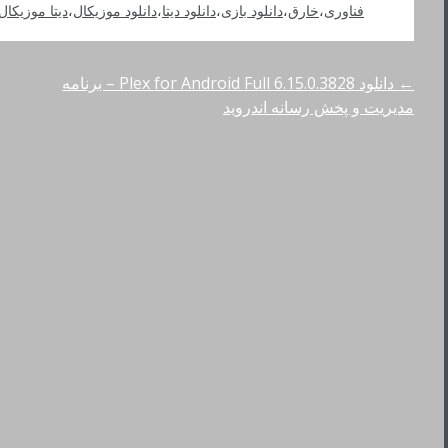
فناوری
،
خارق
،
دانلود بازی
،
دانلود دیتا
،
دانلود موزیکال
،
دیتا موزیکال
←
دانلود Plex for Android Full 6.15.0.3828 – برنامه
راهبری
مدیریت و پخش رسانه اندروید
نوشته‌ها