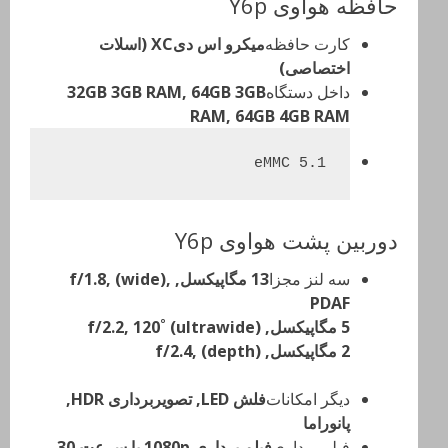
حافظه هواوی Y6p
کارت حافظه
میکرو اس دیXC (اسلات
اختصاصی)
داخل دستگاه
32GB 3GB RAM, 64GB 3GB
RAM, 64GB 4GB RAM
eMMC 5.1
دوربین پشت هواوی Y6p
سه لنز مجزا
13 مگاپیکسل, f/1.8, (wide),
PDAF
5 مگاپیکسل, f/2.2, 120˚ (ultrawide)
2 مگاپیکسل, f/2.4, (depth)
دیگر امکانات
فلش LED, تصویربرداری HDR,
پانوراما
فیلم برداری
فیلم برداری 1080p با سرعت 30