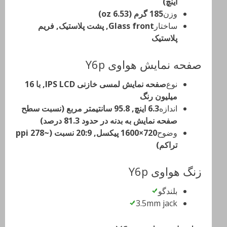
اینچ)
وزن
185 گرم (6.53 oz)
ساختار
Glass front, پشت پلاستیک, فریم
پلاستیک
صفحه نمایش هواوی Y6p
نوع
صفحه نمایش لمسی خازنی IPS LCD, با 16
میلیون رنگ
اندازه
6.3 اینچ, 95.8 سانتیمتر مربع (نسبت سطح
صفحه نمایش به بدنه در حدود 81.3 درصد)
وضوح
720×1600 پیکسل, 20:9 نسبت (~278 ppi
تراکم)
زنگ هواوی Y6p
بلندگو
3.5mm jack