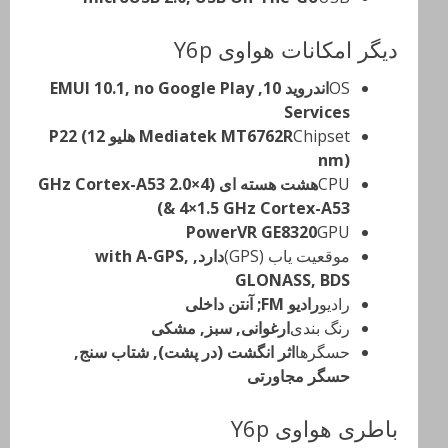
دیگر امکانات هواوی Y6p
OS
اندروید 10, EMUI 10.1, no Google Play
Services
Chipset
Mediatek MT6762R هلیو P22 (12
nm)
CPU
هشت هسته ای (4×2.0 GHz Cortex-A53
& 4×1.5 GHz Cortex-A53)
PowerVR GE8320
GPU
موقعیت یاب (GPS)
دارد, with A-GPS,
GLONASS, BDS
رادیو
رادیو FM; آنتن داخلی
رنگ بندی
ارغوانی, سبز, مشکی
حسگرها
اثر انگشت (در پشت), شتاب سنج,
حسگر مجاورتی
باطری هواوی Y6p