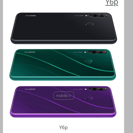
Y6p
Y6p