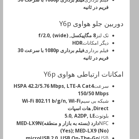
فریم در ثانیه
دوربین جلو هواوی Y6p
تک لنز
8 مگاپیکسل, f/2.0, (wide)
دیگر امکانات
HDR
فیلم برداری
فیلم برداری 1080p با سرعت 30
فریم در ثانیه
امکانات ارتباطی هواوی Y6p
سرعت
HSPA 42.2/5.76 Mbps, LTE-A Cat4
150/50 Mbps
شبکه بی سیم
Wi-Fi 802.11 b/g/n, Wi-Fi
Direct, هات اسپات
بلوتوث
5.0, A2DP, LE
NFC
دارد (بسته به بازار و منطقه)MED-LX9N
(Yes); MED-LX9 (No)
microUSB 2.0, USB On-The-Go
USB