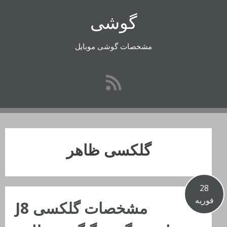
رفتن
گوشی
به
محتوا
مشخصات گوشی موبایل
گلکسی ظاهر
28
فوریه
مشخصات گلکسی J8