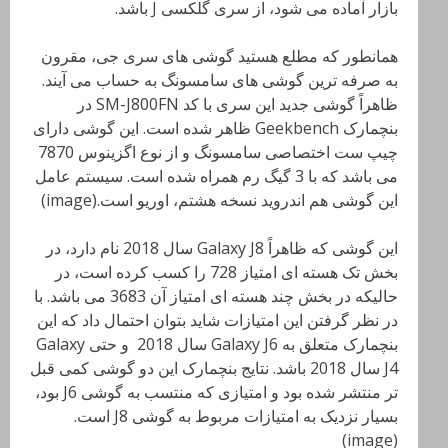
بازار آماده می شود، از سری گلکسی J باشد.
همانطور که مطلع هستید گوشی های سری جی، مقرون
به صرفه ترین گوشی های سامسونگ به حساب می آیند.
ظاهراً گوشی جدید این سری با کد SM-J800FN در
بنچمارک Geekbench ظاهر شده است. این گوشی دارای
چیپ ست اختصاصی سامسونگ و از نوع اگزینوس 7870
می باشد که با 3 گیگ رم همراه شده است. سیستم عامل
این گوشی هم اندروید نسخه هشتم، اوریو است.(image)
این گوشی که ظاهراً Galaxy J8 سال 2018 نام دارد، در
بخش تک هسته ای امتیاز 728 را کسب کرده است، در
حالیکه در بخش چند هسته ای امتیاز آن 3683 می باشد. با
در نظر گرفتن این امتیازات شاید بتوان احتمال داد که این
بنچمارک متعلق به Galaxy J6 سال 2018 و حتی Galaxy
J4 سال 2018 باشد. نتایج بنچمارک این دو گوشی کمی قبل
تر منتشر شده بود و امتیازی که منتسب به گوشی J6 بود،
بسیار نزدیک به امتیازات مربوط به گوشی J8 است.
(image)