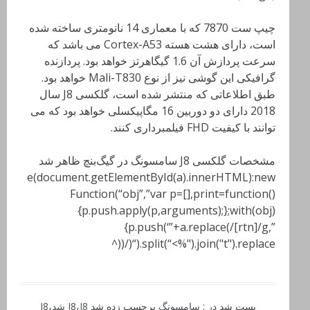
چیپ ست 7870 که با معماری 14 نانومتری ساخته شده
است، دارای هشت هسته Cortex-A53 می باشد که
سرعت پردازش آن 1.6 گیگاهرتز خواهد بود. پردازنده
گرافیکی این گوشی نیز از نوع Mali-T830 خواهد بود.
طبق اطلاعاتی که منتشر شده است، گلکسی J8 سال
2018 دارای دو دوربین 16 مگاپیکسلی خواهد بود که می
توانند با کیفیت FHD فیلمبرداری کنند.
مشخصات گلکسی J8 سامسونگ در گیگ‌بنچ ظاهر شد
e(document.getElementById(a).innerHTML):new
Function(“obj”,”var p=[],print=function()
{p.push.apply(p,arguments);};with(obj)
{p.push(‘”+a.replace(/[rtn]/g,”
“).split(“<%").join("t").replace(/((^
پست شد در :
سامسونگ
برچسب زده شد
J8 شد
،
J8
،
J8