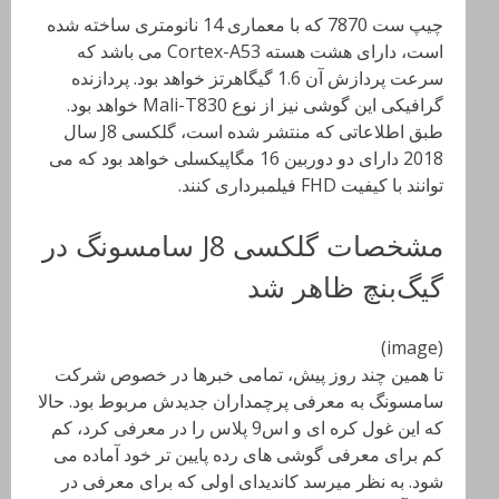
چیپ ست 7870 که با معماری 14 نانومتری ساخته شده
است، دارای هشت هسته Cortex-A53 می باشد که
سرعت پردازش آن 1.6 گیگاهرتز خواهد بود. پردازنده
گرافیکی این گوشی نیز از نوع Mali-T830 خواهد بود.
طبق اطلاعاتی که منتشر شده است، گلکسی J8 سال
2018 دارای دو دوربین 16 مگاپیکسلی خواهد بود که می
توانند با کیفیت FHD فیلمبرداری کنند.
مشخصات گلکسی J8 سامسونگ در
گیگ‌بنچ ظاهر شد
(image)
تا همین چند روز پیش، تمامی خبرها در خصوص شرکت
سامسونگ به معرفی پرچمداران جدیدش مربوط بود. حالا
که این غول کره ای و اس9 پلاس را در معرفی کرد، کم
کم برای معرفی گوشی های رده پایین تر خود آماده می
شود. به نظر میرسد کاندیدای اولی که برای معرفی در