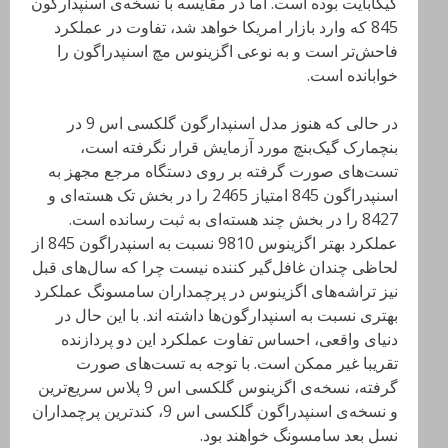
گیگابایت بوده است. اما در مقایسه با نسخه‌ی اسنپدارگون
845 که وارد بازار امریکا خواهد شد، تفاوت در عملکرد
فاحش‌تر است و به نوعی اگزینوس مچ اسنپدراگون را
خوابانده است.
در حالی که هنوز مدل اسنپدارگون گلکسی اس 9 در
بنچمارک گیک‌بنچ مورد آزمایش قرار نگرفته است،
تست‌های صورت گرفته بر روی دستگاه مرجع مجهز به
اسنپدراگون 845 امتیاز 2465 را در بخش تک هسته‌ای و
8427 را در بخش چند هسته‌ای به ثبت رسانده است.
عملکرد بهتر اگزینوس 9810 نسبت به اسنپدراگون 845 از
لحاظی چندان غافل‌گیر کننده نیست چرا که سال‌های قبل
نیز تراشه‌های اگزینوس در پرچمداران سامسونگ عملکرد
بهتری نسبت به اسنپدارگون‌ها داشته اند. با این حال در
دنیای واقعی، احساس تفاوت عملکرد این دو پردازنده
تقریبا غیر ممکن است. با توجه به تست‌های صورت
گرفته، نسخه‌ی اگزینوس گلکسی اس 9 پلاس سریع‌ترین
و نسخه‌ی اسنپدراگون گلکسی اس 9، کندترین پرچمداران
نسل بعد سامسونگ خواهند بود.