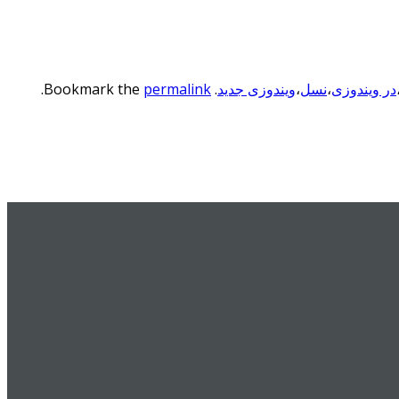
در ویندوزی
،
نسل
،
ویندوزی جدید
. Bookmark the
permalink
.