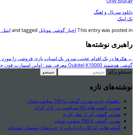
Only Bluray
دانلود سریال و اهنگ
بک لینک
This entry was posted in
اخبار گوشی موبایل
and tagged
اینتل 
راهبری نوشته‌ها
←
هکرها در یک اقدام عجیب سرور یک اسباب بازی فروشی را مورد حمل
گوشی هوشمند Oukitel K10000 معرفی شد : اولین اسمارت فون جهان با باتری ۱۰ هزار میلی آمپر ساعتی !
جستجو برای:
نوشته‌های تازه
راهنمای خرید بهترین گوشی تا 100 میلیون تومان
بهترین گوشی‌های 5G شیائومی در بازار ایران
بهترین گوشی آنر از نظر باتری
بهترین گوشی تا 100 میلیون تومان
گوشی‌هایی که کاربران ایرانی از خریدشان پشیمان شده‌اند