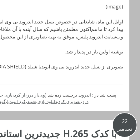
(image)
پیدا کرد تا ما هم‌اکنون مطمئن باشیم که سال آینده با آن ملاق
وب‌سایت اندروید پلیس، موفق به تهیه تصاویری از این محصول شده
نوشته اولین بار در پدیدار شد.
تصویری از نسل جدید اندروید تی وی انویدیا شیلد (NVIDIA SHIELD) به بیرون درز کرد
پست شد در :
اندروید
برچسب زده شد
(وی
،
از درز
،
از کرد
،
بازی جد
درز
،
تصویری کرد
،
دانلود بازی
،
شیلد
،
کرد انویدیا
،
گوش
22
دسامبر
با کدک H.265 جدیدترین