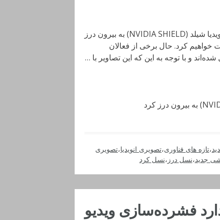
اوایل این ماه، شایعاتی در خصوص نسل جدید اندروید تی وی انویدیا شیلد (NVIDIA SHIELD) به بیرون درز
ات خواهیم کرد. حال برخی از فعالان
‌اند و با توجه به این که این تصاویر با …
ید
،
تازه های فناوری
،
تصویری انویدیا
،
تصویری
ی جدید
،
نسل درز
،
نسل کرد
 استاندارد فشرده‌سازی ویدیو