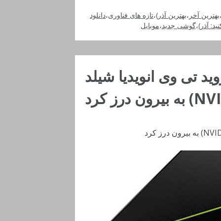
بهترین آخر
،
بهترین آذر)
،
تازه های فناوری
،
دانلود
نید: آذر)
،
گوشی جدید
،
موبایل
ید تی وی انویدیا شیلد