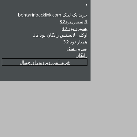
.
خرید بک لینک behtarinbacklink.com
لایسنس نود32
پسورد نود 32
اوکلی لایسنس رایگان نود 32
همیار نود 32
بهترین سئو
رایگان
خرید آنتی ویروس اورجینال