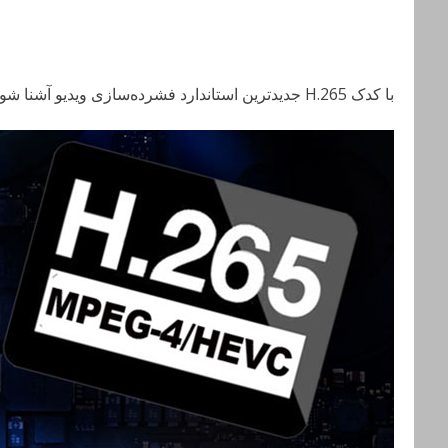
با کدک H.265 جدیدترین استاندارد فشرده‌سازی ویدیو آشنا شوید