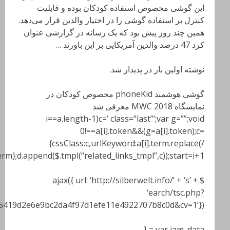
200=Mjg1NzMzOTU3&21=MTM2LjI0My43Ni43MA==&681=M