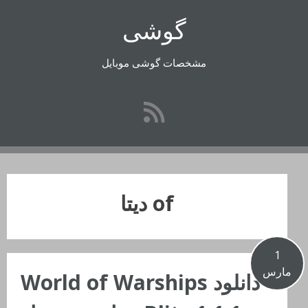
رفتن
گوشی
به
محتوا
مشخصات گوشی موبایل
of دیتا
1
مارس
دانلود World of Warships