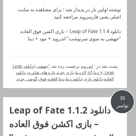
نوشته اولین بار در پدیدار شد ؛ برای مشاهده به سایت
اصلی یعنی فارسروید مراجعه کنید.
دانلود Leap of Fate 1.1.4 – بازی اکشن فوق العاده
“جهشی به سوی سرنوشت” اندروید + مود + دیتا
پست شد در :
اندروید
برچسب زده شد
“جهشی
،
(دانلود
،
Leap
Leap دیتا
،
+
،
of دیتا
،
of
،
بازی جدید
،
تازه های فناوری
،
دانلود
العاده
،
دانلود بازی
،
دانلود دیتا
،
دیتا العاده
،
فوق
،
گوشی جدید
30
نوامبر
دانلود Leap of Fate 1.1.2
– بازی اکشن فوق العاده