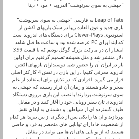
“جهشی به سوی سرنوشت” اندروید + مود + دیتا
Leap of Fate به فارسی “جهشی به سوی سرنوشت”
بازی جدید و فوق العاده زیبا در سبک بازیهای اکشن از
استودیوی Clever-Plays برای دستگاه های اندروید است
که ابتدا برای PC عرضه شده بود و ساعت ها قبل شاهد
انتشار ان در مارکت بزرگ گوگل بودیم که با قیمت 3.99
دلار منتشر شد و مثل همیشه تصمیم گرفتیم برای اولین
بار در ایران آن را حضور شما دوستداران بازیهای اکشن
اندروید معرفی کنیم! در این بازی در نقش 4 کارکتر اصلی
قرار می گیرید، افرادی که در تلاش برای استفاده از علم
سحر و جادو هستند و زمان آن فرار رسیده که جهشی به
سوی سرنوشت بردارند! با نصب این بازی برروی دستگاه
اندرویدی تان سفر رویایی خود را آغاز کنید و در مقابل
طیف گسترده ای از شیاطین و دشمنان به ایفای نقش
بپردازید و ان ها را یکی پس از دیگری از بین ببرید! هر کدام
از شخصیت ها دارای توانایی های منحصر به فرد و خاصی
هستند که از توانایی های ان ها می توانید در مقابل