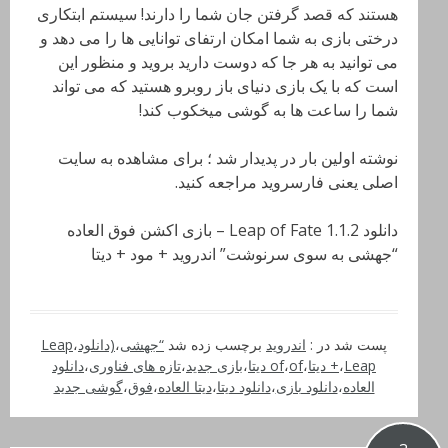
هستند که قصد گرفتن جان شما را دارند! سیستم ابتکاری
درختی بازی به شما امکان ارتفای توانایی ها را می دهد و
می توانید به هر جا که دوست دارید بروید و منظور این
است که با یک بازی دنیای باز روبرو هستید که می تواند
شما را ساعت ها به گوشی میخکوب کند!
نوشته اولین بار در پدیدار شد ؛ برای مشاهده به سایت
اصلی یعنی فارسروید مراجعه کنید.
دانلود Leap of Fate 1.1.2 – بازی اکشن فوق العاده
“جهشی به سوی سرنوشت” اندروید + مود + دیتا
پست شد در :
اندروید
برچسب زده شد
“جهشی
،
(دانلود
،
Leap
Leap دیتا
،
+
،
of دیتا
،
of
،
بازی جدید
،
تازه های فناوری
،
دانلود
العاده
،
دانلود بازی
،
دانلود دیتا
،
دیتا العاده
،
فوق
،
گوشی جدید