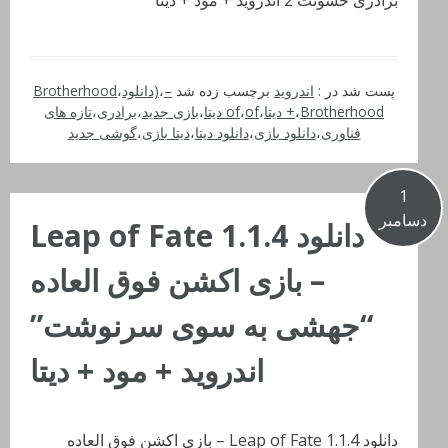
برادری خشونت 2 اندروید + مود + دیتا
پست شد در :
اندروید
برچسب زده شد
–
،
(دانلود
،
Brotherhood
Brotherhood دیتا
،
+
،
of دیتا
،
of
،
بازی جدید
،
برادری
،
تازه های
فناوری
،
دانلود بازی
،
دانلود دیتا
،
دیتا بازی
،
گوشی جدید
1
دسامبر
دانلود Leap of Fate 1.1.4
– بازی اکشن فوق العاده
“جهشی به سوی سرنوشت”
اندروید + مود + دیتا
دانلود Leap of Fate 1.1.4 – بازی اکشن فوق العاده