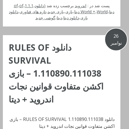
پست شد در :
اندروید
برچسب زده شد
(دانلود
،
1.1.1
،
of
،
of
دیتا
،
World دیتا
،
World +
،
بازی
،
بازی جدید
،
تازه های فناوری
،
دانلود
بازی
،
دانلود دیتا
،
دیتا
،
گوشی جدید
26
نوامبر
دانلود RULES OF
SURVIVAL
1.110890.111038 – بازی
اکشن متفاوت قوانین نجات
اندروید + دیتا
دانلود RULES OF SURVIVAL 1.110890.111038 – بازی
اکشن متفاوت قوانین نجات اندروید + دیتا