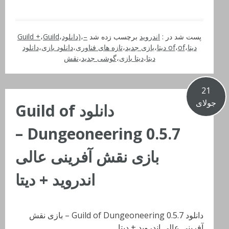
پست شد در :
اندروید
برچسب زده شد
–
،
(دانلود
،
Guild
،
Guild +
دیتا
،
of دیتا
،
of
،
بازی جدید
،
تازه های فناوری
،
دانلود بازی
،
دانلود
دیتا
،
دیتا بازی
،
گوشی جدید
،
نقش
21
جولای
دانلود Guild of
Dungeoneering 0.5.7 –
بازی نقش آفرینی عالی
اندروید + دیتا
دانلود Guild of Dungeoneering 0.5.7 – بازی نقش
آفرینی عالی اندروید + دیتا