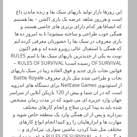
این روزها بازار تولید بازیهای سبک بقا و زنده ماندن داغ
است و هرروز شاهد عرضه یک بازی اکشن – بقا هستیم
که انصافا هر کدام دارای برتری های خاصی هستند و
همگی خوب طراحی و ساخته میشوند! تا به امروز ده ها
بازی معروف در سبک بقا را حضورتان معرفی کرده ایم
که همگی با استقبال عالی روبرو شده اند و هم اکنون
نوبت به یکی از جدیدترین بازیهای سبک بقا با اسم RULES
OF SURVIVAL رسیده است! RULES OF SURVIVAL –
قوانین نجات بازی جدید و فوق العاده زیبا در سبک بازیهای
نجات و طراحی شده مثل بازی معروف Battle Royale
از استودیوی NetEase Games برای دستگاه های اندروید
است که در ان شما و بیش از 120 بازیکن آنلاین از سراسر
جهان وارد جزیره ای می شوید که در مدت زمان مشخص
شده باید به پیدا کردن سلاح و انجام کارهای مختلف
بپردازید و پس از ان همگی وارد یک منطقه خاص شوید و
مهارت ها و ابزارهایتان را رو کنید! انجام انواع کارهای
مختلف مثل شنا کردن، ماشین سواری، تیراندازی و …
همگی در بازی RULES OF SURVIVAL فراهم شده است