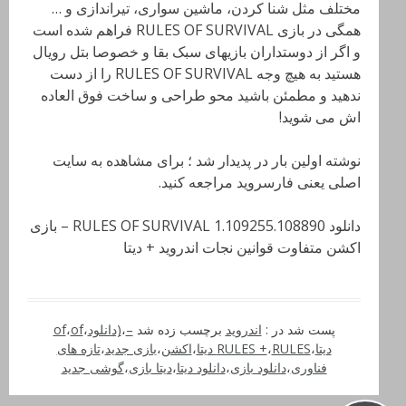
مختلف مثل شنا کردن، ماشین سواری، تیراندازی و …
همگی در بازی RULES OF SURVIVAL فراهم شده است
و اگر از دوستداران بازیهای سبک بقا و خصوصا بتل رویال
هستید به هیچ وجه RULES OF SURVIVAL را از دست
ندهید و مطمئن باشید محو طراحی و ساخت فوق العاده
اش می شوید!
نوشته اولین بار در پدیدار شد ؛ برای مشاهده به سایت
اصلی یعنی فارسروید مراجعه کنید.
دانلود RULES OF SURVIVAL 1.109255.108890 – بازی
اکشن متفاوت قوانین نجات اندروید + دیتا
پست شد در :
اندروید
برچسب زده شد
–
،
(دانلود
،
of
،
of
دیتا
،
RULES دیتا
،
RULES +
،
اکشن
،
بازی جدید
،
تازه های
فناوری
،
دانلود بازی
،
دانلود دیتا
،
دیتا بازی
،
گوشی جدید