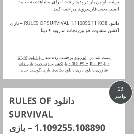
نوشته اولین بار در پدیدار شد ؛ برای مشاهده به سایت
اصلی یعنی فارسروید مراجعه کنید.
دانلود RULES OF SURVIVAL 1.110890.111038 – بازی
اکشن متفاوت قوانین نجات اندروید + دیتا
پست شد در :
اندروید
برچسب زده شد
–
،
(دانلود
،
of
،
of
دیتا
،
RULES دیتا
،
RULES +
،
اکشن
،
بازی جدید
،
تازه های
فناوری
،
دانلود بازی
،
دانلود دیتا
،
دیتا بازی
،
گوشی جدید
23
نوامبر
دانلود RULES OF
SURVIVAL
1.109255.108890 – بازی