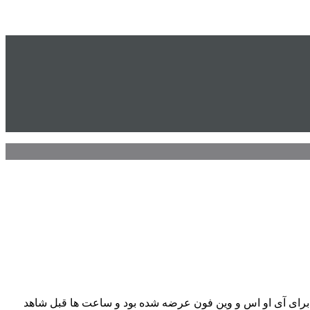
 سبک بازی های فکری، ماجراجویانه و اکشن از استودیوی بازیسازی Kick Back می باشد که ابتدا برای آی او اس و وین فون عرضه شده بود و ساعت ها قبل شاهد