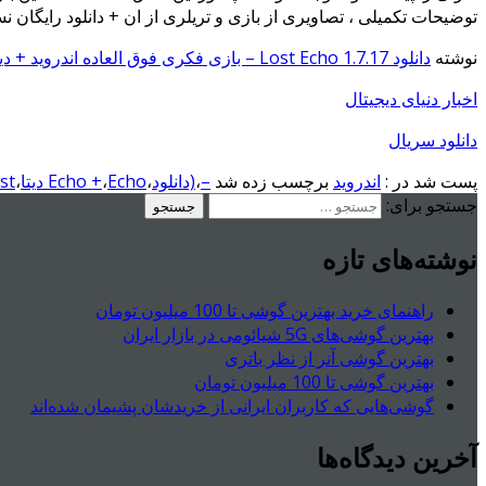
توضیحات تکمیلی ، تصاویری از بازی و تریلری از ان + دانلود رایگان ن
نوشته
دانلود Lost Echo 1.7.17 – بازی فکری فوق العاده اندروید + دیتا
اخبار دنیای دیجیتال
دانلود سریال
پست شد در :
اندروید
برچسب زده شد
–
،
(دانلود
،
Echo دیتا
،
Echo +
،
Lost
جستجو برای:
نوشته‌های تازه
راهنمای خرید بهترین گوشی تا 100 میلیون تومان
بهترین گوشی‌های 5G شیائومی در بازار ایران
بهترین گوشی آنر از نظر باتری
بهترین گوشی تا 100 میلیون تومان
گوشی‌هایی که کاربران ایرانی از خریدشان پشیمان شده‌اند
آخرین دیدگاه‌ها