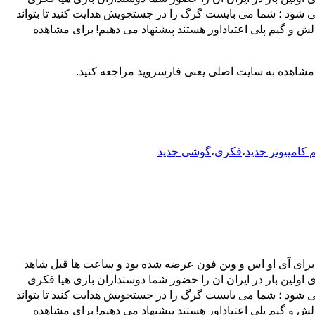
به عهده خواهید گرفت که نامزدش کلوئی (Chloe) از مقابل چشمانش ناپدید می شود ؛ شما می بایست گرگ را در جستجویش هدایت کنید تا بتواند
الش و گیم پلی اعتیاداور هستند پیشنهاد می دهیم! برای مشاهده
 مشاهده به سایت اصلی یعنی فارسروید مراجعه کنید.
کامپیوتر جدید
،
فکری
،
گوشی جدید
 سبک بازی های فکری، ماجراجویانه و اکشن از استودیوی بازیسازی Kick Back می باشد که ابتدا برای آی او اس و وین فون عرضه شده بود و ساعت ها قبل شاهد
 مثل همیشه تصمیم گرفتیم برای اولین بار در ایران ان را حضور شما دوستداران بازی هیا فکری
به عهده خواهید گرفت که نامزدش کلوئی (Chloe) از مقابل چشمانش ناپدید می شود ؛ شما می بایست گرگ را در جستجویش هدایت کنید تا بتواند
الش و گیم پلی اعتیاداور هستند پیشنهاد می دهیم! برای مشاهده