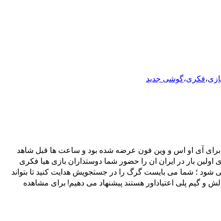
بازی
،
فکری
،
گوشی جدید
 سبک بازی های فکری، ماجراجویانه و اکشن از استودیوی بازیسازی Kick Back می باشد که ابتدا برای آی او اس و وین فون عرضه شده بود و ساعت ها قبل شاهد
 مثل همیشه تصمیم گرفتیم برای اولین بار در ایران ان را حضور شما دوستداران بازی هیا فکری
به عهده خواهید گرفت که نامزدش کلوئی (Chloe) از مقابل چشمانش ناپدید می شود ؛ شما می بایست گرگ را در جستجویش هدایت کنید تا بتواند
الش و گیم پلی اعتیاداور هستند پیشنهاد می دهیم! برای مشاهده