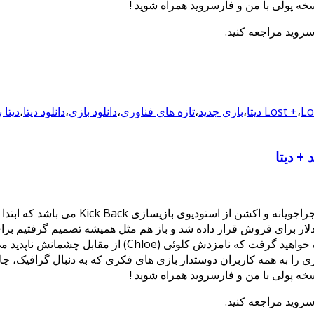
سخه پولی با من و فارسروید همراه شوید !
سروید مراجعه کنید.
 دیتا
،
Lost +
،
بازی جدید
،
تازه های فناوری
،
دانلود بازی
،
دانلود دیتا
،
دیتا 
Lost Echo بازی جدید و فوق العاده زیبا در
ضه شدن نسخه اندرویدی آن در گوگل پلی بودیم که با قیمت 2.99 دلار برای فروش قرار داده شد و باز هم
معرفی نماییم. در داستان این بازی شما نقش گرگ (Greg) را 
ازی را به همه کاربران دوستدار بازی های فکری که به دنبال گرافیک، چ
سخه پولی با من و فارسروید همراه شوید !
سروید مراجعه کنید.