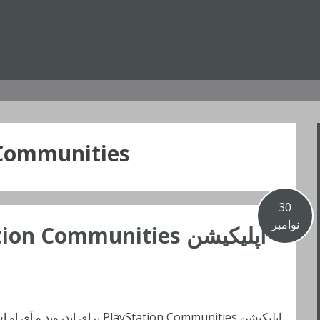
Communities ش
30
نوامبر
اپلیکیشن PlayStation Communities برای اندروید و آی او اس عرضه شد