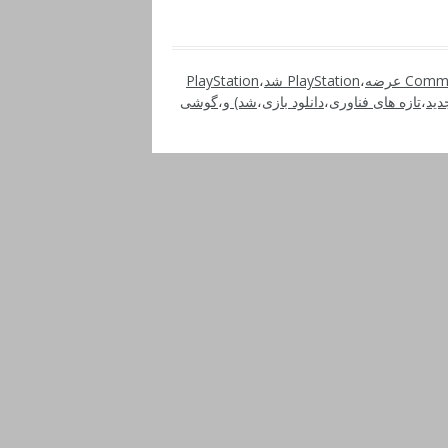
Com عرضه
،
PlayStation شد
،
PlayStation
دید
،
تازه های فناوری
،
دانلود بازی
،
شد) و
،
گوشی