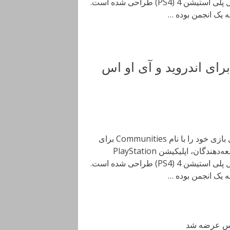
Communities با هدف ارتباط بهتر و نزدیک‌تر گیمرهای کنسول پلی استیشن 4 (PS4) طراحی شده است.
لیکیشن PlayStation Communities برای اندروید و آی او اس
شب گذشته شرکت سونی سومین اپلیکیشن مربوط به کنسول بازی خود را با نام Communities برای
سیستم عامل‌های اندروید و آی او اس عرضه کرد. به‌ گفته توسعه‌دهندگان، اپلیکیشن PlayStation
Communities با هدف ارتباط بهتر و نزدیک‌تر گیمرهای کنسول پلی استیشن 4 (PS4) طراحی شده است.