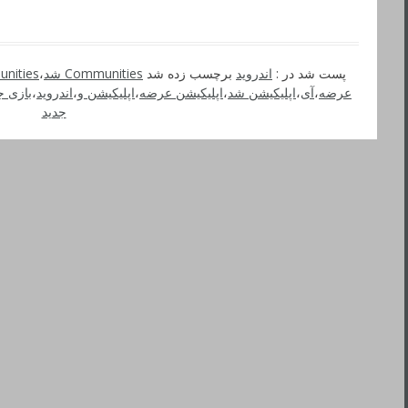
پست شد در :
اندروید
برچسب زده شد
Communities شد
،
munities
عرضه
،
آی
،
اپلیکیشن شد
،
اپلیکیشن عرضه
،
اپلیکیشن و
،
اندروید
،
بازی ج
جدید