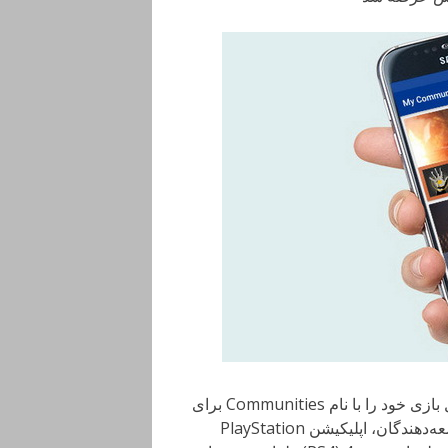
شب گذشته شرکت سونی سومین اپلیکیشن مربوط به کنسول بازی خود را با نام Communities برای
سیستم عامل‌های اندروید و آی او اس عرضه کرد. به‌ گفته توسعه‌دهندگان، اپلیکیشن PlayStation