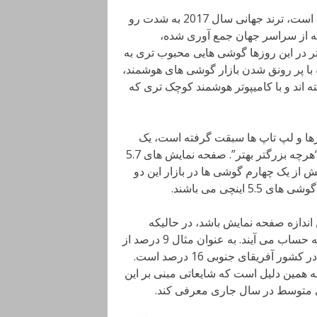
طبق گزارش تحقیقاتی که موسسه DeviceAtlas منتشر کرده است، ترند جهانی سال 2017 به شدت رو
ه از سراسر جهان جمع آوری شده،
در این روزها گوشی هایی محبوب تری به
ه با پر رونق شدن بازار گوشی های هوشمند،
اند و با کامیپوتر هوشمند کوچک تری که
رها و لپ تاپ ها سبقت گرفته است، یک
قانون نانوشته در رایطه با صفحه نمایش گوشی ها وجود دارد: “هرچه بزرگتر بهتر”. صفحه نمایش های 5.7
 از یک چهارم گوشی ها در بازار این دو
ینچی می باشند.
ترین اندازه صفحه نمایش باشد، در حالیکه
نمایشگرهای کوچک 4 اینچی هنوز در بسیاری از نقاط محبوب به حساب می آیند. به عنوان مثال 9 درصد از
گوشی ها در بازار آمریکا 4 اینچی هستند، در حالیکه این میزان در کشور آفریقای جنوبی 16 درصد است.
 همین دلیل است که شایعاتی مبنی بر این
ی متوسط در سال جاری معرفی کند.