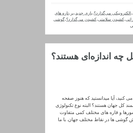
،
الکترونیکی می‌گذارد؟
،
بازی جدید
،
بر
،
تازه های
راتی
،
کشیدن سلامتی
،
کشیدن می‌گذارد؟
،
گوشی
ی
 چه اندازه‌ای هستند؟
یشگر QHD پرچمدار خود نگاه می کنید، آیا میدانستید که هنوز صفحه
ی هوشمند کل جهان هستند؟ البته نوع تکنولوژی
رها و قاره های مختلف کمی متفاوت
یش گوشی ها در نقاط مختلف جهان. با ما