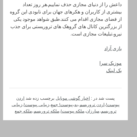
داعش را از دنیای مجازی حذف نماییم.هر روز تعداد
بیشتری از کاربران و هکرهای جهان برای نابودی این گروه
از فضای مجازی اقدام می کنند.طبق شواهد موجود یکی
از بزرگترین کانال های گروهک های تروریستی برای جذب
نیرو،تبلیغات مجازی است.
بازی آزاد
موزیک سرا
بک لینک
پست شد در :
اخبار گوشی موبایل
برچسب زده شد
اردن
پیوست!
،
اردن تروریسم
،
به
،
پیوست! جمع
،
زیبایی پیوست!
،
زیبایی
تروریسم
،
مبارزان
،
ملکه پیوست!
،
ملکه تروریسم
،
ملکه جمع