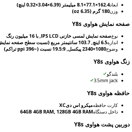
ابعاد
162.4×77.1×8.1 میلیمتر (6.39×3.04×0.32 اینچ)
وزن
180 گرم (6.35 oz)
صفحه نمایش هواوی Y8s
نوع
صفحه نمایش لمسی خازنی IPS LCD, با 16 میلیون رنگ
اندازه
6.5 اینچ, 103.7 سانتیمتر مربع (نسبت سطح صفحه نمایش به بدنه در حدود 82.8 درصد)
وضوح
1080×2340 پیکسل, 19.5:9 نسبت (~396 ppi تراکم)
زنگ هواوی Y8s
بلندگو
3.5mm jack
حافظه هواوی Y8s
کارت حافظه
میکرو اس دیXC
داخل دستگاه
64GB 4GB RAM, 128GB 4GB RAM
دوربین پشت هواوی Y8s