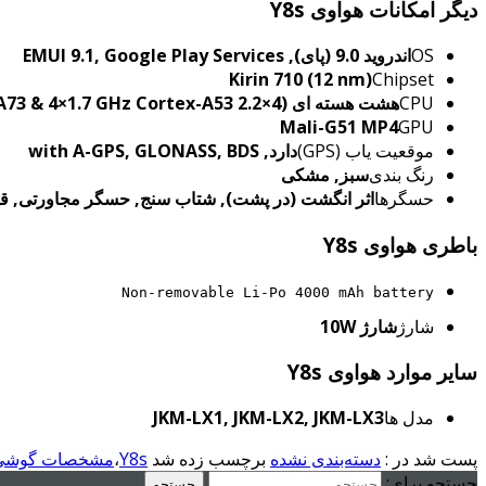
دیگر امکانات هواوی Y8s
OS
اندروید 9.0 (پای), EMUI 9.1, Google Play Services
Kirin 710 (12 nm)
Chipset
CPU
هشت هسته ای (4×2.2 GHz Cortex-A73 & 4×1.7 GHz Cortex-A53)
Mali-G51 M‍P4
GPU
موقعیت یاب (GPS)
دارد, with A-GPS, GLONASS, BDS
رنگ بندی
سبز, مشکی
حسگرها
اثر انگشت (در پشت), شتاب سنج, حسگر مجاورتی, ق
باطری هواوی Y8s
Non-removable Li-Po 4000 mAh battery
شارژ
شارژ 10W
سایر موارد هواوی Y8s
مدل ها
JKM-LX1, JKM-LX2, JKM-LX3
پست شد در :
دسته‌بندی نشده
برچسب زده شد
Y8s
،
مشخصات گوشی موب
جستجو برای: