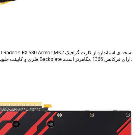
دارای فرکانس 1366 مگاهرتز است. Backplate فلزی و کابینت جلویی نیز با رنگ آمیزی مشکی و قرمز، زیبایی محصول را دو چندان کرده است و ظاهر آن را بین مدل های Armor و Gaming قرار می دهد.