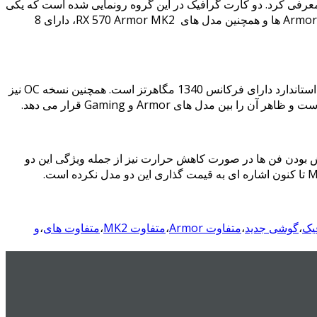
س از انتظار کاربران برای محصولات جدید خود، به طور رسمی کارت گرافیک های سری MSI Radeon RX 580 Armor MK2 را معرفی کرد. دو کارت گرافیک در این گروه رونمایی شده است که یکی
با نام استاندارد و دیگر با فرکانس اورکلاک شده. این دو کارت گرافیک که بر اساس تراشه های RX580 به تولید رسیده اند، با ظاهری شبیه به Armor ها و همچنین مدل های RX 570 Armor MK2، دارای 8
نسخه ی استاندارد از کارت گرافیک MSI Radeon RX 580 Armor MK2 دارای فرکانس 1353 مگاهرتز است و این در حالی است که نسخه استاندارد دارای فرکانس 1340 مگاهرتز است. همچنین نسخه OC نیز
به همراه دارد. خاموش بودن فن ها در صورت کاهش حرارت نیز از جمله ویژگی این دو
یک
،
گوشی جدید
،
متفاوت Armor
،
متفاوت MK2
،
متفاوت های
،
و