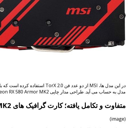
در این مدل ها، MSI از دو عدد 
مدل به حساب می آید. طراحی مدار چاپی MSI Radeon RX 580 Armor MK2 ها با مدل های Armor یکسان بوده و تغییری نکرده است. MSI تا کنون اشاره ای به قیمت گذاری این دو مدل نکرده است.
متفاوت و تکامل یافته؛ کارت گرافیک های MSI Radeon RX 580 Armor MK2
(image)