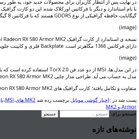
گیگابایت حافظه گرافیکی از نوع GDDR5 هستند که با فرکانس 8 گیگاهرتز تولید شده است.
(image)
دارای فرکانس 1366 مگاهرتز است. Backplate فلزی و کابینت جلویی نیز با رنگ آمیزی مشکی و قرمز، زیبایی محصول را دو چندان کرده است و ظاهر آن را بین مدل های Armor و Gaming قرار می دهد.
(image)
در این مدل ها، MSI از دو عدد 
مدل به حساب می آید. طراحی مدار چاپی MSI Radeon RX 580 Armor MK2 ها با مدل های Armor یکسان بوده و تغییری نکرده است. MSI تا کنون اشاره ای به قیمت گذاری این دو مدل نکرده است.
متفاوت و تکامل یافته؛ کارت گرافیک های MSI Radeon RX 580 Armor MK2
پست شد در :
اخبار گوشی موبایل
برچسب زده شد
MK2 های
،
MSI
،
با
Armor
،
و MK2
جستجو برای:
نوشته‌های تازه