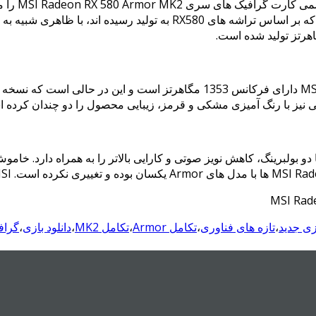
در نهایت پ
فن TorX 2.0 استفاده کرده است که با دو بولبرینگ، کاهش نویز صوتی و کارایی بالاتر را 
زی جدید
،
تازه های فناوری
،
تکامل Armor
،
تکامل MK2
،
دانلود بازی
،
گراف