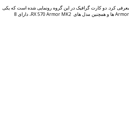
س از انتظار کاربران برای محصولات جدید خود، به طور رسمی کارت گرافیک های سری MSI Radeon RX 580 Armor MK2 را معرفی کرد. دو کارت گرافیک در این گروه رونمایی شده است که یکی
با نام استاندارد و دیگر با فرکانس اورکلاک شده. این دو کارت گرافیک که بر اساس تراشه های RX580 به تولید رسیده اند، با ظاهری شبیه به Armor ها و همچنین مدل های RX 570 Armor MK2، دارای 8