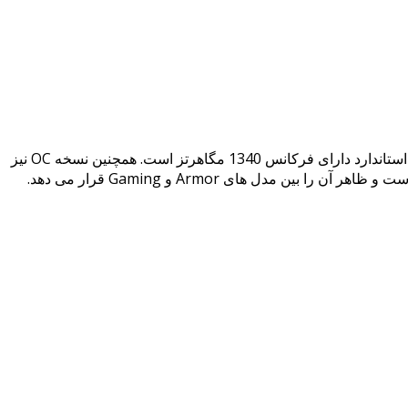
نسخه ی استاندارد از کارت گرافیک MSI Radeon RX 580 Armor MK2 دارای فرکانس 1353 مگاهرتز است و این در حالی است که نسخه استاندارد دارای فرکانس 1340 مگاهرتز است. همچنین نسخه OC نیز