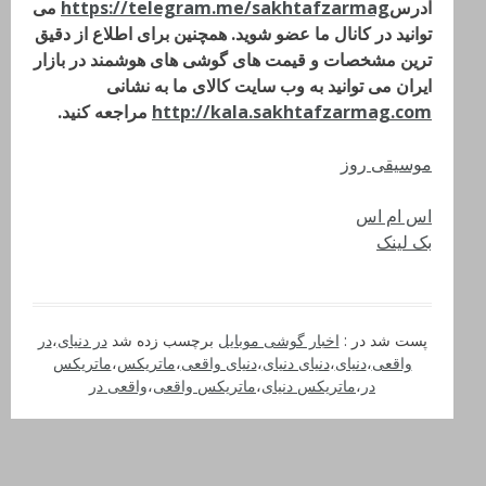
آدرس
https://telegram.me/sakhtafzarmag
می
توانید در کانال ما عضو شوید. همچنین برای اطلاع از دقیق
ترین مشخصات و قیمت های گوشی های هوشمند در بازار
ایران می توانید به وب سایت کالای ما به نشانی
http://kala.sakhtafzarmag.com
مراجعه کنید.
موسیقی روز
اس ام اس
بک لینک
پست شد در :
اخبار گوشی موبایل
برچسب زده شد
در دنیای
،
در
واقعی
،
دنیای
،
دنیای دنیای
،
دنیای واقعی
،
ماتریکس
،
ماتریکس
در
،
ماتریکس دنیای
،
ماتریکس واقعی
،
واقعی در