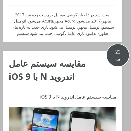
پست شد در :
اخبار گوشی موبایل
برچسب زده شد
2017
مجهز
،
2017 می‌شود
،
Acura مجهز
،
Acura می‌شود
،
اتومبیل
سیستم
،
اتومبیل مجهز
،
اتومبیل می‌شود
،
بازی جدید
،
به
،
تازه های
فناوری
،
دانلود بازی
،
عامل
،
گوشی جدید
،
می‌شود سیستم
22
مه
مقایسه سیستم عامل
اندروید N با iOS 9
مقایسه سیستم عامل اندروید N با iOS 9