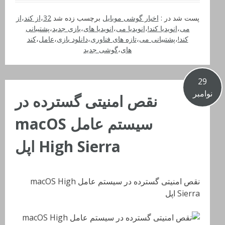
پست شد در :
اخبار گوشی موبایل
برچسب زده شد
32
،
از کند
،
از
می
،
انویدیا کند!
،
انویدیا می
،
انویدیا های
،
بازی جدید
،
پشتیبانی
کند!
،
پشتیبانی می
،
تازه های فناوری
،
دانلود بازی
،
عامل
،
کند
های
،
گوشی جدید
29
نوامبر
نقص امنیتی گسترده در
سیستم عامل macOS
High Sierra اپل
نقص امنیتی گسترده در سیستم عامل macOS High
Sierra اپل