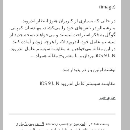
(image)
در حالی که بسیاری از کاربران هنوز انتظار اندروید
مارشمالو در تلفن‌های خود را می‌کشند، مهندسان کمپانی
گوگل به فکر استراحت نیستند و می‌خواهند نسخه جدید از
سیستم عامل خود، اندروید N، را هرچه زودتر آماده کنند.
در این مقاله می‌خواهیم به مقایسه سیستم عامل اندروید
N با iOS 9 بپردازیم. با مشروح مقاله همراه …
نوشته اولین بار در پدیدار شد.
مقایسه سیستم عامل اندروید N با iOS 9
خرم خبر
پست شد در :
اندروید
برچسب زده شد
9 اندروید
،
N
،
بازی
جدید
،
تازه های فناوری
،
دانلود بازی
،
سیستم 9
،
سیستم