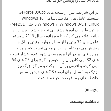
های 64 بیتی را پوشش خواهد داد.
در این شرایط، پس از نسخه های GeForce 390.xx،
سیستم عامل های 32 بیتی شامل Windows 10,
Windows 7, Windows 8/8.1, Linux یا حتی FreeBSD
ها توسط این درایورها پشتیبانی نخواهند شد. انویدیا در این
بیانیه اعلام می کند که تا ماه ژانویه سال 2019 سیستم
عامل های 32 بیتی را از منظر موارد امنیتی و باگ ها
پوشش می دهد؛ اما این بدان معنی نیست که بهبود و
موارد فنی نیز در آنها بروزرسانی شود. عدم انتشار نسخه
های 32 بیتی کاربران را مجبور به کوچ برای OS های 64
بیتی کرده و افزون بر آن، شرکت و مراکز بزرگ نیز
نزدیک به 1 سال برای ارتقاء OS های خود بر اساس
حافظه های رم، فرصت خواهند داشت.
(image)
یادداشت نویسنده: