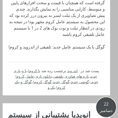
گرفته است که همچنان با قیمت و سخت افزارهای پایین
و متوسط، کارایی مناسبی را به نمایش بگذارند. چندی
پیش تصاویری از یک تبلت ایسر به بیرون درز کرده بود که
این محصول به سیستم عامل کروم مجهز بود! در نتیجه به
زودی در انتظار تبلت و نوت بوک های 2 در 1 با سیستم
عامل تلفیقی کروم باشید.
گوگل با یک سیستم عامل جدید: تلفیقی از اندروید و کروم!
پست شد در :
اندروید
برچسب زده شد
با کروم!
،
با و
،
بازی
جدید
،
تازه های فناوری
،
تلفیقی
،
دانلود بازی
،
عامل
،
کروم!
جدید:
،
گوشی جدید
،
گوگل جدید
،
گوگل کروم!
،
گوگل و
،
یک
کروم!
،
یک و
22
دسامبر
انویدیا پشتیبانی از سیستم