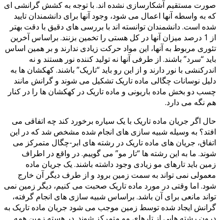
صورت مستقیم آشکارسازی نشده اند. با توجه به کشش گرانشی ای
که به واسطه آنها اعمال می شود، وجود آنها برای دانشمندان تایید
شده است. دانشمندان توانسته اند با بررسی های دقیق با دقت بهتر
از 1 درصد میزان آنها در کل هستی را تخمین بزنند. براساس آخرین
تئوری مربوط به آنها، این مواد حرکت زیادی ندارند و بر همین اساس
باید “سرد” باشند. از طرفی آنها نه تولید کننده نور هستند و نه
اندرکنشی با نور دارند و از این رو باید “تاریک” باشند. کهکشان ها به
دلیل نوسانات چگالی ماده تاریک تشکیل می شوند و گرانش مانند
چسب دو بخش ماده باریونی و ماده تاریک در کهکشان ها را در کنار
هم نگه می دارد.
حال اگر جریان ماده تاریک با یک سیاره برخورد کند چه اتفاقی می
افتد؟ به وسیله شبیه سازی های انجام شده مشخص شد که در این
اتفاق، جریان های ماده تاریک در رشته های ابر-چگال متمرکز می
شوند. ما به این رشته ها “تار مو” می گوییم. در واقع در اطراف
زمین باید تارهای مو زیادی وجود داشته باشند. یک جریان ماده
معمولی نمی تواند به سمت زمین برود و از طرف دیگر آن خارج
شود. اما وقتی در مورد ماده تاریک صحبت می کنیم، دیگر زمین نمی
تواند مانعی برای آن باشد. براساس شبیه سازی های انجام گرفته،
گرانش ایجاد شده توسط زمین موجب می شود جریان ماده تاریک به
درون رشته هایی از تارهای مو متمرکز شوند. در هسته زمین همه