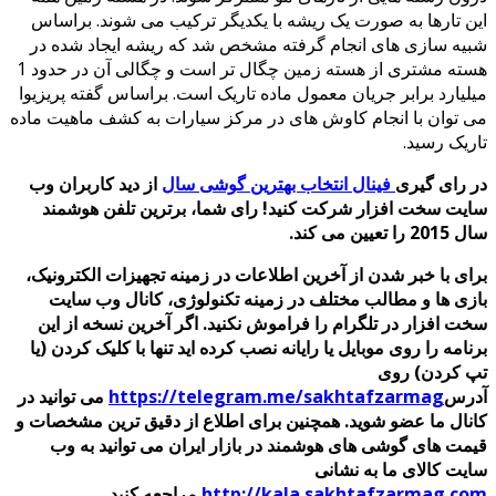
این تارها به صورت یک ریشه با یکدیگر ترکیب می شوند. براساس
شبیه سازی های انجام گرفته مشخص شد که ریشه ایجاد شده در
هسته مشتری از هسته زمین چگال تر است و چگالی آن در حدود 1
میلیارد برابر جریان معمول ماده تاریک است. براساس گفته پریزیوا
می توان با انجام کاوش های در مرکز سیارات به کشف ماهیت ماده
تاریک رسید.
در رای گیری
فینال انتخاب بهترین گوشی سال
از دید کاربران وب
سایت سخت افزار شرکت کنید! رای شما، برترین تلفن هوشمند
سال 2015 را تعیین می کند.
برای با خبر شدن از آخرین اطلاعات در زمینه تجهیزات الکترونیک،
بازی ها و مطالب مختلف در زمینه تکنولوژی، کانال وب سایت
سخت افزار در تلگرام را فراموش نکنید. اگر آخرین نسخه از این
برنامه را روی موبایل یا رایانه نصب کرده اید تنها با کلیک کردن (یا
تپ کردن) روی
آدرس
https://telegram.me/sakhtafzarmag
می توانید در
کانال ما عضو شوید. همچنین برای اطلاع از دقیق ترین مشخصات و
قیمت های گوشی های هوشمند در بازار ایران می توانید به وب
سایت کالای ما به نشانی
http://kala.sakhtafzarmag.com
مراجعه کنید.