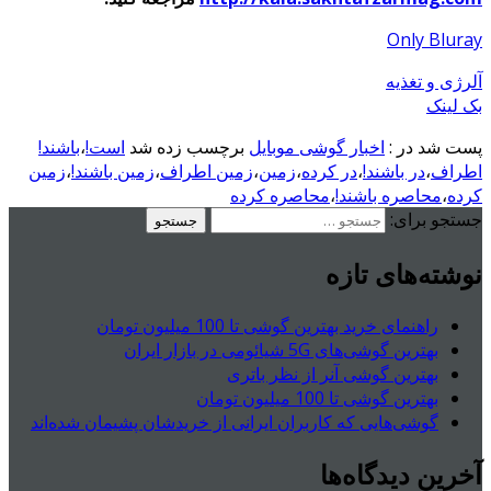
Only Bluray
آلرژی و تغذیه
بک لینک
پست شد در :
اخبار گوشی موبایل
برچسب زده شد
است!
،
باشند!
اطراف
،
در باشند!
،
در کرده
،
زمین
،
زمین اطراف
،
زمین باشند!
،
زمین
کرده
،
محاصره باشند!
،
محاصره کرده
جستجو برای:
نوشته‌های تازه
راهنمای خرید بهترین گوشی تا 100 میلیون تومان
بهترین گوشی‌های 5G شیائومی در بازار ایران
بهترین گوشی آنر از نظر باتری
بهترین گوشی تا 100 میلیون تومان
گوشی‌هایی که کاربران ایرانی از خریدشان پشیمان شده‌اند
آخرین دیدگاه‌ها