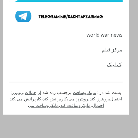
world war news
مرکز فیلم
بک لینک
پست شد در :
مایکروسافت
برچسب زده شد
از
،
حملات
،
رویترز:
احتمال
،
رویترز: کند
،
رویترز: می
،
کاربرانش کند
،
کاربرانش می
،
کند
احتمال
،
مایکروسافت کند
،
مایکروسافت می