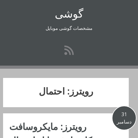
رفتن
گوشی
به
محتوا
مشخصات گوشی موبایل
رویترز: احتمال
31
دسامبر
رویترز: مایکروسافت