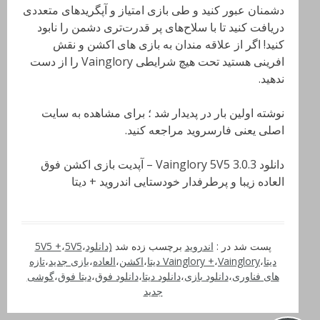
دشمنان عبور کنید و طی بازی امتیاز و آپگرید‌های متعددی
دریافت کنید تا با سلاح‌های پر قدرت‌تری دشمن را نابود
کنید! اگر از علاقه مندان به بازی های اکشن و نقش
افرینی هستید تحت هیچ شرایطی Vainglory را از دست
ندهید.
نوشته اولین بار در پدیدار شد ؛ برای مشاهده به سایت
اصلی یعنی فارسروید مراجعه کنید.
دانلود Vainglory 5V5 3.0.3 – آپدیت بازی اکشن فوق
العاده زیبا و پرطرفدار خودستایی اندروید + دیتا
پست شد در :
اندروید
برچسب زده شد
(دانلود
،
5V5
،
5V5 +
دیتا
،
Vainglory دیتا
،
Vainglory +
،
اکشن
،
العاده
،
بازی جدید
،
تازه
های فناوری
،
دانلود بازی
،
دانلود دیتا
،
دانلود فوق
،
دیتا فوق
،
گوشی
جدید