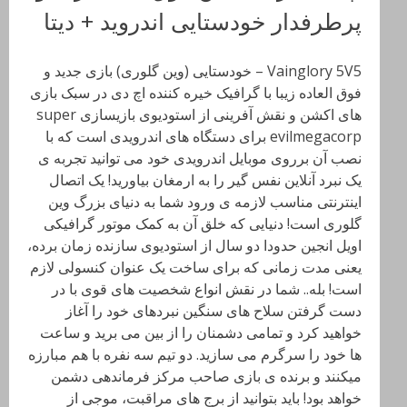
پرطرفدار خودستایی اندروید + دیتا
Vainglory 5V5 – خودستایی (وین گلوری) بازی جدید و
فوق العاده زیبا با گرافیک خیره کننده اچ دی در سبک بازی
های اکشن و نقش آفرینی از استودیوی بازیسازی super
evilmegacorp برای دستگاه های اندرویدی است که با
نصب آن برروی موبایل اندرویدی خود می توانید تجربه ی
یک نبرد آنلاین نفس گیر را به ارمغان بیاورید! یک اتصال
اینترنتی مناسب لازمه ی ورود شما به دنیای بزرگ وین
گلوری است! دنیایی که خلق آن به کمک موتور گرافیکی
اویل انجین حدودا دو سال از استودیوی سازنده زمان برده،
یعنی مدت زمانی که برای ساخت یک عنوان کنسولی لازم
است! بله.. شما در نقش انواع شخصیت های قوی با در
دست گرفتن سلاح های سنگین نبردهای خود را آغاز
خواهید کرد و تمامی دشمنان را از بین می برید و ساعت
ها خود را سرگرم می سازید. دو تیم سه نفره با هم مبارزه
میکنند و برنده ی بازی صاحب مرکز فرماندهی دشمن
خواهد بود! باید‌ بتوانید از برج های مراقبت، موجی از