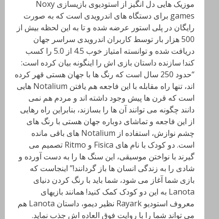
موزیک هایی دل انگیز از استودیوی بازیسازی Noxy
games برای دستگاه های اندرویدی است که به صورت
رایگان در پلی استور عرضه شده و تا به این لحظه بیش از
500 هزار بار توسط کاربران اندرویدی سراسر جهان
دریافت شده و توانسته امتیاز خوب 4.5 از 5.0 را کسب
کند! سازنده داستان بازی اش را اینگونه بیان کرده است:
“حدود 250 سال است که رنگ ها با جهان هستی قهر کرده
اند، تنها راه مقابله با این فاجعه هم یافتن Notalium هایی
است که قرن ها پیش وجود داشته اند و مردم هم نمی
دانند چگونه می توانند آن ها را بسازند، بنابراین راه رهایی
از این فاجعه و تماشای دوباره جهان هستی با رنگ های
چشم نوازش، استفاده از Notalium های باقی مانده
است. دو کودک با نام های Fisica و Ritmo تصمیم می
گیرند با نواختن موسیقی، این سنگ ها را به دست آورده و
شادی را به زندگی انسان ها باز گردانند!” اینجاست که
بازی شما آغاز می شود، شما باید با رنگ کردن دنیای
Lanota به این دو کودک کمک کنید! همانند بازیهای
معروف استودیو Rayark نظیر دیمو، داستان Lanota هم
می تواند شما را با روایت فوق العاده اش جذب نماید.