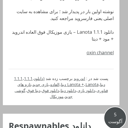
نوشته اولین بار در پدیدار شد ؛ برای مشاهده به سایت
اصلی یعنی فارسروید مراجعه کنید.
دانلود Lanota 1.1.1 – بازی موزیکال فوق العاده اندروید
+ مود + دیتا
oxin channel
پست شد در :
اندروید
برچسب زده شد
(دانلود
،
1.1.1
،
1.1.1
دیتا
،
Lanota دیتا
،
Lanota +
،
العاده
،
بازی جدید
،
تازه های
فناوری
،
دانلود بازی
،
دانلود دیتا
،
دانلود فوق
،
دیتا فوق
،
گوشی
جدید
،
موزیکال
5
آگوست
دانلود Respawnables