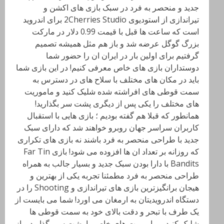
جدید و منحصر به فرد در سبک بازی های اکشن و
تیراندازی از استودیوی 2Cherries Studio برای اندروید
است که ساعت ها قبل با قیمت 0.99 دلار در مارکت
بزرگ گوگل عرضه شد و باز هم مثل همیشه تصمیم
گرفتیم برای اولین بار در ایران ان را حضور شما
دوستداران بازی های خاص معرفی کنیم! در این بازی شما
باید در مکان های مختلف با سلاح های در دسترس به
سمت قوطی های افراشته شده شلیک کنید و ماموریت
های مختلف را یکی پس از دیگری پشت سر بگذارید!
همانطور که قبلا هم گفته بودیم ؛ بازی هایی با استقبال
کاربران سراسر جهان روبرو خواهند شد که دارای سبک
جدید با طراحی منحصر به فرد باشند نه بازی های تکراری
که روزانه بر تعداد ان ها افزوده می شود! بازی Far Tin
Bandits با دارا بودن سبک جدید و بسیار جالب به همراه
طراحی منحصر به فرد مطمئنا تجربه یکی از بهترین و
هیجان برانگیزترین بازی های تیراندازی و Shooting را در
دستگاه اندرویدیتان به ارمغان می اورد! شما می بایست از
یک طرف با تبحر و دقت بالای خود به سمت قوطی ها
شلیک کنید و ماموریت های خاص را پشت سر بگذارید و از