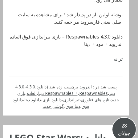
نوشته اولین بار در پدیدار شد ؛ برای مشاهده به سایت
اصلی یعنی فارسروید مراجعه کنید.
دانلود Respawnables 4.3.0 – بازی تیراندازی فوق العاده
اندروید + مود + دیتا
ترانه
پست شد در :
اندروید
برچسب زده شد
(دانلود
،
4.3.0
،
4.3.0
دیتا
،
Respawnables دیتا
،
Respawnables +
،
العاده
،
بازی
جدید
،
تازه های فناوری
،
تیراندازی
،
دانلود بازی
،
دانلود دیتا
،
دانلود
فوق
،
دیتا فوق
،
گوشی جدید
28
جولای
دانلود LEGO Star Wars: