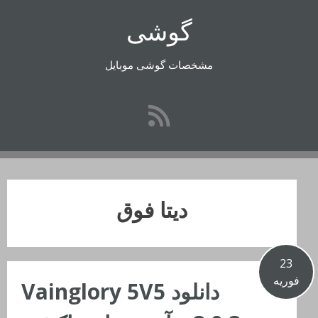
رفتن
گوشی
به
محتوا
مشخصات گوشی موبایل
دیتا فوق
23
فوریه
دانلود Vainglory 5V5