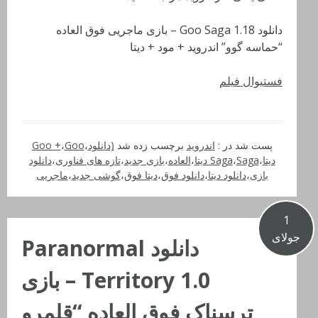
دانلود Goo Saga 1.18 – بازی ماجریی فوق العاده
“حماسه گوو” اندروید + مود + دیتا
فستیوال فیلم
پست شد در :
اندروید
برچسب زده شد
(دانلود
،
Goo
،
Goo +
دیتا
،
Saga دیتا
،
Saga
،
العاده
،
بازی جدید
،
تازه های فناوری
،
دانلود
بازی
،
دانلود دیتا
،
دانلود فوق
،
دیتا فوق
،
گوشی جدید
،
ماجریی
1
جولای
دانلود Paranormal
Territory 1.0 – بازی
ترسناک فوق العاده “قلمرو