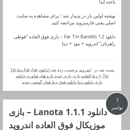
باخته اید!
نوشته اولین بار در پدیدار شد ؛ برای مشاهده به سایت
اصلی یعنی فارسروید مراجعه کنید.
دانلود Far Tin Bandits 1.2 – بازی فوق العاده “قوطی
راهزنان” اندروید + مود + دیتا
پست شد در :
اندروید
برچسب زده شد
(دانلود
،
Far دیتا
،
Far
،
Tin
Tin دیتا
،
+
،
العاده
،
بازی
،
بازی جدید
،
تازه های فناوری
،
دانلود
بازی
،
دانلود دیتا
،
دانلود فوق
،
دیتا فوق
،
گوشی جدید
7
نوامبر
دانلود Lanota 1.1.1 – بازی
موزیکال فوق العاده اندروید