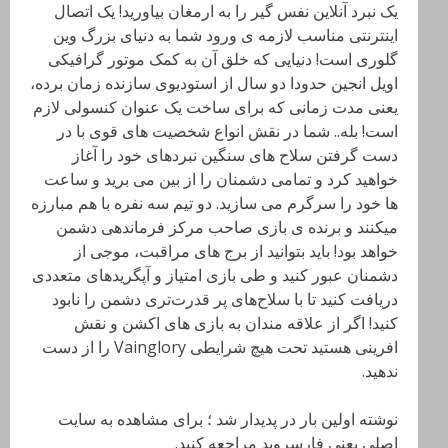
یک نبرد آنلاین نفس گیر را به ارمغان بیاورید! یک اتصال
اینترنتی مناسب لازمه ی ورود شما به دنیای بزرگ وین
گلوری است! دنیایی که خلق آن به کمک موتور گرافیکی
اویل انجین حدودا دو سال از استودیوی سازنده زمان برده،
یعنی مدت زمانی که برای ساخت یک عنوان کنسولی لازم
است! بله.. شما در نقش انواع شخصیت های قوی با در
دست گرفتن سلاح های سنگین نبردهای خود را آغاز
خواهید کرد و تمامی دشمنان را از بین می برید و ساعت
ها خود را سرگرم می سازید. دو تیم سه نفره با هم مبارزه
میکنند و برنده ی بازی صاحب مرکز فرماندهی دشمن
خواهد بود! باید‌ بتوانید از برج های مراقبت، موجی از
دشمنان عبور کنید و طی بازی امتیاز و آپگرید‌های متعددی
دریافت کنید تا با سلاح‌های پر قدرت‌تری دشمن را نابود
کنید! اگر از علاقه مندان به بازی های اکشن و نقش
افرینی هستید تحت هیچ شرایطی Vainglory را از دست
ندهید.
نوشته اولین بار در پدیدار شد ؛ برای مشاهده به سایت
اصلی یعنی فارسروید مراجعه کنید.