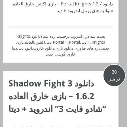
دانلود Portal Knights 1.2.7 – بازی اکشن خارق العاده
شوالیه های پرتال اندروید + دیتا
پست شد در :
اندروید
برچسب زده شد
(دانلود
،
Knights
Knights دیتا
،
+
،
Portal دیتا
،
Portal +
،
اکشن
،
العاده
،
بازی
جدید
،
تازه های فناوری
،
دانلود بازی
،
دانلود خارق
،
دانلود دیتا
،
دیتا
خارق
،
گوشی جدید
30
نوامبر
دانلود Shadow Fight 3
1.6.2 – بازی خارق العاده
“شادو فایت 3” اندروید + دیتا