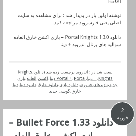
[ادامه]
نوشته اولین بار در پدیدار شد ؛ برای مشاهده به سایت
اصلی یعنی فارسروید مراجعه کنید.
دانلود Portal Knights 1.3.0 – بازی اکشن خارق العاده
شوالیه های پرتال اندروید + دیتا
پست شد در :
اندروید
برچسب زده شد
(دانلود
،
Knights
Knights دیتا
،
+
،
Portal دیتا
،
Portal +
،
اکشن
،
العاده
،
بازی
جدید
،
تازه های فناوری
،
دانلود بازی
،
دانلود خارق
،
دانلود دیتا
،
دیتا
خارق
،
گوشی جدید
2
فوریه
دانلود Bullet Force 1.33 –
بازی اکشن خارق العاده