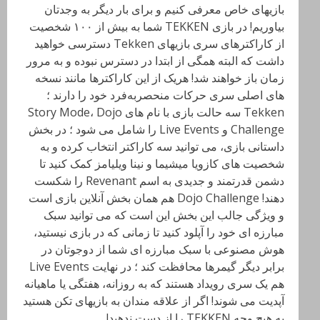
بازیهای خاص معرفی کنیم و برای بار دیگر به وجدتان
بیاوریم! در بازی TEKKEN شما به بیش از ۱۰۰ شخصیت
از کاراکتر‌های سری بازیهای Tekken دسترسی خواهید
داشت که البته همگی از ابتدا در دسترس نبوده و به مرور
زمان باز خواهند شد! هریک از این کاراکتر‌ها مانند نسخه
های اصلی سری حرکات منحصر‌به‌فرد خود را دارند ؛
Tekken سه حالت بازی با نام های Story Mode، Dojo
Challenge و Live Events را شامل می شود ؛ در بخش
داستانی بازی، می توانید سه کاراکتر انتخاب کرده و به
شخصیت های کازویا میشیما و نینا ویلیامز کمک کنید تا
دشمن قدرتمند و جدیدی به اسم Revenant را شکست
دهند! Dojo Challenge هم همان بخش آنلاین بازی است
و ویژگی جالب این بخش این است که می توانید سبک
مبارزه ای خود را آپلود کنید تا زمانی که در بازی نیستید،
هوش مصنوعی با سبک مبارزه ای شما از دوجو‌تان در
برابر دیگر گیمر‌ها محافظت کند ؛ در نهایت Live Events
هم یک سری رویداد هستند که به روزانه، هفتگی یا ماهیانه
آپدیت می شوند! اگر از علاقه مندان به بازیهای تکن هستید
به هیچ وجه TEKKEN را از دست ندهید!