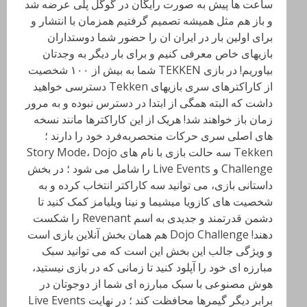
ساعت ها پیش به صورت رایگان در گوگل پلی عرضه شد
و باز هم مثل همیشه تصمیم گرفتیم همزمان با انتشار و
برای اولین بار در ایران ان را حضور شما دوستداران
بازیهای خاص معرفی کنیم و برای بار دیگر به وجدتان
بیاوریم! در بازی TEKKEN شما به بیش از ۱۰۰ شخصیت
از کاراکتر‌های سری بازیهای Tekken دسترسی خواهید
داشت که البته همگی از ابتدا در دسترس نبوده و به مرور
زمان باز خواهند شد! هریک از این کاراکتر‌ها مانند نسخه
های اصلی سری حرکات منحصر‌به‌فرد خود را دارند ؛
Tekken سه حالت بازی با نام های Story Mode، Dojo
Challenge و Live Events را شامل می شود ؛ در بخش
داستانی بازی، می توانید سه کاراکتر انتخاب کرده و به
شخصیت های کازویا میشیما و نینا ویلیامز کمک کنید تا
دشمن قدرتمند و جدیدی به اسم Revenant را شکست
دهند! Dojo Challenge هم همان بخش آنلاین بازی است
و ویژگی جالب این بخش این است که می توانید سبک
مبارزه ای خود را آپلود کنید تا زمانی که در بازی نیستید،
هوش مصنوعی با سبک مبارزه ای شما از دوجو‌تان در
برابر دیگر گیمر‌ها محافظت کند ؛ در نهایت Live Events