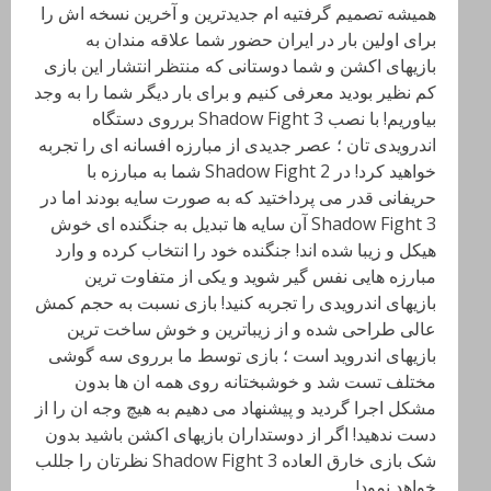
همیشه تصمیم گرفتیه ام جدیدترین و آخرین نسخه اش را
برای اولین بار در ایران حضور شما علاقه مندان به
بازیهای اکشن و شما دوستانی که منتظر انتشار این بازی
کم نظیر بودید معرفی کنیم و برای بار دیگر شما را به وجد
بیاوریم! با نصب Shadow Fight 3 برروی دستگاه
اندرویدی تان ؛ عصر جدیدی از مبارزه افسانه ای را تجربه
خواهید کرد! در Shadow Fight 2 شما به مبارزه با
حریفانی قدر می پرداختید که به صورت سایه بودند اما در
Shadow Fight 3 آن سایه ها تبدیل به جنگنده ای خوش
هیکل و زیبا شده اند! جنگنده خود را انتخاب کرده و وارد
مبارزه هایی نفس گیر شوید و یکی از متفاوت ترین
بازیهای اندرویدی را تجربه کنید! بازی نسبت به حجم کمش
عالی طراحی شده و از زیباترین و خوش ساخت ترین
بازیهای اندروید است ؛ بازی توسط ما برروی سه گوشی
مختلف تست شد و خوشبختانه روی همه ان ها بدون
مشکل اجرا گردید و پیشنهاد می دهیم به هیچ وجه ان را از
دست ندهید! اگر از دوستداران بازیهای اکشن باشید بدون
شک بازی خارق العاده Shadow Fight 3 نظرتان را جللب
خواهد نمود!