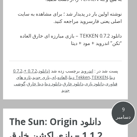
نوشته اولین بار در پدیدار شد ؛ برای مشاهده به سایت
اصلی یعنی فارسروید مراجعه کنید.
دانلود TEKKEN 0.7.2 – بازی مبارزه ای خارق العاده
“تکن” اندروید + مود + دیتا
پست شد در :
اندروید
برچسب زده شد
(دانلود
،
0.7.2 +
،
0.7.2
دیتا
،
TEKKEN دیتا
،
Tekken
،
العاده
،
ای
،
بازی جدید
،
تازه های
فناوری
،
دانلود بازی
،
دانلود خارق
،
دانلود دیتا
،
دیتا خارق
،
گوشی
جدید
9
دسامبر
دانلود The Sun: Origin
1.1.2 – بازی اکشن خارق