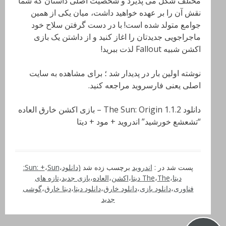
مختلف شکل می پذیرد و شخصیت اصلی داستان که شما
نقش آن را بر عهده خواهید داشت، میان یکی از همین
جوامع متولد شده است! با در دست گرفتن سلاح خود
ماجراجویی جدیدتان را اغاز کنید و از داشتن یک بازی
اکشن شبیه Fallout لذت ببرید!
نوشته اولین بار در پدیدار شد ؛ برای مشاهده به سایت
اصلی یعنی فارسروید مراجعه کنید.
دانلود The Sun: Origin 1.1.2 – بازی اکشن خارق العاده
“تشعشع خورشید” اندروید + مود + دیتا
پست شد در :
اندروید
برچسب زده شد
(دانلود
،
،
Sun: +
Sun:
دیتا
،
The دیتا
،
The
،
اکشن
،
العاده
،
بازی جدید
،
تازه های
فناوری
،
دانلود بازی
،
دانلود خارق
،
دانلود دیتا
،
دیتا خارق
،
گوشی
جدید