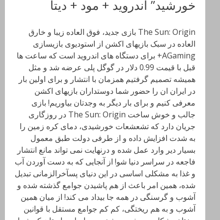
خورشید” اندروید + مود + دیتا
The Sun: Origin بازی جدید، فوق العاده زیبا و خارق
العاده در سبک بازیهای اکشن از استودیوی بازیسازی
AGaming+ برای دستگاه های اندروید است که ساعت ها
قبل با قیمت 0.99 دلار در گوگل پلی عرضه شد و مثل
همیشه تصمیم گرفتیم همزمان با انتشار و برای اولین بار
در ایران ان را حضور شما دوستداران بازیهای اکشن
معرفی کنیم و برای بار دیگر به وجدتان بیاوریم! بازی
جالب و خوش ساخت The Sun: Origin در روزگاری
جریان دارد که تشعشعات خورشیدی، دمای کره زمین را
به شدت افزایش داده و از طرفی دولت طبق معمول
بسیار دیر وارد عمل شده و درنهایت نمی تواند مانع انتشار
فاجعه در سراسر دنیا شو! از آنجایی که به دست آوردن آب
و غذا به مشکلی اساسی در این دنیای پسآخرالزمانی تبدیل
شده، همین امر باعث از هم پاشیدن جوامع گذشته شده و
آشوب و گرسنگی در همه جا بیداد می کند! از میان همین
آشوب و به هم ریختگی، کم کم جوامع مستقل با قوانین