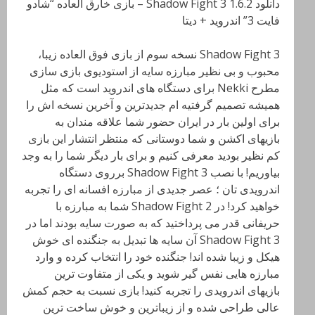
دانلود Shadow Fight 3 1.6.2 – بازی خارق العاده “شادو
فایت 3” اندروید + دیتا
Shadow Fight 3 نسخه سوم از بازی فوق العاده زیبا،
محبوب و بی نظیر مبارزه سایه از استودیوی بازی سازی
مطرح Nekki برای دستگاه های اندروید است که مثل
همیشه تصمیم گرفتیه ام جدیدترین و آخرین نسخه اش را
برای اولین بار در ایران حضور شما علاقه مندان به
بازیهای اکشن و شما دوستانی که منتظر انتشار این بازی
کم نظیر بودید معرفی کنیم و برای بار دیگر شما را به وجد
بیاوریم! با نصب Shadow Fight 3 برروی دستگاه
اندرویدی تان ؛ عصر جدیدی از مبارزه افسانه ای را تجربه
خواهید کرد! در Shadow Fight 2 شما به مبارزه با
حریفانی قدر می پرداختید که به صورت سایه بودند اما در
Shadow Fight 3 آن سایه ها تبدیل به جنگنده ای خوش
هیکل و زیبا شده اند! جنگنده خود را انتخاب کرده و وارد
مبارزه هایی نفس گیر شوید و یکی از متفاوت ترین
بازیهای اندرویدی را تجربه کنید! بازی نسبت به حجم کمش
عالی طراحی شده و از زیباترین و خوش ساخت ترین