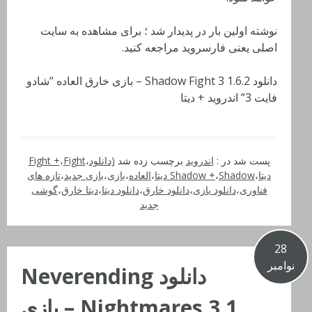
نوشته اولین بار در پدیدار شد ؛ برای مشاهده به سایت
اصلی یعنی فارسروید مراجعه کنید.
دانلود Shadow Fight 3 1.6.2 – بازی خارق العاده “شادو
فایت 3” اندروید + دیتا
پست شد در :
اندروید
برچسب زده شد
(دانلود
،
Fight
،
Fight +
دیتا
،
Shadow دیتا
،
Shadow +
،
العاده
،
بازی
،
بازی جدید
،
تازه های
فناوری
،
دانلود بازی
،
دانلود خارق
،
دانلود دیتا
،
دیتا خارق
،
گوشی
جدید
28
نوامبر
دانلود Neverending
Nightmares 3.1 – بازی