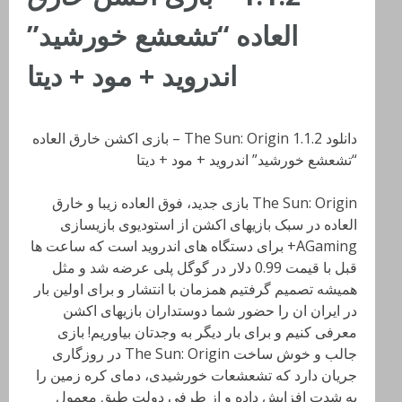
العاده “تشعشع خورشید”
اندروید + مود + دیتا
دانلود The Sun: Origin 1.1.2 – بازی اکشن خارق العاده
“تشعشع خورشید” اندروید + مود + دیتا
The Sun: Origin بازی جدید، فوق العاده زیبا و خارق
العاده در سبک بازیهای اکشن از استودیوی بازیسازی
AGaming+ برای دستگاه های اندروید است که ساعت ها
قبل با قیمت 0.99 دلار در گوگل پلی عرضه شد و مثل
همیشه تصمیم گرفتیم همزمان با انتشار و برای اولین بار
در ایران ان را حضور شما دوستداران بازیهای اکشن
معرفی کنیم و برای بار دیگر به وجدتان بیاوریم! بازی
جالب و خوش ساخت The Sun: Origin در روزگاری
جریان دارد که تشعشعات خورشیدی، دمای کره زمین را
به شدت افزایش داده و از طرفی دولت طبق معمول