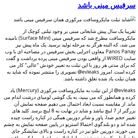
سرفیس مینی باشد
تقریبا یک سال پیش شایعاتی مبنی بر وجود تبلتی کوچک از
مایکروسافت مطرح شد که سرفیس مینی (Surface Mini) نامیده
می شد، که البته هرگز به مرحله تولید نرسید. یک ماه پیش نیز
Panos Panay معاون اجرایی بخش سرفیس در مصاحبه ای با وب
سایت WIRED از واقعی بودن سرفیس مینی پرده برداشت و گفت
که برای مدتی هر روز با این تبلت به تعبیر خودش “عالی” کار می
کرده است. امروز evleaks@ تصویری را منتشر نموده که شاید به
همان تبلت یاد شده تعلق داشته باشد.
evleaks@ از این تبلت به مایکروسافت مرکوری (Mercury) یاد
کرده و همانطور که می بینید، به یک گوشی لومیای درشت اندام می
ماند. از مقایسه نسبت ابعاد احتمال می دهیم صفحه نمایش آن
بزرگتر از 7 اینچ نباشد و شاید در نهایت به 8 اینچ برسد. کلید های
تغییر حجم صدا، پاور و شاتر دوربین همگی در کناره راست چیده
شده اند و دو بلندگوی احتمالا استریو در پایین صفحه نمایش به چشم
می خورند. دوربین جلو نیز در کناره راست و بالای نمایشگر جای
دارد. آنطور که شنیده شده، ساتیا نادلا مدیر اجرایی مایکروسافت