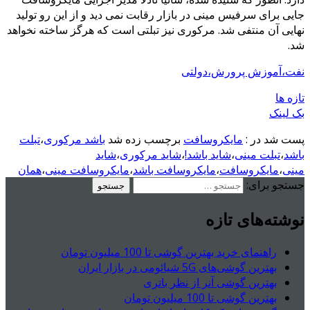
جایی برای سرفیس مینی در بازار رقابت نمی دید و از این رو تولید
نهایی آن منتفی شد. مرکوری نیز تبلتی است که هرگز ساخته نخواهد
شد.
نفت،آموزش پرورش،دولتی
تازه ها
بک لینک
پست شد در :
مایکروسافت
برچسب زده شد
باشد مرکوری
،
تبلت
باشد
،
تبلت مینی
،
شاید باشد!
،
شاید مرکوری
،
شاید
مینی
،
مایکروسافت
،
مایکروسافت باشد
،
مایکروسافت مینی
،
همان
جستجو برای:
نوشته‌های تازه
راهنمای خرید بهترین گوشی تا 100 میلیون تومان
بهترین گوشی‌های 5G شیائومی در بازار ایران
بهترین گوشی آنر از نظر باتری
بهترین گوشی تا 100 میلیون تومان