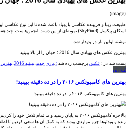
(image)
طبیعت زیبا و فریبنده عکاسی با پهپاد باعث شده تا این نوع عکاسی این 
اسکای پیکسل (SkyPixel) نمونه‌ای از این دست انجمن‌هاست. چند هفته پیش بود که تصاویر منتخب این انجمن را در …
نوشته اولین بار در پدیدار شد.
بهترین عکس های پهپادی سال 2016 ؛ جهان را از بالا ببینید
پست شد در :
عکس
برچسب زده شد
؛
،
بازی جدید
،
ببینید 2016
،
بهترین 2016
7
ژوئن
بهترین های کامپیوتکس ۲۰۱۶ را در ده دقیقه ببینید!
بهترین های کامپیوتکس ۲۰۱۶ را در ده دقیقه ببینید!
بالاخره کامپیوتکس ۲۰۱۶ به پایان رسید و ما تمام 
زنده و ویدئوها جزو مواردی بودند که به کمک آن ها سعی کردیم تا اطل
مطالب را ببینید، این ویدئوی ۱۰ دقیقه ای خلاصه ای از بهترین های کامپیوتکس را از پیش چشمان شما عبور می دهد!