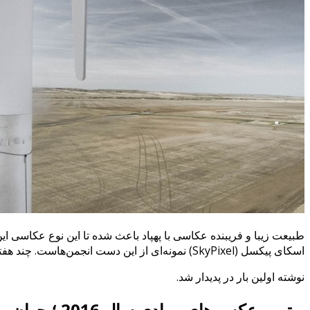
طبیعت زیبا و فریبنده عکاسی با پهپاد باعث شده تا این نوع عکاسی این 
اسکای پیکسل (SkyPixel) نمونه‌ای از این دست انجمن‌هاست. چند هفته پیش بود که تصاویر منتخب این انجمن را در …
نوشته اولین بار در پدیدار شد.
بهترین عکس های پهپادی سال 2016 ؛ جهان را از بالا ببینید