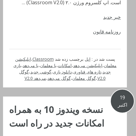
است. اپ کلسروم ورژن ۲.۰ (Classroom V2.0) …
خبر جدید
روزنامه قانون
پست شد در :
اپل
برچسب زده شد
Classroom
،
اپلیکیشن
معلمان
،
اپلیکیشن می‌دهد
،
امکانات
،
با معلمان
،
با می‌دهد
،
بازی
جدید
،
تازه های فناوری
،
دانلود بازی
،
گوشی جدید
،
گوگل
V2.0
،
گوگل معلمان
،
گوگل می‌دهد
،
می‌دهد V2.0
19
اکتبر
نسخه ویندوز 10 به همراه
امکانات جدید در راه است