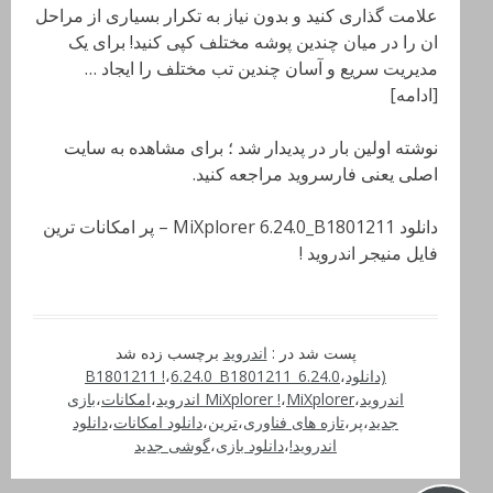
علامت گذاری کنید و بدون نیاز به تکرار بسیاری از مراحل
ان را در میان چندین پوشه مختلف کپی کنید! برای یک
مدیریت سریع و آسان چندین تب مختلف را ایجاد …
[ادامه]
نوشته اولین بار در پدیدار شد ؛ برای مشاهده به سایت
اصلی یعنی فارسروید مراجعه کنید.
دانلود MiXplorer 6.24.0_B1801211 – پر امکانات ترین
فایل منیجر اندروید !
پست شد در :
اندروید
برچسب زده شد
(دانلود
،
6.24.0_B1801211 !
6.24.0_B1801211
،
اندروید
،
MiXplorer اندروید
،
MiXplorer !
،
امکانات
،
بازی
جدید
،
پر
،
تازه های فناوری
،
ترین
،
دانلود امکانات
،
دانلود
اندروید!
،
دانلود بازی
،
گوشی جدید