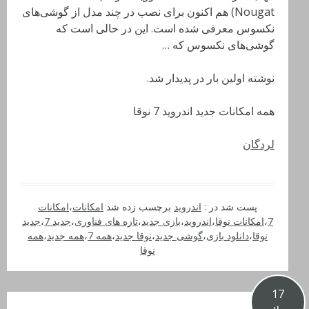
Nougat) هم اکنون برای نصب در چند مدل از گوشی‌های
نکسوس معرفی شده است. این در حالی است که
گوشی‌های نکسوس که …
نوشته اولین بار در پدیدار شد.
همه امکانات جدید اندروید 7 نوقا
لردگان
پست شد در :
اندروید
برچسب زده شد
امکانات
،
امکانات
7
،
امکانات نوقا
،
اندروید
،
بازی جدید
،
تازه های فناوری
،
جدید 7
،
جدید
نوقا
،
دانلود بازی
،
گوشی جدید
،
نوقا جدید
،
همه 7
،
همه جدید
،
همه
نوقا
17