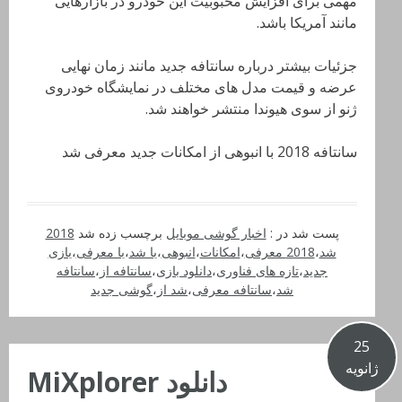
مهمی برای افزایش محبوبیت این خودرو در بازارهایی
مانند آمریکا باشد.
جزئیات بیشتر درباره سانتافه جدید مانند زمان نهایی
عرضه و قیمت مدل های مختلف در نمایشگاه خودروی
ژنو از سوی هیوندا منتشر خواهند شد.
سانتافه 2018 با انبوهی از امکانات جدید معرفی شد
پست شد در :
اخبار گوشی موبایل
برچسب زده شد
2018
شد
،
2018 معرفی
،
امکانات
،
انبوهی
،
با شد
،
با معرفی
،
بازی
جدید
،
تازه های فناوری
،
دانلود بازی
،
سانتافه از
،
سانتافه
شد
،
سانتافه معرفی
،
شد از
،
گوشی جدید
25
ژانویه
دانلود MiXplorer