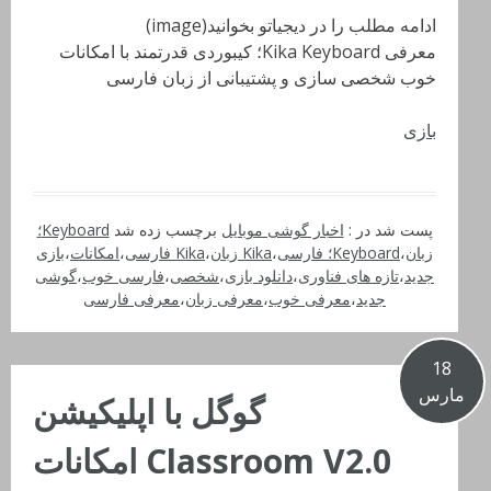
ادامه مطلب را در دیجیاتو بخوانید(image)
معرفی Kika Keyboard؛ کیبوردی قدرتمند با امکانات
خوب شخصی سازی و پشتیبانی از زبان فارسی
بازی
پست شد در :
اخبار گوشی موبایل
برچسب زده شد
Keyboard؛
زبان
،
Keyboard؛ فارسی
،
Kika زبان
،
Kika فارسی
،
امکانات
،
بازی
جدید
،
تازه های فناوری
،
دانلود بازی
،
شخصی
،
فارسی خوب
،
گوشی
جدید
،
معرفی خوب
،
معرفی زبان
،
معرفی فارسی
18
مارس
گوگل با اپلیکیشن
Classroom V2.0 امکانات