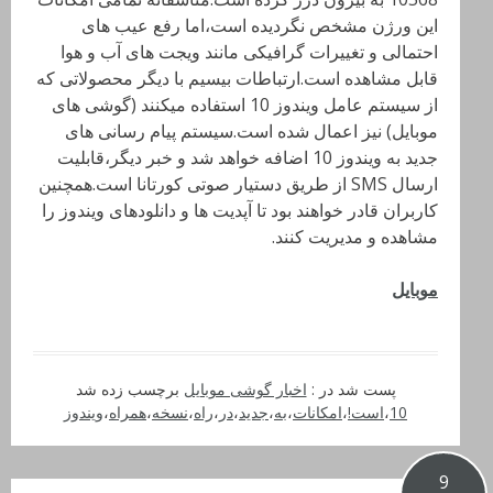
این ورژن مشخص نگردیده است،اما رفع عیب های
احتمالی و تغییرات گرافیکی مانند ویجت های آب و هوا
قابل مشاهده است.ارتباطات بیسیم با دیگر محصولاتی که
از سیستم عامل ویندوز 10 استفاده میکنند (گوشی های
موبایل) نیز اعمال شده است.سیستم پیام رسانی های
جدید به ویندوز 10 اضافه خواهد شد و خبر دیگر،قابلیت
ارسال SMS از طریق دستیار صوتی کورتانا است.همچنین
کاربران قادر خواهند بود تا آپدیت ها و دانلودهای ویندوز را
مشاهده و مدیریت کنند.
موبایل
پست شد در :
اخبار گوشی موبایل
برچسب زده شد
10
،
است!
،
امکانات
،
به
،
جدید
،
در
،
راه
،
نسخه
،
همراه
،
ویندوز
9