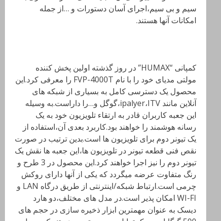
سیم و بی سیم،اجرای آسان دستورات و …از جمله
امکانات آنها هستند.
کمپانی “HUMAX” در روز گذشته اولین پخش کننده
مولتی مدیای خود را با نام FVP-4000T را معرفی کرد.این
محصول یک دسترسی کامل به بسیاری از شبکه های
آنلاین مانند ipalyer،ITV،گوگل و…را داراست.به وسیله
این جعبه کاربران قادر به ارتقاء تلویزیون خود به یک
رسانه هوشمند را خواهند بود.کاربرد بعدی آن،استفاده از
یک تیونر دوم برای تلویزیون ها است.بدین ترتیب در صورت
نقص فنی قطعه تیونر در تلویزیون ها،این جعبه ها نقش یک
تیونر دوم را نیز اجرا خواهند کرد.این محصول در 3 طرح و
رنگ متفاوت عرضه میگردد که یکی از آنها دارای روکش
چرمی است.ارتباط شبکه/اینترنتی از طریق درگاه LAN و
WI-FI امکان پذیر است.در مدل های مختلف،دو هارد
دیسک به عنوان مهمترین ابزار ذخیره سازی در حجم های