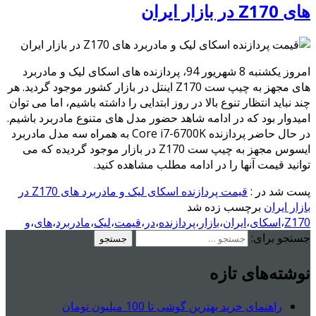
های Z170 در بازار ایران
امروز یکشنبه 8 شهریور 94، پردازنده های اسکای لیک و مادربرد
های مجهز به چیپ ست Z170 اینتل در بازار کشور موجود گردید. هر
چند نباید انتظار تنوع بالا در روز ابتدایی را داشته باشیم، اما می توان
امیدوار بود که در ادامه شاهد حضور مدل های متنوع مادربرد باشیم.
در حال حاضر پردازنده Core i7-6700K به همراه سه مدل مادربرد
ایسوس مجهز به چیپ ست Z170 در بازار موجود گردیده که می
توانید قیمت آنها را در ادامه مطلب مشاهده کنید.
پست شد در :
قیمت پردازنده اسکای لیک و مادربرد های Z170 در
بازار ایران
برچسب زده شد
Z170
،
اسکای
،
ایران
،
بازار
،
پردازنده
،
در
،
قیمت
،
لیک
،
مادربرد
،
های
،
و
جستجو برای:
نوشته‌های تازه
راهنمای خرید بهترین گوشی تا 100 میلیون تومان