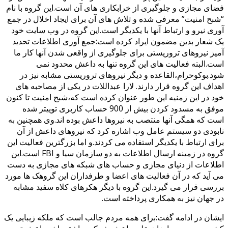
فضای مجازی و جلوگیری از خرابکاری های آن است.این گروه با نام
“شبح امنیت” معرفی شده و تلاش های آن برای ایجاد اخلال در جمع
آوری نیرو و ارتباط آنها با یکدیگر است.این گروه در وب سایت خود
یک شعار بدین مضمون ایراد کرده است:جمع آوری اطلاعات تحدید
آمیز نیروهای تروریستی برای جلوگیری از واقعی شدن آنها کار ما
است.البته فعالیت های این گروه تنها به داعش محدود نمی
شود.بوکوحرام،القاعده و دیگر نیروهای تروریستی مشابه نیز در
اهداف این گروه قرار دارند. لارا عبداللات در یکی از مصاحبه های
خود در این زمنیه این طور عنوان کرده است که،شبح امنیت تا کنون
موفق به مسدود کردن بیش از 900 حساب کاربری توییتر شده
است که همگی آنها منتصب به نیروها داعش بوده اند.وی همچنین به
نابودی دو سیستم عامل وب اشاره کرد که نیروهای داعش از آن
برای ارتباط با یکدیگر استفاده می کردند.و اما بزرگترین فعالیت این
گروه در زمینه ارسال اطلاعات به دو سازمان سیا و FBI است.این
اطلاعات از دنیای مجازی و حساب های شبکه های مجازی به دست
می آید که در آن فعالیت های اعضا و طرفداران این گروهک ها مورد
بررسی قرار می گیرد.این گروه با دیگر هکرهای کلاه سفید مشابه
در جهان نیز به همکاری پرداخته است.
ایشان در ادامه گفت:برای همه مردم جالب است که ملکه زیبایی یک