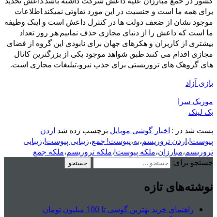
کشور در جمع مبارزان علیه داعش شرکت داشته باشد.داعش تحدید
برای همه ما است و جنسیت در این مورد تفاوتی نمیکند.اطلاعات
موجود نشان از ضعف دولت ها در کنترل داعش است و اینک وظیفه
ما است که داعش را از دنیای مجازی حذف نماییم.هر روز تعداد
بیشتری از کاربران و هکرهای جهان برای نابودی این گروه از فضای
مجازی اقدام می کنند.طبق شواهد موجود یکی از بزرگترین کانال
های گروهک های تروریستی برای جذب نیرو،تبلیغات مجازی است.
بازی آزاد
موزیک سرا
بک لینک
پست شد در :
اخبار گوشی موبایل
برچسب زده شد
اردن
پیوست!
،
اردن تروریسم
،
به
،
پیوست! جمع
،
زیبایی پیوست!
،
زیبایی
تروریسم
،
مبارزان
،
ملکه پیوست!
،
ملکه تروریسم
،
ملکه جمع
جستجو برای:
نوشته‌های تازه
راهنمای خرید بهترین گوشی تا 100 میلیون تومان