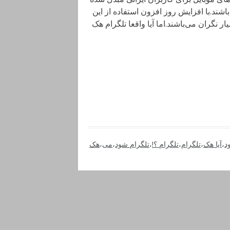
شند.با افزایش روز افزون استفاده از این
 نگران‌ می‌باشند.اما آیا واقعا تلگرام هک
د
،
آیا هک
،
تلگرام
،
تلگرام ؟!
،
تلگرام شود
،
می
،
هک