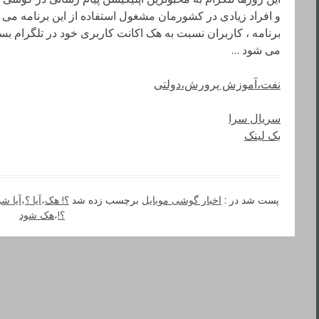
و افراد زیادی در کشورمان مشغول استفاده از این برنامه می با
برنامه ، کاربران نسبت به هک اکانت کاربری خود در تلگرام بسیار
می شود …
نفت،آموزش پرورش،دولتی
سریال سرا
بک لینک
پست شد در :
اخبار گوشی موبایل
برچسب زده شد
؟! هک
،
آیا ؟
،
آیا شو
؟!
،
هک شود