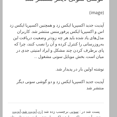
(image)
آپدیت جدید اکسپریا ایکس زد و همچنین اکسپریا ایکس زد
اس و اکسپریا ایکس پرفورمنس منتشر شد. کاربران
مدل‌های یاد شده باید هر چه زودتر وضعیت دریافت این‌
به‌روزرسانی را کنترل کرده و آن را نصب کنند، چرا که
پای برطرف کردن چند مشکل و ایراد امنیتی جدی در
میان است. بخش موبایل سونی مشغول …
نوشته اولین بار در پدیدار شد.
آپدیت جدید اکسپریا ایکس زد و دو گوشی سونی دیگر
منتشر شد
پست شد در :
سونی
برچسب زده شد
(زد
،
آپدیت شد
،
آپدیت
منتشر
،
آپدیت و
،
اکسپریا شد
،
اکسپریا منتشر
،
بازی جدید
،
تازه های