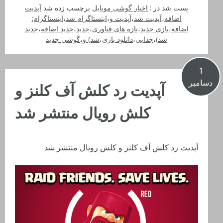
پست شد در :
اخبار گوشی موبایل
برچسب زده شد
آپدیت
اضافه
،
آپدیت شد
،
آپدیت و
،
اینستاگرام شد
،
اینستاگرام:
اضافه
،
بازی جدید
،
تازه های فناوری
،
جدید
،
جدید اضافه
،
جدید
شد)
،
جذابی
،
دانلود بازی
،
شد) و
،
گوشی جدید
1
دسامبر
آپدیت رد کلش آف کلنز و
کلش رویال منتشر شد
آپدیت رد کلش آف کلنز و کلش رویال منتشر شد