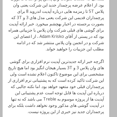
بود. از اعلام عرضه پرچمدار جدید این شرکت یعنی وان
پلاس 5T تا زمزمه هایی درباره آپدیت اندروید 8 برای
پرچمداران قدیمی این شرکت یعنی مدل های 3 و 3T که
بصورت برجسته در اخبار بهچشم میخورد. خبر ارائه آپدیت
برای گوشی های قبلی شرکت وان پلاس با جزییاتی همراه
بود که در پستی از آقای Adam Krisko ، از اعضای این
شرکت و در انجمن وان پلاس منتشر شد که در ادامه
مطلب این جزییات را خواهید خواند.
اگرچه خبر ارائه جدیدترین آپدیت نرم افزاری برای گوشی
های وان پلاس 3 و 3T بسیار هیجان انگیز بود اما هیچ تاریخ
مشخصی برای این موضوع تاکنون اعلام نشده است ولی
این شرکت تاکید کرده است که به پشتیبانی نرم افزاری از
پرچمداران قبلی خود متعهد خواهد بود. اما نکته جالبی که
درباره این آپدیت ها قابل توجه است عدم پشتیبانی این
آپدیت ها از پروژه موسوم به Treble می باشد که نه تنها
در آپدیت گوشی های مذکور وجود نخواهد داشت بلکه برای
پرجمداران جدید نیز خبری از این پروژه نیست.