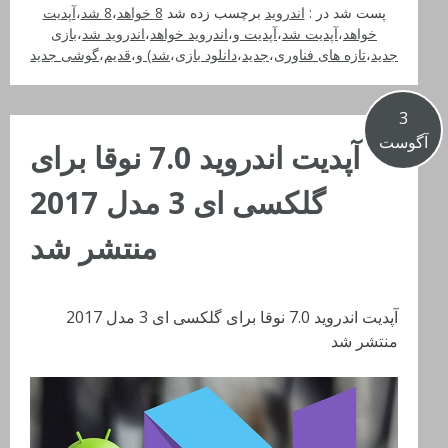
پست شد در :
اندروید
برچسب زده شد
8 خواهد
،
8 شد
،
آپدیت
خواهد
،
آپدیت شد
،
آپدیت و
،
اندروید خواهد
،
اندروید شد
،
بازی
جدید
،
تازه های فناوری
،
جدید
،
دانلود بازی
،
شد) و
،
قدیم
،
گوشی جدید
3
آگوست
آپدیت اندروید 7.0 نوقا برای
گلکسی ای 3 مدل 2017
منتشر شد
آپدیت اندروید 7.0 نوقا برای گلکسی ای 3 مدل 2017
منتشر شد