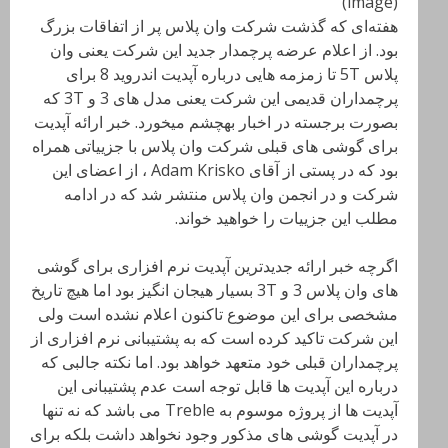
(image)
هفته‌ای که گذشت شرکت وان پلاس پر از اتفاقات بزرگ
بود. از اعلام عرضه پرچمدار جدید این شرکت یعنی وان
پلاس 5T تا زمزمه هایی درباره آپدیت اندروید 8 برای
پرچمداران قدیمی این شرکت یعنی مدل های 3 و 3T که
بصورت برجسته در اخبار بهچشم میخورد. خبر ارائه آپدیت
برای گوشی های قبلی شرکت وان پلاس با جزییاتی همراه
بود که در پستی از آقای Adam Krisko ، از اعضای این
شرکت و در انجمن وان پلاس منتشر شد که در ادامه
مطلب این جزییات را خواهید خواند.
اگرچه خبر ارائه جدیدترین آپدیت نرم افزاری برای گوشی
های وان پلاس 3 و 3T بسیار هیجان انگیز بود اما هیچ تاریخ
مشخصی برای این موضوع تاکنون اعلام نشده است ولی
این شرکت تاکید کرده است که به پشتیبانی نرم افزاری از
پرچمداران قبلی خود متعهد خواهد بود. اما نکته جالبی که
درباره این آپدیت ها قابل توجه است عدم پشتیبانی این
آپدیت ها از پروژه موسوم به Treble می باشد که نه تنها
در آپدیت گوشی های مذکور وجود نخواهد داشت بلکه برای