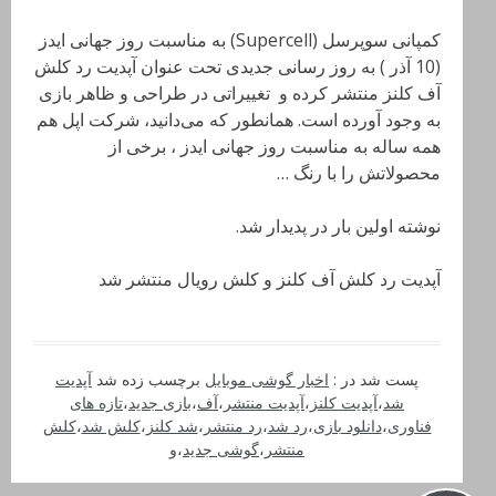
کمپانی سوپرسل (Supercell) به مناسبت روز جهانی ایدز
(10 آذر ) به روز رسانی جدیدی تحت عنوان آپدیت رد کلش
آف کلنز منتشر کرده‌ و تغییراتی در طراحی و ظاهر بازی
به وجود آورده است. همانطور که می‌دانید، شرکت اپل هم
همه ساله به مناسبت روز جهانی ایدز ، برخی از
محصولاتش را با رنگ …
نوشته اولین بار در پدیدار شد.
آپدیت رد کلش آف کلنز و کلش رویال منتشر شد
پست شد در :
اخبار گوشی موبایل
برچسب زده شد
آپدیت
شد
،
آپدیت کلنز
،
آپدیت منتشر
،
آف
،
بازی جدید
،
تازه های
فناوری
،
دانلود بازی
،
رد شد
،
رد منتشر
،
شد کلنز
،
کلش شد
،
کلش
منتشر
،
گوشی جدید
،
و