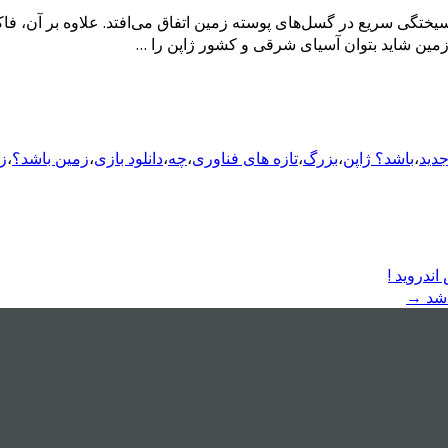
سیختگی سریع در گسل‌های پوسته زمین اتفاق می‌افتد. علاوه بر آن، فا
 زمین شاید بتوان آسیای شرقی و کشور ژاپن را …
جدید
،
باشد؟ ژاپن
،
بزرگ
،
تازه های فناوری
،
چه
،
دانلود بازی
،
زمین باشد؟
،
ز
→