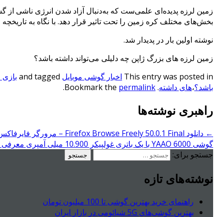
زمین لرزه پدیده‌ای علمی‌ست که به‌دنبال آزاد شدن انرژی ناشی از گ
بخش‌های مختلف کره زمین را تحت تاثیر قرار دهد. با نگاه به تاریخچه
نوشته اولین بار در پدیدار شد.
زمین لرزه های بزرگ ژاپن چه دلیلی می‌تواند داشته باشد؟
This entry was posted in
اخبار گوشی موبایل
and tagged
بازی 
باشد؟
،
های داشته
. Bookmark the
permalink
.
راهبری نوشته‌ها
←
دانلود Firefox Browse Freely 50.0.1 Final – مرورگر فایرفاکس اندروید !
گوشی YAAO 6000 با یک باتری غولپیکر 10.900 میلی‌ آمپری معرفی شد
جستجو برای:
نوشته‌های تازه
راهنمای خرید بهترین گوشی تا 100 میلیون تومان
بهترین گوشی‌های 5G شیائومی در بازار ایران