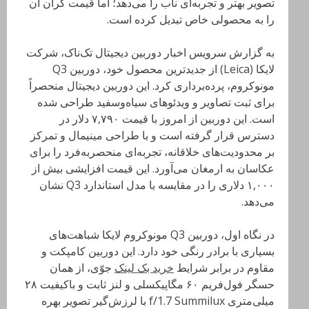
تصویر بهتر و تجربه‌ای ناب را می‌دهد؛ اما قیمت گران آن
را به محصولی خاص تبدیل کرده است.
به گزارش سرویس اخبار دوربین دیجیتال تک‌ناک، شرکت
لایکا (Leica) از جدیدترین محصول خود، دوربین Q3
مونوکروم، پرده‌برداری کرد. این دوربین دیجیتال منحصراً
برای ثبت تصاویر و ویدئوهای سیاه‌وسفید طراحی شده
است. این دوربین از امروز با قیمت ۷,۷۹۰ دلار در
دسترس قرار گرفته است و با طراحی مینیمال و تمرکز
بر محدودیت‌های خلاقانه، تجربه‌ای منحصربه‌فرد را برای
عکاسان به ارمغان می‌آورد. این قیمت افزایشی بیش از
۱,۰۰۰ دلاری را در مقایسه با مدل استاندارد Q3 نشان
می‌دهد.
در نگاه اول، دوربین Q3 مونوکروم لایکا شباهت‌های
بسیاری با برادر رنگی خود دارد. این دوربین کامپکت و
مقاوم در برابر شرایط
خرید بک لینک
جوّی، از همان
حسگر فول‌فریم ۶۰ مگاپیکسلی و لنز ثابت و باکیفیت ۲۸
میلی‌متری f/1.7 Summilux با لرزش‌گیر تصویر بهره