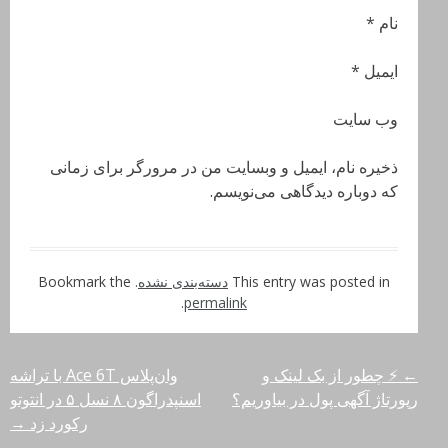
نام *
ایمیل *
وب‌ سایت
ذخیره نام، ایمیل و وبسایت من در مرورگر برای زمانی
که دوباره دیدگاهی می‌نویسم.
This entry was posted in
دسته‌بندی نشده
. Bookmark the
.
permalink
←
⚡ چطور از بک لینک و
وان‌پلاس Ace 6T با تراشه
راهبری
رپورتاژ آگهی پول در بیاوریم؟
اسنپدراگون ۸ نسل ۵ در انتوتو
نوشته‌ها
رکورد زد
→