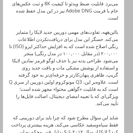
می‌برد. قابلیت ضبط ویدئو تا کیفیت 8K و ثبت عکس‌های
خام با فرمت Adobe DNG نیز در این مدل حفظ شده
است.
بااین‌ههه، تفاوت‌های مهمی دوربین جدید لایکا را متمایز
می‌کند. حسگر این مدل برای دریافت‌نکردن اطلاعات
رنگی اصلاح شده است که به افزایش حداکثر ایزو (ISO) تا
۲۰۰,۰۰۰ (در مقابل ۱۰۰,۰۰۰ در مدل رنگی) منجر
می‌شود. طراحی بدنه نیز با حذف لوگو قرمز نمادین لایکا
و استفاده از پوشش مشکی مات و بافت جدید روی
گریپ، ظاهری پنهان‌کارتر و حرفه‌ای‌تر به خود گرفته
است. علاوه‌بر این، Q3 مونوکروم اولین دوربین از سری Q
است که به قابلیت «گواهی محتوا» مجهز شده است؛
ویژگی‌ای که با تعبیه امضای دیجیتال، اصالت فایل‌ها را
تأیید می‌کند.
شاید این سؤال مطرح شود که چرا باید برای دوربینی که
فقط سیاه‌وسفید عکاسی می‌کند، هزینه بیشتری پرداخت
کرد؟ لایکا از سال ۲۰۱۲ با یک دلیل فنی محکم به این